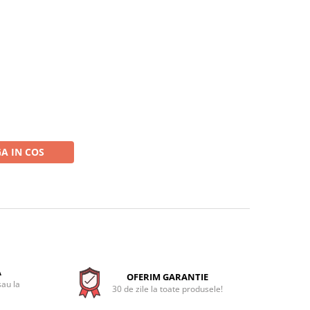
A IN COS
A
OFERIM GARANTIE
sau la
30 de zile la toate produsele!