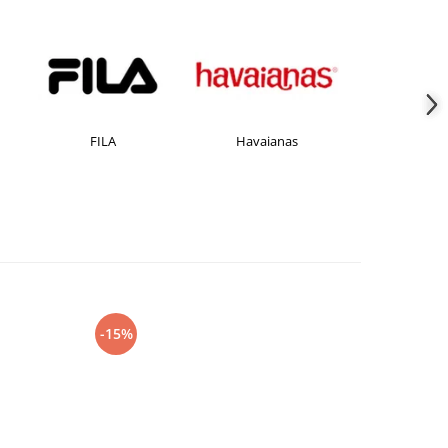
FILA
Havaianas
JACK &J
-15%