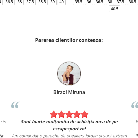
6
36.5
38
37.5
38.5
39
40
35.5
36
36.5
38
37.5
38.5
40.5
Parerea clientilor conteaza:
Birzoi Miruna
E
 în
Sunt foarte mulțumita de achiziția mea de pe
escapesport.ro!
m
ta
Am comandat o pereche de sneakers Jordan și sunt extrem