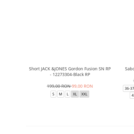
Short JACK &JONES Gordon Fusion SN RP
Sabo
- 12273304-Black RP
199,00 RON
99,00 RON
36-3
S
M
L
XL
XXL
4