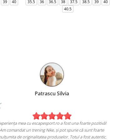
39
40
35.5
36
36.5
38
37.5
38.5
39
40
36-
40.5
Patrascu Silvia
xperiența mea cu escapesport.ro a fost una foarte pozitivă!
Am comandat un trening Nike, și pot spune că sunt foarte
ulțumita de originalitatea produselor. Totul a fost autentic.