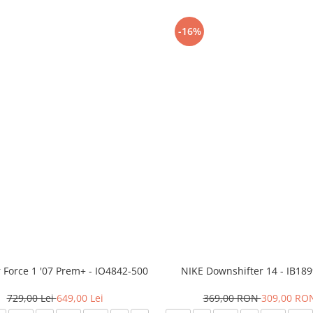
-16%
r Force 1 '07 Prem+ - IO4842-500
NIKE Downshifter 14 - IB18
729,00 Lei
649,00 Lei
369,00 RON
309,00 RO