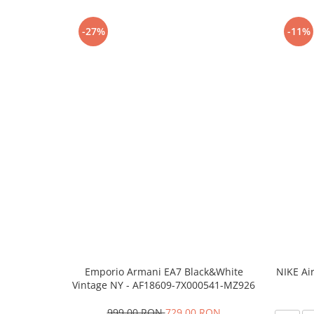
-27%
-11%
Emporio Armani EA7 Black&White
NIKE Ai
Vintage NY - AF18609-7X000541-MZ926
999,00 RON
729,00 RON