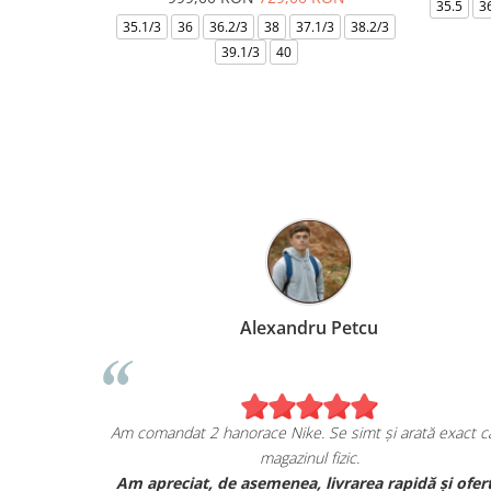
35.5
3
35.1/3
36
36.2/3
38
37.1/3
38.2/3
39.1/3
40
Alexandru Petcu
ea de pe
Am comandat 2 hanorace Nike. Se simt și arată exact ca
magazinul fizic.
i sunt cu
Am apreciat, de asemenea, livrarea rapidă și ofer