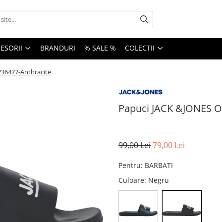
ESORII
BRANDURI
% SALE %
COLECTII
2236477-Anthracite
Papuci JACK &JONES Oll
99,00 Lei
79,00 Lei
Pentru
:
BARBATI
Culoare
: Negru