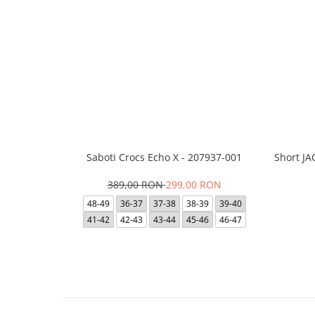
Saboti Crocs Echo X - 207937-001
Short J
389,00 RON
299,00 RON
48-49
36-37
37-38
38-39
39-40
41-42
42-43
43-44
45-46
46-47