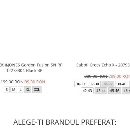
ACK &JONES Gordon Fusion SN RP
Saboti Crocs Echo X - 20793
- 12273304-Black RP
389,00 RON
299,00 RO
199,00 RON
99,00 RON
36-37
37-38
38-39
39-40
S
M
L
XL
XXL
42-43
43-44
45-46
46-
ALEGE-TI BRANDUL PREFERAT: