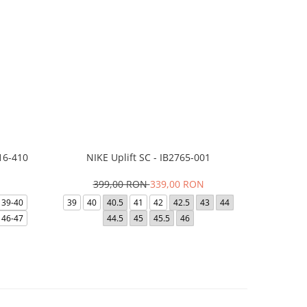
16-410
NIKE Uplift SC - IB2765-001
Papuci Jor
399,00 RON
339,00 RON
169,
39-40
39
40
40.5
41
42
42.5
43
44
49.5
40
46-47
44.5
45
45.5
46