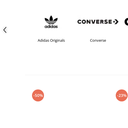
Adidas
Adidas Originals
Converse
-50%
-23%