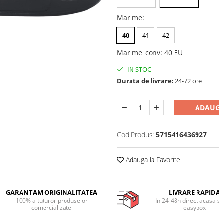
Marime
:
40
41
42
Marime_conv
:
40 EU
IN STOC
Durata de livrare:
24-72 ore
ADAUG
Cod Produs:
5715416436927
Adauga la Favorite
GARANTAM ORIGINALITATEA
LIVRARE RAPID
100% a tuturor produselor
In 24-48h direct acasa 
comercializate
easybox