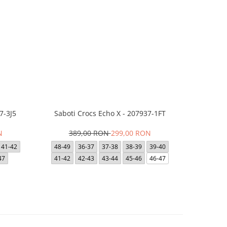
7-3J5
Saboti Crocs Echo X - 207937-1FT
Saboti Cro
N
389,00 RON
299,00 RON
3
41-42
48-49
36-37
37-38
38-39
39-40
36-37
47
41-42
42-43
43-44
45-46
46-47