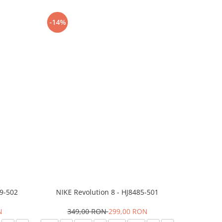
-14%
-24%
99-502
NIKE Revolution 8 - HJ8485-501
Saboti 
N
349,00 RON
299,00 RON
32