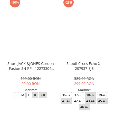
-50%
-23%
Short JACK &JONES Gordon
Saboti Crocs Echo X -
Fusion SN RP - 12273304-
207937-3J5
Black RP
199,00 RON
389,00 RON
99,00 RON
299,00 RON
Marime:
Marime:
S
M
L
XL
XXL
36-37
37-38
38-39
39-40
41-42
42-43
43-44
45-46
46-47