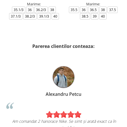
Marime:
Marime:
35.1/3
36
36.2/3
38
35.5
36
36.5
38
37.5
37.1/3
38.2/3
39.1/3
40
38.5
39
40
Parerea clientilor conteaza:
xandru Petcu
Birzo
Nike. Se simt și arată exact ca în
Sunt foarte mulțumita