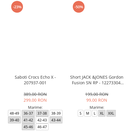
-23%
-50%
Saboti Crocs Echo X -
Short JACK &JONES Gordon
207937-001
Fusion SN RP - 12273304-
Black RP
389,00 RON
199,00 RON
299,00 RON
99,00 RON
Marime:
Marime:
48-49
36-37
37-38
38-39
S
M
L
XL
XXL
39-40
41-42
42-43
43-44
45-46
46-47