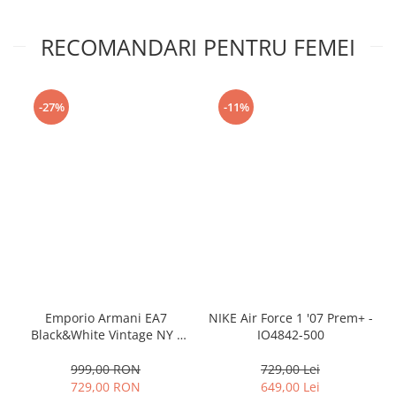
RECOMANDARI PENTRU FEMEI
-27%
-11%
Emporio Armani EA7
NIKE Air Force 1 '07 Prem+ -
Black&White Vintage NY -
IO4842-500
AF18609-7X000541-MZ926
999,00 RON
729,00 Lei
729,00 RON
649,00 Lei