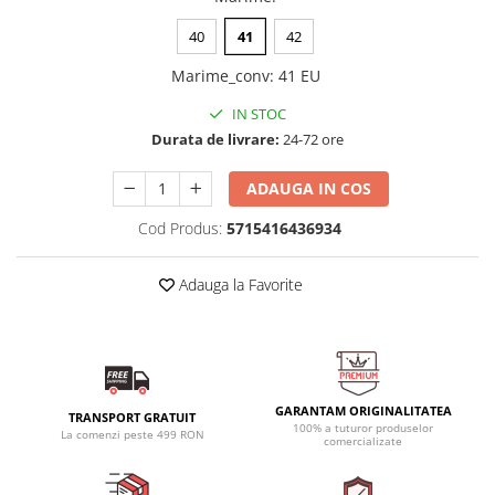
40
41
42
Marime_conv
:
41 EU
IN STOC
Durata de livrare:
24-72 ore
ADAUGA IN COS
Cod Produs:
5715416436934
Adauga la Favorite
GARANTAM ORIGINALITATEA
TRANSPORT GRATUIT
100% a tuturor produselor
La comenzi peste 499 RON
comercializate