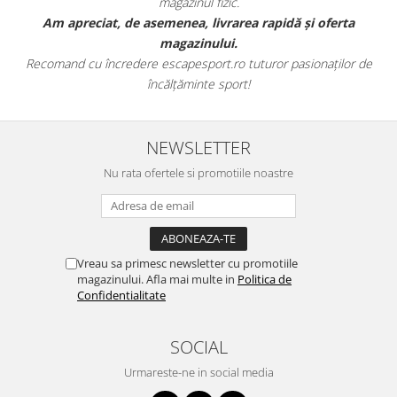
agazinul fizic.
escape
enea, livrarea rapidă și oferta
Am comandat o pereche de sne
agazinului.
fericita cu modul in
capesport.ro tuturor pasionaților de
Aceștia au toate caracteristici
ălțăminte sport!
este e
NEWSLETTER
Nu rata ofertele si promotiile noastre
Vreau sa primesc newsletter cu promotiile
magazinului. Afla mai multe in
Politica de
Confidentialitate
SOCIAL
Urmareste-ne in social media