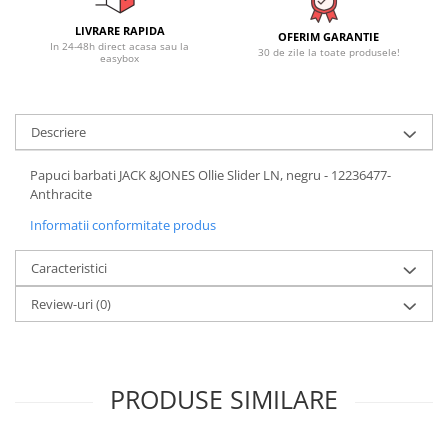
LIVRARE RAPIDA
OFERIM GARANTIE
In 24-48h direct acasa sau la
30 de zile la toate produsele!
easybox
Descriere
Papuci barbati JACK &JONES Ollie Slider LN, negru - 12236477-
Anthracite
Informatii conformitate produs
Caracteristici
Review-uri
(0)
PRODUSE SIMILARE