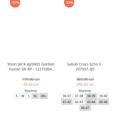
-50%
-23%
Short JACK &JONES Gordon
Saboti Crocs Echo X -
Fusion SN RP - 12273304-
207937-3J5
Black RP
199,00 Lei
389,00 Lei
99,00 Lei
299,00 Lei
Marime:
Marime:
S
M
L
XL
XXL
36-37
37-38
38-39
39-40
41-42
42-43
43-44
45-46
46-47