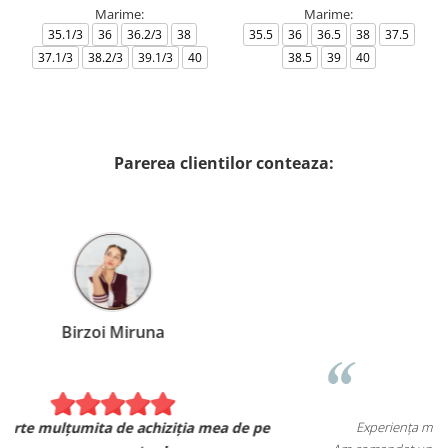
Marime:
Marime:
35.1/3
36
36.2/3
38
35.5
36
36.5
38
37.5
37.1/3
38.2/3
39.1/3
40
38.5
39
40
Parerea clientilor conteaza:
Patrascu Silvia
Experiența mea cu escapesport.ro a fost una foarte pozitivă!
e