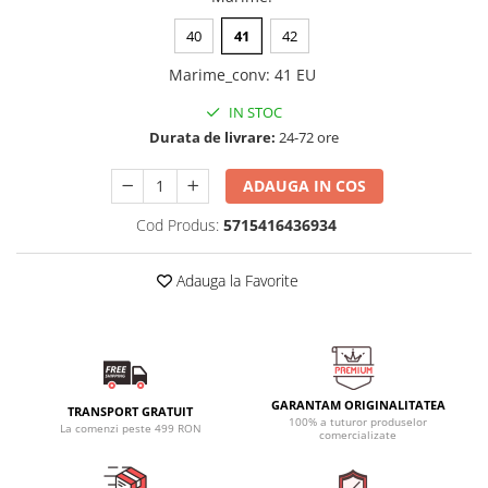
40
41
42
Marime_conv
:
41 EU
IN STOC
Durata de livrare:
24-72 ore
ADAUGA IN COS
Cod Produs:
5715416436934
Adauga la Favorite
GARANTAM ORIGINALITATEA
TRANSPORT GRATUIT
100% a tuturor produselor
La comenzi peste 499 RON
comercializate