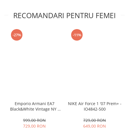
RECOMANDARI PENTRU FEMEI
-27%
-11%
Emporio Armani EA7
NIKE Air Force 1 '07 Prem+ -
Black&White Vintage NY -
IO4842-500
AF18609-7X000541-MZ926
999,00 RON
729,00 RON
729,00 RON
649,00 RON