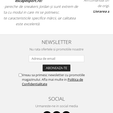
Am comandat un trening Nike, și pot spune că sunt foarte mulțum
de originalitatea produselor. Totul a fost autentic.
trem de
Livrarea a fost rapidă, iar comanda a fost corectă.
itatea
NEWSLETTER
Nu rata ofertele si promotiile noastre
Vreau sa primesc newsletter cu promotiile
magazinului. Afla mai multe in
Politica de
Confidentialitate
SOCIAL
Urmareste-ne in social media