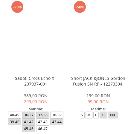
-23%
-50%
Saboti Crocs Echo X -
Short JACK &JONES Gordon
207937-001
Fusion SN RP - 12273304-
Black RP
389,00 RON
199,00 RON
299,00 RON
99,00 RON
Marime:
Marime:
48-49
36-37
37-38
38-39
S
M
L
XL
XXL
39-40
41-42
42-43
43-44
45-46
46-47