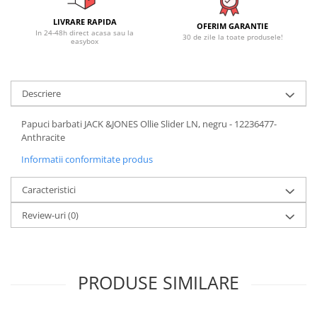
LIVRARE RAPIDA
OFERIM GARANTIE
In 24-48h direct acasa sau la
30 de zile la toate produsele!
easybox
Descriere
Papuci barbati JACK &JONES Ollie Slider LN, negru - 12236477-
Anthracite
Informatii conformitate produs
Caracteristici
Review-uri
(0)
PRODUSE SIMILARE