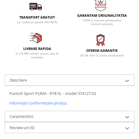
GARANTAM ORIGINALITATEA
TRANSPORT GRATUIT
100% a tuturor produselor
La comenzi peste 499 RON
comercializate
LIVRARE RAPIDA
OFERIM GARANTIE
In 24-48h direct acasa sau la
30 de zile la toate produsele!
easybox
Descriere
Pantofi Sport PUMA - R78 SL - model 374127-02
Informatii conformitate produs
Caracteristici
Review-uri
(0)