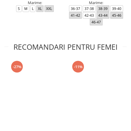
Marime:
Marime:
S
M
L
XL
XXL
36-37
37-38
38-39
39-40
41-42
42-43
43-44
45-46
46-47
RECOMANDARI PENTRU FEMEI
-27%
-11%