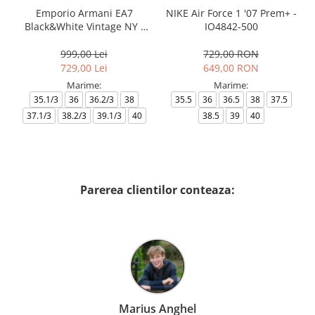
Emporio Armani EA7
NIKE Air Force 1 '07 Prem+ -
Black&White Vintage NY -
IO4842-500
AF18609-7X000541-MZ926
999,00 Lei
729,00 RON
729,00 Lei
649,00 RON
Marime:
Marime:
35.1/3
36
36.2/3
38
35.5
36
36.5
38
37.5
37.1/3
38.2/3
39.1/3
40
38.5
39
40
Parerea clientilor conteaza:
Marius Anghel