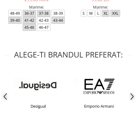
Marime:
Marime:
48-49
36-37
37-38
38-39
S
M
L
XL
XXL
39-40
41-42
42-43
43-44
45-46
46-47
ALEGE-TI BRANDUL PREFERAT:
Desigual
Emporio Armani