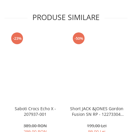
PRODUSE SIMILARE
-23%
-50%
Saboti Crocs Echo X -
Short JACK &JONES Gordon
207937-001
Fusion SN RP - 12273304-
Black RP
389,00 RON
199,00 Lei
299,00 RON
99,00 Lei