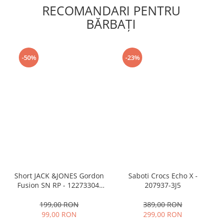
RECOMANDARI PENTRU
BĂRBAŢI
-50%
-23%
Short JACK &JONES Gordon
Saboti Crocs Echo X -
Fusion SN RP - 12273304-
207937-3J5
Black RP
199,00 RON
389,00 RON
99,00 RON
299,00 RON