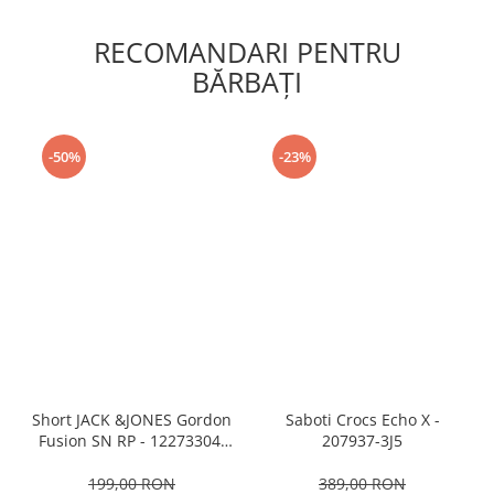
RECOMANDARI PENTRU
BĂRBAŢI
-50%
-23%
Short JACK &JONES Gordon
Saboti Crocs Echo X -
Fusion SN RP - 12273304-
207937-3J5
Black RP
199,00 RON
389,00 RON