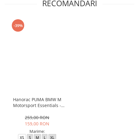
RECOMANDARI
-39%
Hanorac PUMA BMW M
Motorsport Essentials -
533399-03
259,00 RON
159,00 RON
Marime:
XS
S
M
L
XL