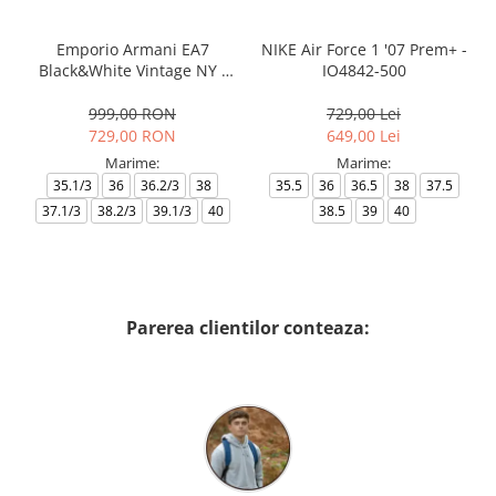
Emporio Armani EA7
NIKE Air Force 1 '07 Prem+ -
Black&White Vintage NY -
IO4842-500
AF18609-7X000541-MZ926
999,00 RON
729,00 Lei
729,00 RON
649,00 Lei
Marime:
Marime:
35.1/3
36
36.2/3
38
35.5
36
36.5
38
37.5
37.1/3
38.2/3
39.1/3
40
38.5
39
40
Parerea clientilor conteaza: