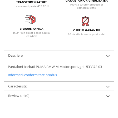
GARANTAM ORIGINALITATEA
TRANSPORT GRATUIT
100% a tuturor produselor
La comenzi peste 499 RON
comercializate
LIVRARE RAPIDA
OFERIM GARANTIE
In 24-48h direct acasa sau la
30 de zile la toate produsele!
easybox
Descriere
Pantaloni barbati PUMA BMW M Motorsport, gri - 533372-03
Informatii conformitate produs
Caracteristici
Review-uri
(0)