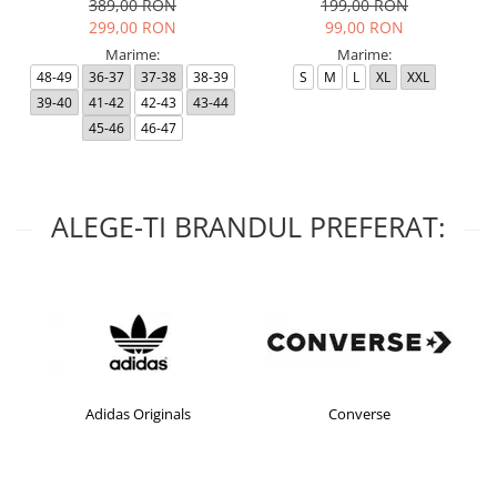
389,00 RON
199,00 RON
299,00 RON
99,00 RON
Marime:
Marime:
48-49
36-37
37-38
38-39
S
M
L
XL
XXL
39-40
41-42
42-43
43-44
45-46
46-47
ALEGE-TI BRANDUL PREFERAT:
Adidas Originals
Converse