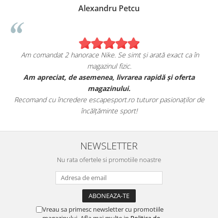
Alexandru Petcu
Am comandat 2 hanorace Nike. Se simt și arată exact ca în
magazinul fizic.
Am apreciat, de asemenea, livrarea rapidă și oferta
Am 
magazinului.
Recomand cu încredere escapesport.ro tuturor pasionaților de
Ac
încălțăminte sport!
NEWSLETTER
Nu rata ofertele si promotiile noastre
Vreau sa primesc newsletter cu promotiile