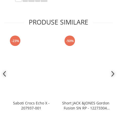
PRODUSE SIMILARE
-23%
-50%
Saboti Crocs Echo X -
Short JACK &JONES Gordon
207937-001
Fusion SN RP - 12273304-
Black RP