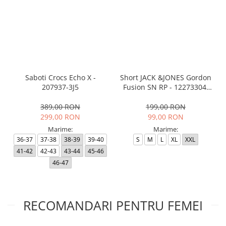
Saboti Crocs Echo X -
Short JACK &JONES Gordon
207937-3J5
Fusion SN RP - 12273304-
Black RP
389,00 RON
199,00 RON
299,00 RON
99,00 RON
Marime:
Marime:
36-37
37-38
38-39
39-40
S
M
L
XL
XXL
41-42
42-43
43-44
45-46
46-47
RECOMANDARI PENTRU FEMEI