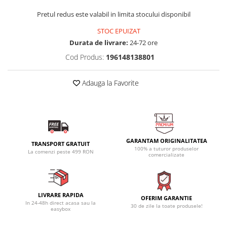
Pretul redus este valabil in limita stocului disponibil
STOC EPUIZAT
Durata de livrare:
24-72 ore
Cod Produs:
196148138801
Adauga la Favorite
GARANTAM ORIGINALITATEA
TRANSPORT GRATUIT
100% a tuturor produselor
La comenzi peste 499 RON
comercializate
LIVRARE RAPIDA
OFERIM GARANTIE
In 24-48h direct acasa sau la
30 de zile la toate produsele!
easybox