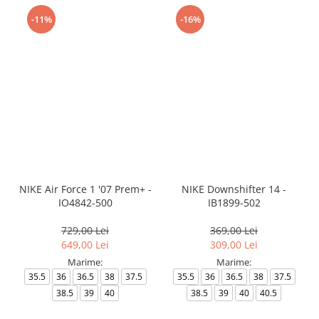
-11%
-16%
NIKE Air Force 1 '07 Prem+ -
NIKE Downshifter 14 -
IO4842-500
IB1899-502
729,00 Lei
369,00 Lei
649,00 Lei
309,00 Lei
Marime:
Marime:
35.5
36
36.5
38
37.5
35.5
36
36.5
38
37.5
38.5
39
40
38.5
39
40
40.5