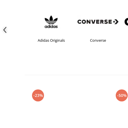
as
Adidas Originals
Converse
-23%
-50%