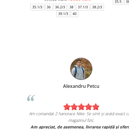
35.5
3
35.1/3
36
36.2/3
38
37.1/3
38.2/3
39.1/3
40
Alexandru Petcu
ia mea de pe
Am comandat 2 hanorace Nike. Se simt și arată exa
magazinul fizic.
AN, și sunt cu
Am apreciat, de asemenea, livrarea rapidă și 