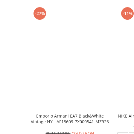
-27%
-11%
Emporio Armani EA7 Black&White
NIKE Ai
Vintage NY - AF18609-7X000541-MZ926
999,00 RON
729,00 RON