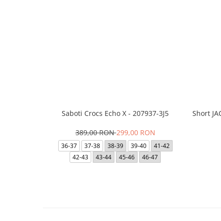
Saboti Crocs Echo X - 207937-3J5
Short J
389,00 RON
299,00 RON
36-37
37-38
38-39
39-40
41-42
42-43
43-44
45-46
46-47