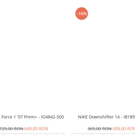
-16%
r Force 1 '07 Prem+ - IO4842-500
NIKE Downshifter 14 - IB18
729,00 RON
649,00 RON
369,00 RON
309,00 RO