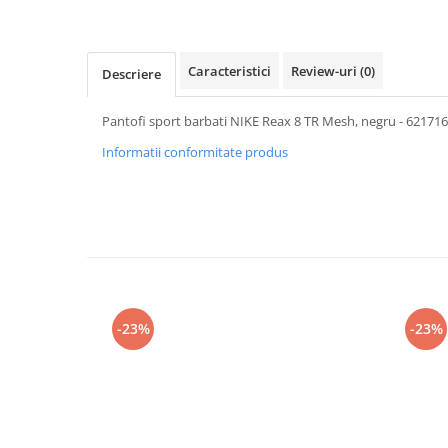
Caracteristici
Review-uri
(0)
Descriere
Pantofi sport barbati NIKE Reax 8 TR Mesh, negru - 62171
Informatii conformitate produs
-23%
-23%