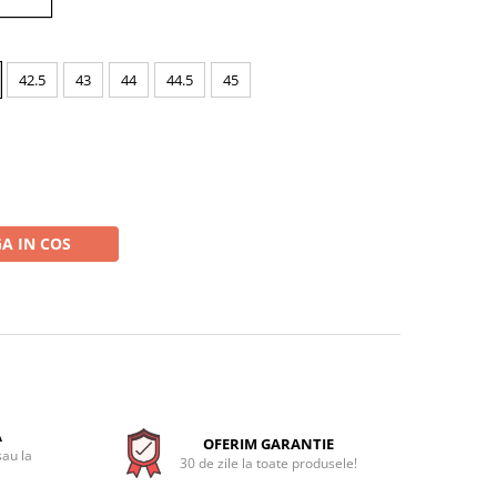
42.5
43
44
44.5
45
A IN COS
A
OFERIM GARANTIE
sau la
30 de zile la toate produsele!