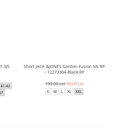
7-3J5
Short JACK &JONES Gordon Fusion SN RP
Short JACK
- 12273304-Black RP
- 12
199,00 Lei
99,00 Lei
41-42
S
M
L
XL
XXL
47