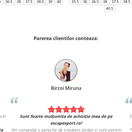
6
36.5
38
37.5
38.5
39
40
35.5
36
36.5
38
37.5
38.5
40.5
Parerea clientilor conteaza:
Birzoi Miruna
ct ca în
Sunt foarte mulțumita de achiziția mea de pe
escapesport.ro!
oferta
Am comandat o pereche de sneakers Jordan și sunt extrem