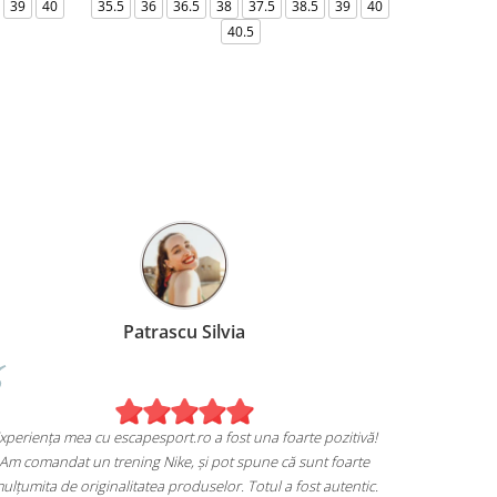
39
40
35.5
36
36.5
38
37.5
38.5
39
40
36-
40.5
Patrascu Silvia
Experiența mea cu escapesport.ro a fost una foarte pozitivă!
Am comandat un trening Nike, și pot spune că sunt foarte
mulțumita de originalitatea produselor. Totul a fost autentic.