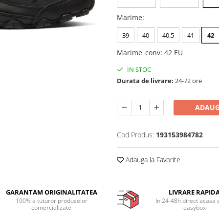
Marime
:
39
40
40.5
41
42
Marime_conv
:
42 EU
IN STOC
Durata de livrare:
24-72 ore
ADAUG
Cod Produs:
193153984782
Adauga la Favorite
GARANTAM ORIGINALITATEA
LIVRARE RAPID
100% a tuturor produselor
In 24-48h direct acasa 
comercializate
easybox