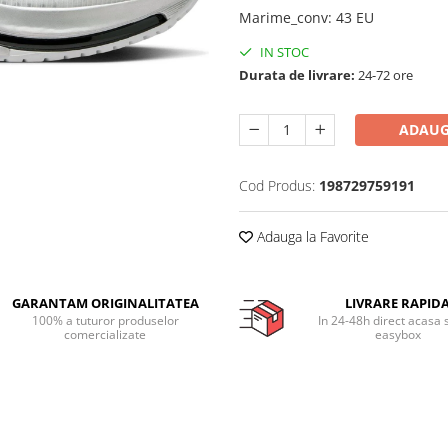
Marime_conv
:
43 EU
IN STOC
Durata de livrare:
24-72 ore
ADAUG
Cod Produs:
198729759191
Adauga la Favorite
GARANTAM ORIGINALITATEA
LIVRARE RAPID
100% a tuturor produselor
In 24-48h direct acasa 
comercializate
easybox