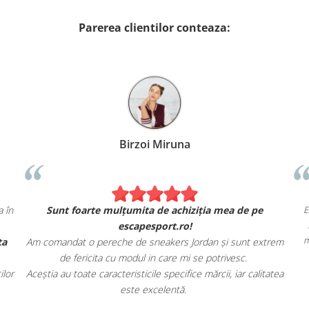
Parerea clientilor conteaza:
Alexandru Petcu
mandat 2 hanorace Nike. Se simt și arată exact ca în
Sunt foar
magazinul fizic.
preciat, de asemenea, livrarea rapidă și oferta
Am comandat o 
magazinului.
de feric
and cu încredere escapesport.ro tuturor pasionaților
Aceștia au toate 
de încălțăminte sport!