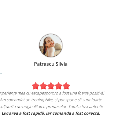
Birzoi Miruna
Pat
Experiența mea cu escape
te mulțumita de achiziția mea de pe
Am comandat un trening
escapesport.ro!
mulțumita de originalitat
pereche de sneakers Jordan și sunt extrem
Livrarea a fost rapi
ita cu modul in care mi se potrivesc.
caracteristicile specifice mărcii, iar calitatea
este excelentă.