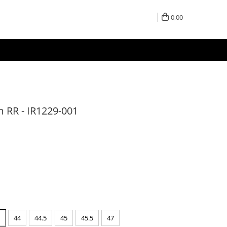
0,00
 RR - IR1229-001
44
44.5
45
45.5
47