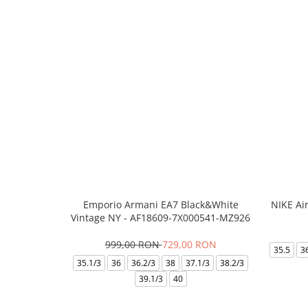
Emporio Armani EA7 Black&White
NIKE Ai
Vintage NY - AF18609-7X000541-MZ926
999,00 RON
729,00 RON
35.5
3
35.1/3
36
36.2/3
38
37.1/3
38.2/3
39.1/3
40