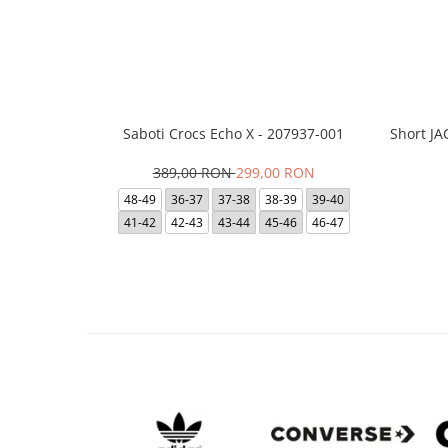
Saboti Crocs Echo X - 207937-001
Short J
389,00 RON
299,00 RON
48-49
36-37
37-38
38-39
39-40
41-42
42-43
43-44
45-46
46-47