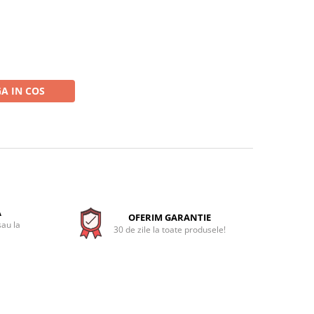
A IN COS
A
OFERIM GARANTIE
sau la
30 de zile la toate produsele!