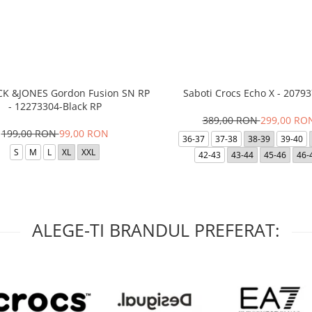
ACK &JONES Gordon Fusion SN RP
Saboti Crocs Echo X - 20793
- 12273304-Black RP
389,00 RON
299,00 RO
199,00 RON
99,00 RON
36-37
37-38
38-39
39-40
S
M
L
XL
XXL
42-43
43-44
45-46
46-
ALEGE-TI BRANDUL PREFERAT: