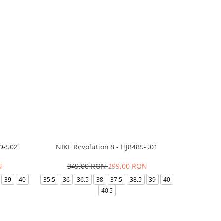
99-502
NIKE Revolution 8 - HJ8485-501
Saboti 
N
349,00 RON
299,00 RON
32
39
40
35.5
36
36.5
38
37.5
38.5
39
40
36-
40.5