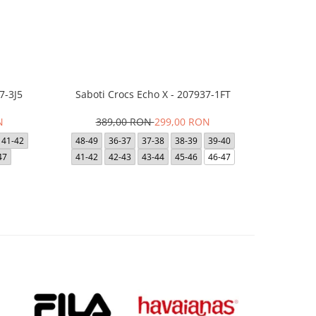
7-3J5
Saboti Crocs Echo X - 207937-1FT
Saboti Cro
N
389,00 RON
299,00 RON
39
41-42
48-49
36-37
37-38
38-39
39-40
36-37
47
41-42
42-43
43-44
45-46
46-47