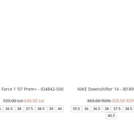
r Force 1 '07 Prem+ - IO4842-500
NIKE Downshifter 14 - IB18
729,00 Lei
649,00 Lei
369,00 RON
309,00 RO
6
36.5
38
37.5
38.5
39
40
35.5
36
36.5
38
37.5
38.5
40.5