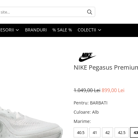
ESORII
BRANDURI
% SALE %
COLECTII
NIKE Pegasus Premium
1.049,00 Lei
899,00 Lei
Pentru
:
BARBATI
Culoare
:
Alb
Marime
:
40.5
41
42
42.5
43