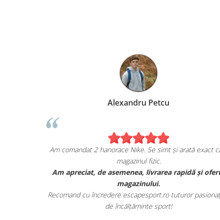
Marius Anghel
Sunt extrem de bucuros de achiziția mea de pe
Am co
escapesport.ro!
Am comandat un pair de sneakers JORDAN, și sunt cu
Am a
adevărat impresionat de calitatea lor.
Au venit în ambalajul lor autentic și au avut toate detaliile
Recom
specifice mărcii.