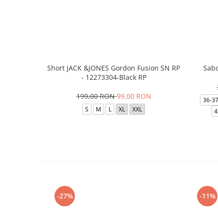
Short JACK &JONES Gordon Fusion SN RP
Sabo
- 12273304-Black RP
199,00 RON
99,00 RON
36-3
S
M
L
XL
XXL
4
-27%
-11%