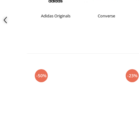
das Originals
Converse
crocs
-50%
-23%