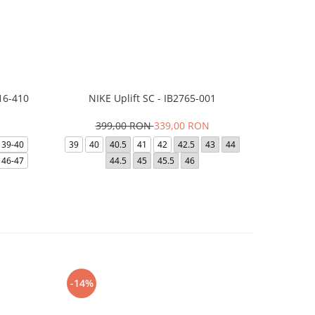
16-410
NIKE Uplift SC - IB2765-001
Papuci Jor
399,00 RON
339,00 RON
169,
39-40
39
40
40.5
41
42
42.5
43
44
49.5
40
46-47
44.5
45
45.5
46
-14%
-24%