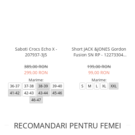
Saboti Crocs Echo X -
Short JACK &JONES Gordon
207937-3J5
Fusion SN RP - 12273304-
Black RP
389,00 RON
199,00 RON
299,00 RON
99,00 RON
Marime:
Marime:
36-37
37-38
38-39
39-40
S
M
L
XL
XXL
41-42
42-43
43-44
45-46
46-47
RECOMANDARI PENTRU FEMEI