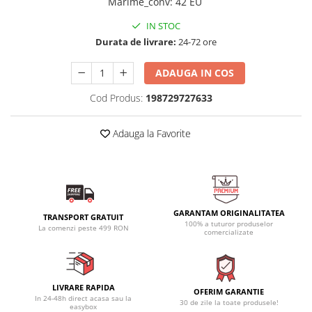
Marime_conv
:
42 EU
IN STOC
Durata de livrare:
24-72 ore
ADAUGA IN COS
Cod Produs:
198729727633
Adauga la Favorite
GARANTAM ORIGINALITATEA
TRANSPORT GRATUIT
100% a tuturor produselor
La comenzi peste 499 RON
comercializate
LIVRARE RAPIDA
OFERIM GARANTIE
In 24-48h direct acasa sau la
30 de zile la toate produsele!
easybox