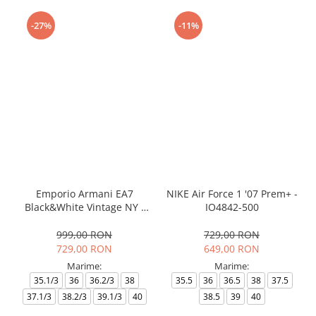
-27%
-11%
Emporio Armani EA7
NIKE Air Force 1 '07 Prem+ -
Black&White Vintage NY -
IO4842-500
AF18609-7X000541-MZ926
999,00 RON
729,00 RON
729,00 RON
649,00 RON
Marime:
Marime:
35.1/3
36
36.2/3
38
35.5
36
36.5
38
37.5
37.1/3
38.2/3
39.1/3
40
38.5
39
40