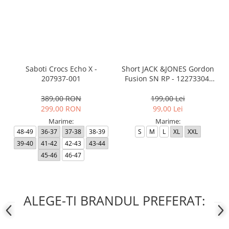
Saboti Crocs Echo X -
Short JACK &JONES Gordon
207937-001
Fusion SN RP - 12273304-
Black RP
389,00 RON
199,00 Lei
299,00 RON
99,00 Lei
Marime:
Marime:
48-49
36-37
37-38
38-39
S
M
L
XL
XXL
39-40
41-42
42-43
43-44
45-46
46-47
ALEGE-TI BRANDUL PREFERAT: