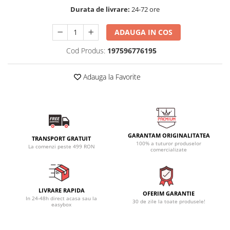
Durata de livrare:
24-72 ore
ADAUGA IN COS
Cod Produs:
197596776195
Adauga la Favorite
GARANTAM ORIGINALITATEA
TRANSPORT GRATUIT
100% a tuturor produselor
La comenzi peste 499 RON
comercializate
LIVRARE RAPIDA
OFERIM GARANTIE
In 24-48h direct acasa sau la
30 de zile la toate produsele!
easybox