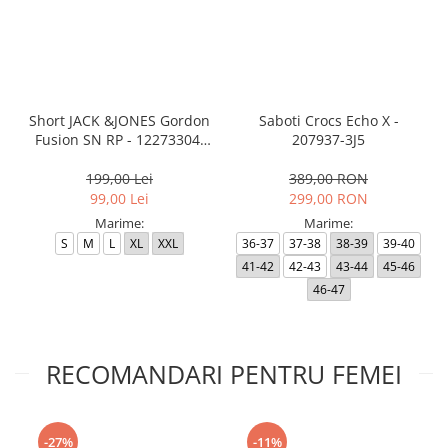
Short JACK &JONES Gordon
Saboti Crocs Echo X -
Fusion SN RP - 12273304-
207937-3J5
Black RP
199,00 Lei
389,00 RON
99,00 Lei
299,00 RON
Marime:
Marime:
S
M
L
XL
XXL
36-37
37-38
38-39
39-40
41-42
42-43
43-44
45-46
46-47
RECOMANDARI PENTRU FEMEI
-27%
-11%