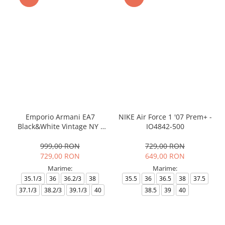
Emporio Armani EA7
NIKE Air Force 1 '07 Prem+ -
Black&White Vintage NY -
IO4842-500
AF18609-7X000541-MZ926
999,00 RON
729,00 RON
729,00 RON
649,00 RON
Marime:
Marime:
35.1/3
36
36.2/3
38
35.5
36
36.5
38
37.5
37.1/3
38.2/3
39.1/3
40
38.5
39
40