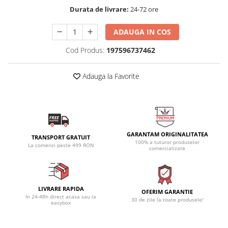
Durata de livrare:
24-72 ore
ADAUGA IN COS
Cod Produs:
197596737462
Adauga la Favorite
GARANTAM ORIGINALITATEA
TRANSPORT GRATUIT
100% a tuturor produselor
La comenzi peste 499 RON
comercializate
LIVRARE RAPIDA
OFERIM GARANTIE
In 24-48h direct acasa sau la
30 de zile la toate produsele!
easybox