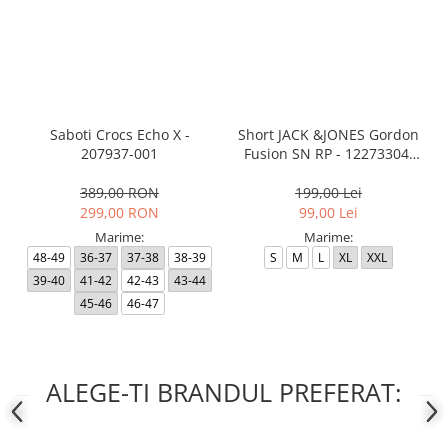
Saboti Crocs Echo X -
Short JACK &JONES Gordon
207937-001
Fusion SN RP - 12273304-
Black RP
389,00 RON
199,00 Lei
299,00 RON
99,00 Lei
Marime:
Marime:
48-49
36-37
37-38
38-39
S
M
L
XL
XXL
39-40
41-42
42-43
43-44
45-46
46-47
ALEGE-TI BRANDUL PREFERAT: