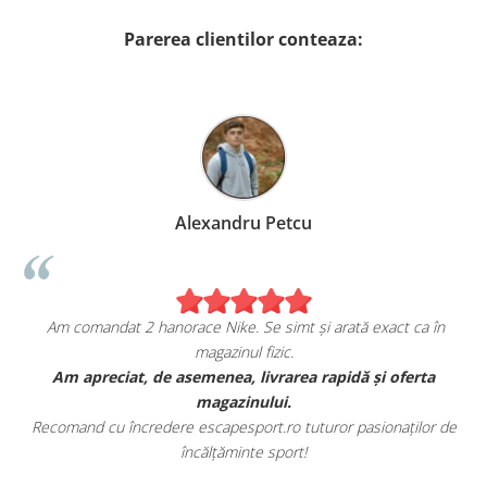
Parerea clientilor conteaza:
 Petcu
Birzoi Mirun
 simt și arată exact ca în
Sunt foarte mulțumita de ach
fizic.
escapesport.ro
ivrarea rapidă și oferta
Am comandat o pereche de sneakers J
lui.
fericita cu modul in care mi
t.ro tuturor pasionaților de
Aceștia au toate caracteristicile specif
 sport!
este excelentă