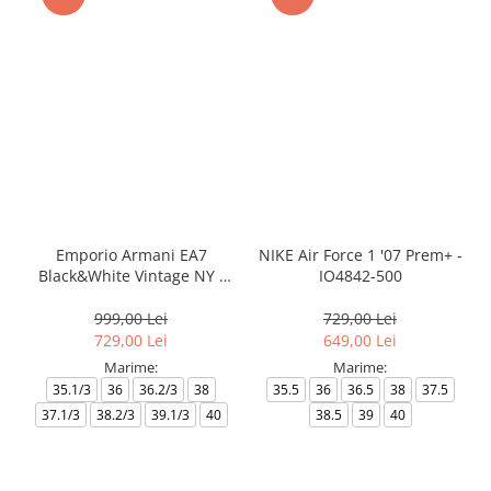
Emporio Armani EA7
NIKE Air Force 1 '07 Prem+ -
Black&White Vintage NY -
IO4842-500
AF18609-7X000541-MZ926
999,00 Lei
729,00 Lei
729,00 Lei
649,00 Lei
Marime:
Marime:
35.1/3
36
36.2/3
38
35.5
36
36.5
38
37.5
37.1/3
38.2/3
39.1/3
40
38.5
39
40