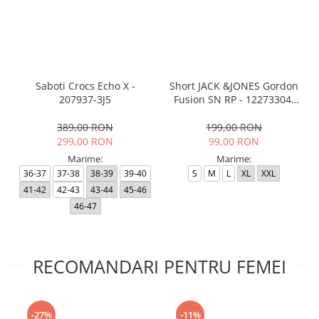
Saboti Crocs Echo X -
Short JACK &JONES Gordon
207937-3J5
Fusion SN RP - 12273304-
Black RP
389,00 RON
199,00 RON
299,00 RON
99,00 RON
Marime:
Marime:
36-37
37-38
38-39
39-40
S
M
L
XL
XXL
41-42
42-43
43-44
45-46
46-47
RECOMANDARI PENTRU FEMEI
-27%
-11%