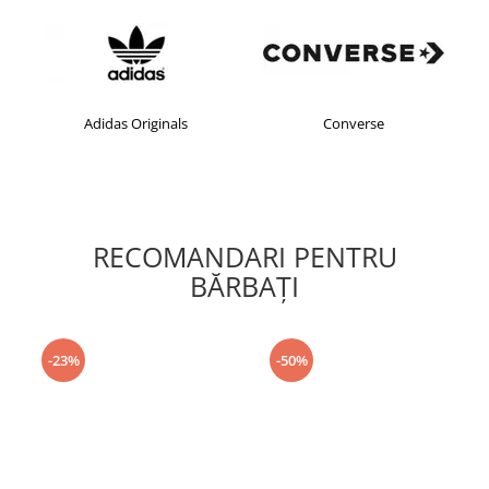
Originals
Converse
crocs
RECOMANDARI PENTRU
BĂRBAŢI
-23%
-50%