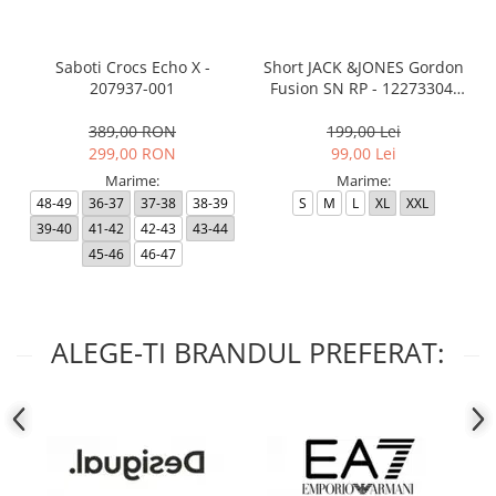
Saboti Crocs Echo X -
Short JACK &JONES Gordon
207937-001
Fusion SN RP - 12273304-
Black RP
389,00 RON
199,00 Lei
299,00 RON
99,00 Lei
Marime:
Marime:
48-49
36-37
37-38
38-39
S
M
L
XL
XXL
39-40
41-42
42-43
43-44
45-46
46-47
ALEGE-TI BRANDUL PREFERAT: