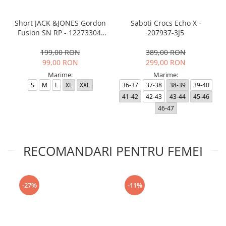
Short JACK &JONES Gordon
Saboti Crocs Echo X -
Fusion SN RP - 12273304-
207937-3J5
Black RP
199,00 RON
389,00 RON
99,00 RON
299,00 RON
Marime:
Marime:
S
M
L
XL
XXL
36-37
37-38
38-39
39-40
41-42
42-43
43-44
45-46
46-47
RECOMANDARI PENTRU FEMEI
-27%
-11%