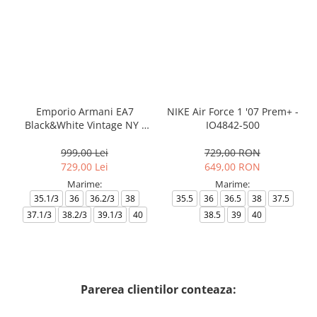
Emporio Armani EA7
NIKE Air Force 1 '07 Prem+ -
Black&White Vintage NY -
IO4842-500
AF18609-7X000541-MZ926
999,00 Lei
729,00 RON
729,00 Lei
649,00 RON
Marime:
Marime:
35.1/3
36
36.2/3
38
35.5
36
36.5
38
37.5
37.1/3
38.2/3
39.1/3
40
38.5
39
40
Parerea clientilor conteaza: