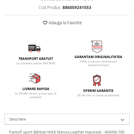
Cod Produs:
886059241553
Adauga la Favorite
GARANTAM ORIGINALITATEA
TRANSPORT GRATUIT
100% a tuturor produselor
La comenzi peste 499 RON
comercializate
LIVRARE RAPIDA
OFERIM GARANTIE
In 24-48h direct acasa sau la
30 de zile la toate produsele!
easybox
Descriere
Pantofi sport Bărbați NIKE Manoa Leather Haystack - 454350-700