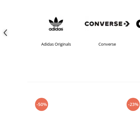
das
Adidas Originals
Converse
-50%
-23%