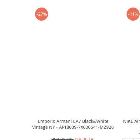
-27%
-11%
Emporio Armani EA7 Black&White
NIKE Ai
Vintage NY - AF18609-7X000541-MZ926
999,00 Lei
729,00 Lei