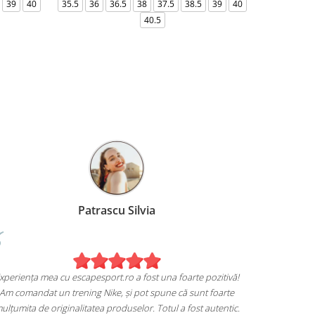
39
40
35.5
36
36.5
38
37.5
38.5
39
40
36-
40.5
Patrascu Silvia
Experiența mea cu escapesport.ro a fost una foarte pozitivă!
Am comandat un trening Nike, și pot spune că sunt foarte
mulțumita de originalitatea produselor. Totul a fost autentic.