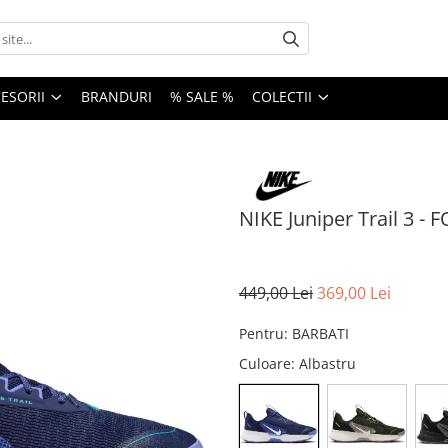
ESORII
BRANDURI
% SALE %
COLECTII
NIKE Juniper Trail 3 -
449,00 Lei
369,00 Lei
Pentru
:
BARBATI
Culoare
: Albastru