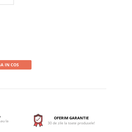
A IN COS
A
OFERIM GARANTIE
sau la
30 de zile la toate produsele!