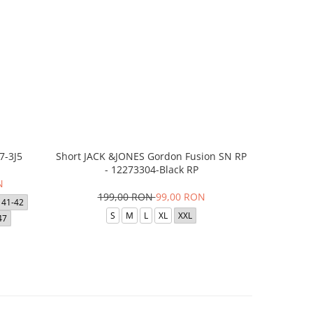
7-3J5
Short JACK &JONES Gordon Fusion SN RP
Short JACK
- 12273304-Black RP
- 12
N
199,00 RON
99,00 RON
1
41-42
S
M
L
XL
XXL
47