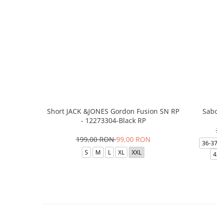
Short JACK &JONES Gordon Fusion SN RP
Sabo
- 12273304-Black RP
199,00 RON
99,00 RON
36-3
S
M
L
XL
XXL
4