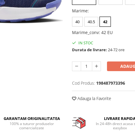
Marime
:
40
40.5
42
Marime_conv
:
42 EU
IN STOC
Durata de livrare:
24-72 ore
ADAUG
Cod Produs:
198487973396
Adauga la Favorite
GARANTAM ORIGINALITATEA
LIVRARE RAPID
100% a tuturor produselor
In 24-48h direct acasa 
comercializate
easybox