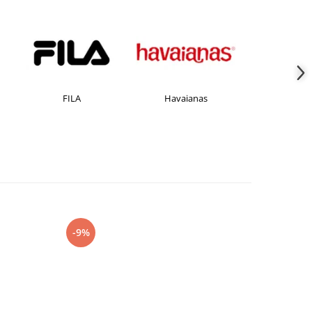
FILA
Havaianas
JACK &JONE
-9%
-27%