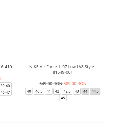
16-410
NIKE Air Force 1 '07 Low LV8 Style -
Saboti Cr
II1549-001
N
649,00 RON
589,00 RON
32
39-40
40
40.5
41
42
42.5
43
44
44.5
48-49
46-47
45