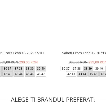
ti Crocs Echo X - 207937-1FT
Saboti Crocs Echo X - 20793
389,00 RON
299,00 RON
389,00 RON
299,00 RO
9
36-37
37-38
38-39
39-40
36-37
37-38
38-39
39-40
2
42-43
43-44
45-46
46-47
42-43
43-44
45-46
46-
ALEGE-TI BRANDUL PREFERAT: