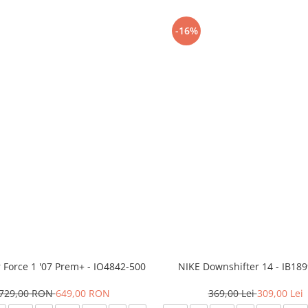
-16%
r Force 1 '07 Prem+ - IO4842-500
NIKE Downshifter 14 - IB18
729,00 RON
649,00 RON
369,00 Lei
309,00 Lei