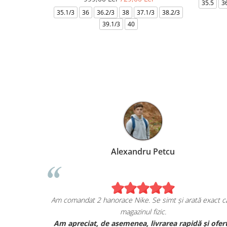
35.5
3
35.1/3
36
36.2/3
38
37.1/3
38.2/3
39.1/3
40
Alexandru Petcu
a mea de pe
Am comandat 2 hanorace Nike. Se simt și arată exact
magazinul fizic.
, și sunt cu
Am apreciat, de asemenea, livrarea rapidă și o