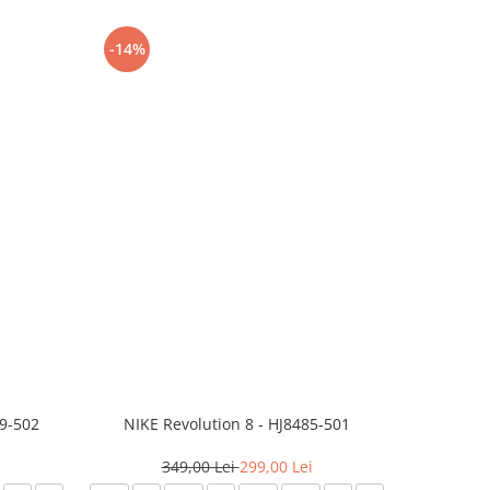
-14%
-24%
99-502
NIKE Revolution 8 - HJ8485-501
Saboti 
349,00 Lei
299,00 Lei
3