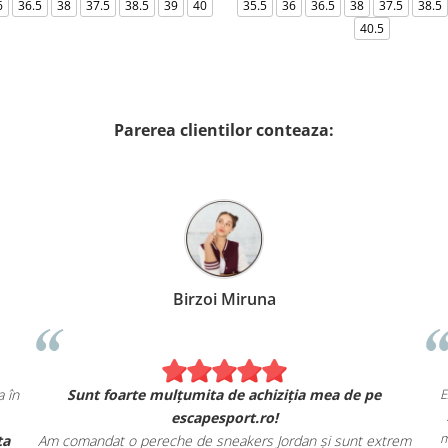
6
36.5
38
37.5
38.5
39
40
35.5
36
36.5
38
37.5
38.5
40.5
Parerea clientilor conteaza:
Birzoi Miruna
 ca în
Sunt foarte mulțumita de achiziția mea de pe
escapesport.ro!
ferta
Am comandat o pereche de sneakers Jordan și sunt extrem