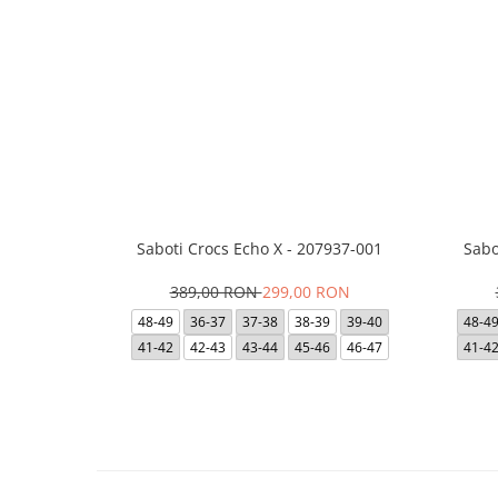
Saboti Crocs Echo X - 207937-001
Sabo
389,00 RON
299,00 RON
48-49
36-37
37-38
38-39
39-40
48-4
41-42
42-43
43-44
45-46
46-47
41-4