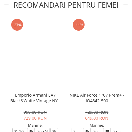
RECOMANDARI PENTRU FEMEI
-27%
-11%
Emporio Armani EA7
NIKE Air Force 1 '07 Prem+ -
Black&White Vintage NY -
IO4842-500
AF18609-7X000541-MZ926
999,00 RON
729,00 RON
729,00 RON
649,00 RON
Marime:
Marime:
35.1/3
36
36.2/3
38
35.5
36
36.5
38
37.5