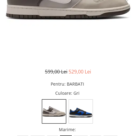
MINGI
MAIOURI
JACHETE ȘI GECI SPORT
PANTALONI SCURȚI
Graviton
crocs Jibbitz
CAMASI
VESTE
MAIOURI
Emporio Armani EA7
BLUGI
MAIOURI
BLUGI LUNGI
FULARE
Ultimate Kombat
BLUGI SCURTI
Black&White
SETURI CADOU
Classic Sneakers
MANUSI
Crusher
Core Identity
Visibility
Incaltaminte Pro Running
599,00 Lei
529,00 Lei
Ghete baschet
Pentru
:
BARBATI
Ghete fotbal
Culoare
: Gri
Geci de iarna
Jachete de primavara-toamna
Shorturi de baie
Marime
: