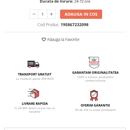
Durata de livrare:
24-72 ore
ADAUGA IN COS
Cod Produs:
195867232098
Adauga la Favorite
GARANTAM ORIGINALITATEA
TRANSPORT GRATUIT
100% a tuturor produselor
La comenzi peste 499 RON
comercializate
LIVRARE RAPIDA
OFERIM GARANTIE
In 24-48h direct acasa sau la
30 de zile la toate produsele!
easybox