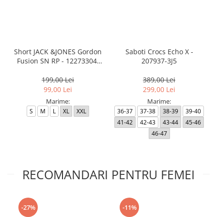
Short JACK &JONES Gordon
Saboti Crocs Echo X -
Fusion SN RP - 12273304-
207937-3J5
Black RP
199,00 Lei
389,00 Lei
99,00 Lei
299,00 Lei
Marime:
Marime:
S
M
L
XL
XXL
36-37
37-38
38-39
39-40
41-42
42-43
43-44
45-46
46-47
RECOMANDARI PENTRU FEMEI
-27%
-11%