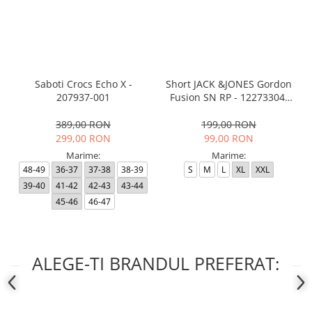
Saboti Crocs Echo X -
Short JACK &JONES Gordon
207937-001
Fusion SN RP - 12273304-
Black RP
389,00 RON
199,00 RON
299,00 RON
99,00 RON
Marime:
Marime:
48-49
36-37
37-38
38-39
S
M
L
XL
XXL
39-40
41-42
42-43
43-44
45-46
46-47
ALEGE-TI BRANDUL PREFERAT: