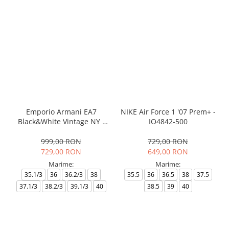
Emporio Armani EA7
NIKE Air Force 1 '07 Prem+ -
Black&White Vintage NY -
IO4842-500
AF18609-7X000541-MZ926
999,00 RON
729,00 RON
729,00 RON
649,00 RON
Marime:
Marime:
35.1/3
36
36.2/3
38
35.5
36
36.5
38
37.5
37.1/3
38.2/3
39.1/3
40
38.5
39
40