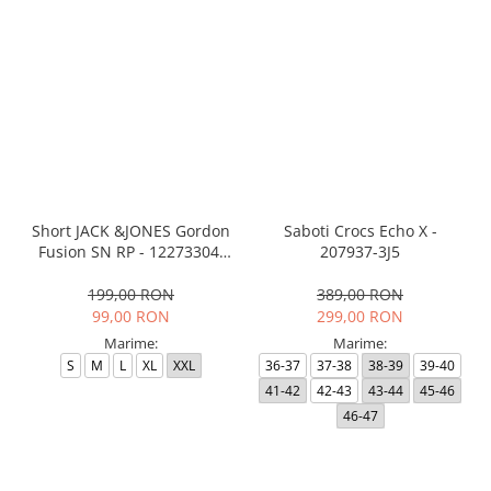
Short JACK &JONES Gordon
Saboti Crocs Echo X -
Fusion SN RP - 12273304-
207937-3J5
Black RP
199,00 RON
389,00 RON
99,00 RON
299,00 RON
Marime:
Marime:
S
M
L
XL
XXL
36-37
37-38
38-39
39-40
41-42
42-43
43-44
45-46
46-47