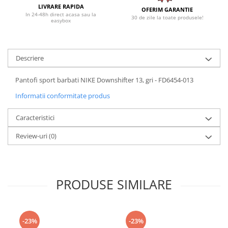
LIVRARE RAPIDA
OFERIM GARANTIE
In 24-48h direct acasa sau la
30 de zile la toate produsele!
easybox
Descriere
Pantofi sport barbati NIKE Downshifter 13, gri - FD6454-013
Informatii conformitate produs
Caracteristici
Review-uri
(0)
PRODUSE SIMILARE
-23%
-23%