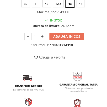
39
41
42
42.5
43
44
Marime_conv
:
43 EU
IN STOC
Durata de livrare:
24-72 ore
ADAUGA IN COS
Cod Produs:
198481234318
Adauga la Favorite
GARANTAM ORIGINALITATEA
TRANSPORT GRATUIT
100% a tuturor produselor
La comenzi peste 499 RON
comercializate