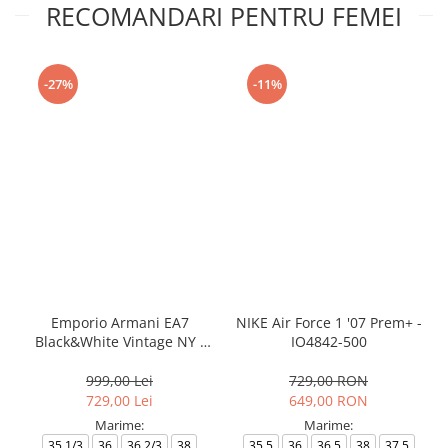
RECOMANDARI PENTRU FEMEI
-27%
-11%
Emporio Armani EA7
NIKE Air Force 1 '07 Prem+ -
Black&White Vintage NY -
IO4842-500
AF18609-7X000541-MZ926
999,00 Lei
729,00 RON
729,00 Lei
649,00 RON
Marime:
Marime:
35.1/3
36
36.2/3
38
35.5
36
36.5
38
37.5