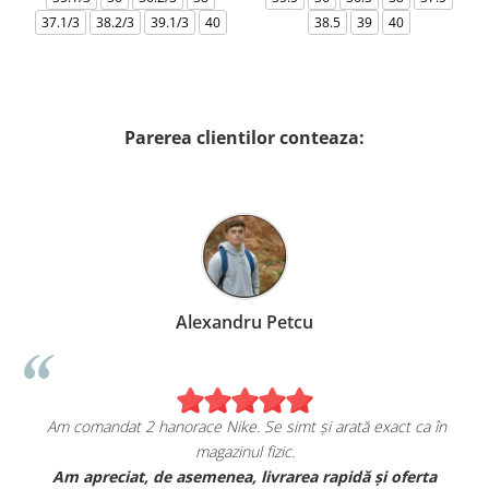
37.1/3
38.2/3
39.1/3
40
38.5
39
40
Parerea clientilor conteaza:
Alexandru Petcu
Am comandat 2 hanorace Nike. Se simt și arată exact ca în
magazinul fizic.
t
Am apreciat, de asemenea, livrarea rapidă și oferta