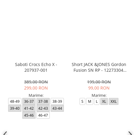
Saboti Crocs Echo X -
Short JACK &JONES Gordon
207937-001
Fusion SN RP - 12273304-
Black RP
389,00 RON
199,00 RON
299,00 RON
99,00 RON
Marime:
Marime:
48-49
36-37
37-38
38-39
S
M
L
XL
XXL
39-40
41-42
42-43
43-44
45-46
46-47