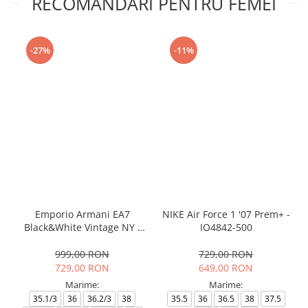
RECOMANDARI PENTRU FEMEI
-27%
-11%
Emporio Armani EA7
NIKE Air Force 1 '07 Prem+ -
Black&White Vintage NY -
IO4842-500
AF18609-7X000541-MZ926
999,00 RON
729,00 RON
729,00 RON
649,00 RON
Marime:
Marime:
35.1/3
36
36.2/3
38
35.5
36
36.5
38
37.5