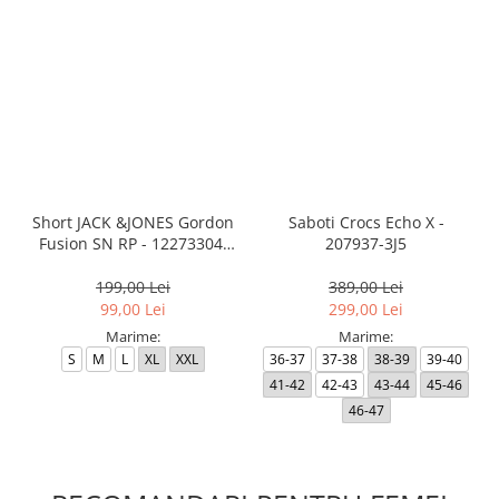
Short JACK &JONES Gordon
Saboti Crocs Echo X -
Fusion SN RP - 12273304-
207937-3J5
Black RP
199,00 Lei
389,00 Lei
99,00 Lei
299,00 Lei
Marime:
Marime:
S
M
L
XL
XXL
36-37
37-38
38-39
39-40
41-42
42-43
43-44
45-46
46-47