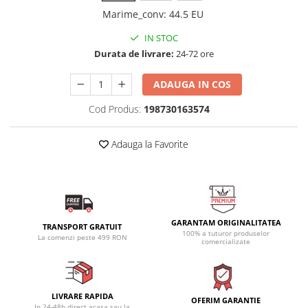
Marime_conv
:
44.5 EU
IN STOC
Durata de livrare:
24-72 ore
ADAUGA IN COS
Cod Produs:
198730163574
Adauga la Favorite
GARANTAM ORIGINALITATEA
TRANSPORT GRATUIT
100% a tuturor produselor
La comenzi peste 499 RON
comercializate
LIVRARE RAPIDA
OFERIM GARANTIE
In 24-48h direct acasa sau la