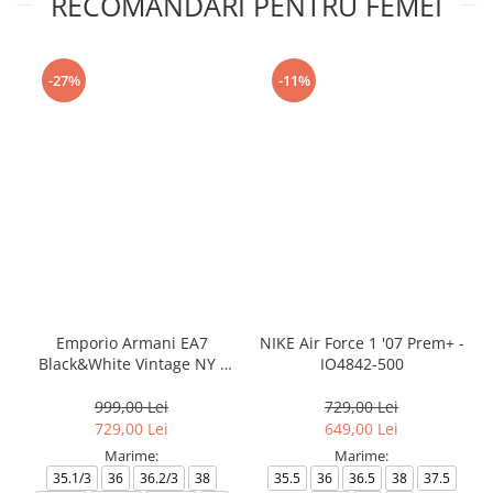
RECOMANDARI PENTRU FEMEI
-27%
-11%
Emporio Armani EA7
NIKE Air Force 1 '07 Prem+ -
Black&White Vintage NY -
IO4842-500
AF18609-7X000541-MZ926
999,00 Lei
729,00 Lei
729,00 Lei
649,00 Lei
Marime:
Marime:
35.1/3
36
36.2/3
38
35.5
36
36.5
38
37.5