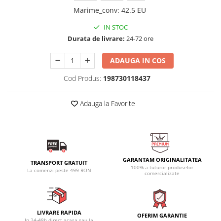
Marime_conv
:
42.5 EU
IN STOC
Durata de livrare:
24-72 ore
ADAUGA IN COS
Cod Produs:
198730118437
Adauga la Favorite
GARANTAM ORIGINALITATEA
TRANSPORT GRATUIT
100% a tuturor produselor
La comenzi peste 499 RON
comercializate
LIVRARE RAPIDA
OFERIM GARANTIE
In 24-48h direct acasa sau la