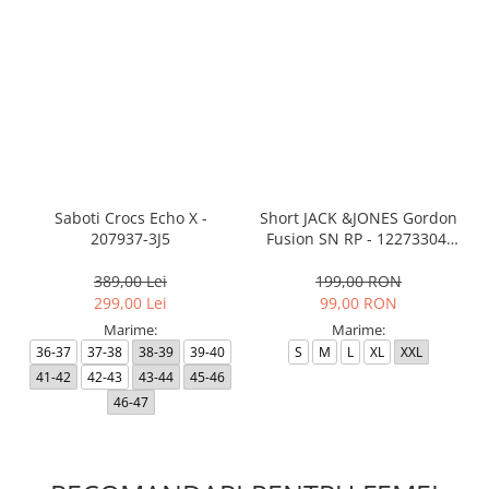
Saboti Crocs Echo X -
Short JACK &JONES Gordon
207937-3J5
Fusion SN RP - 12273304-
Black RP
389,00 Lei
199,00 RON
299,00 Lei
99,00 RON
Marime:
Marime:
36-37
37-38
38-39
39-40
S
M
L
XL
XXL
41-42
42-43
43-44
45-46
46-47