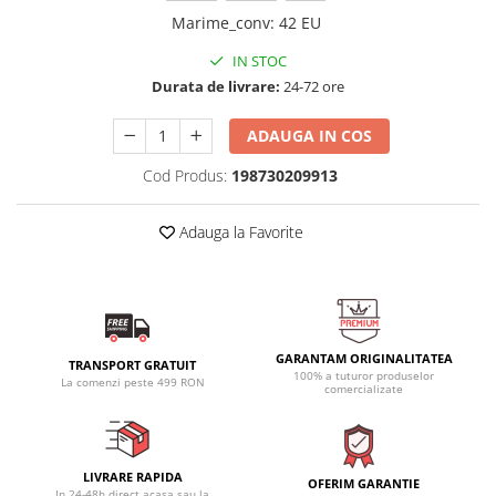
Marime_conv
:
42 EU
IN STOC
Durata de livrare:
24-72 ore
ADAUGA IN COS
Cod Produs:
198730209913
Adauga la Favorite
GARANTAM ORIGINALITATEA
TRANSPORT GRATUIT
100% a tuturor produselor
La comenzi peste 499 RON
comercializate
LIVRARE RAPIDA
OFERIM GARANTIE
In 24-48h direct acasa sau la