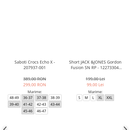
Saboti Crocs Echo X -
Short JACK &JONES Gordon
207937-001
Fusion SN RP - 12273304-
Black RP
389,00 RON
199,00 Lei
299,00 RON
99,00 Lei
Marime:
Marime:
48-49
36-37
37-38
38-39
S
M
L
XL
XXL
39-40
41-42
42-43
43-44
45-46
46-47