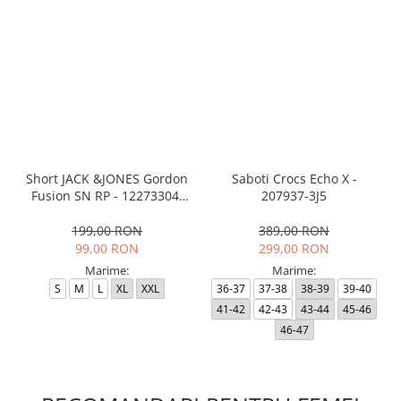
Short JACK &JONES Gordon
Saboti Crocs Echo X -
Fusion SN RP - 12273304-
207937-3J5
Black RP
199,00 RON
389,00 RON
99,00 RON
299,00 RON
Marime:
Marime:
S
M
L
XL
XXL
36-37
37-38
38-39
39-40
41-42
42-43
43-44
45-46
46-47