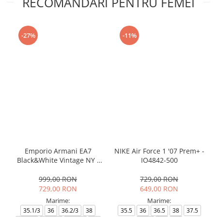
RECOMANDARI PENTRU FEMEI
-27%
-11%
Emporio Armani EA7
NIKE Air Force 1 '07 Prem+ -
Black&White Vintage NY -
IO4842-500
AF18609-7X000541-MZ926
999,00 RON
729,00 RON
729,00 RON
649,00 RON
Marime:
Marime:
35.1/3
36
36.2/3
38
35.5
36
36.5
38
37.5