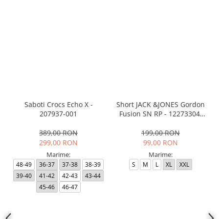
Saboti Crocs Echo X -
Short JACK &JONES Gordon
207937-001
Fusion SN RP - 12273304-
Black RP
389,00 RON
199,00 RON
299,00 RON
99,00 RON
Marime:
Marime:
48-49
36-37
37-38
38-39
S
M
L
XL
XXL
39-40
41-42
42-43
43-44
45-46
46-47