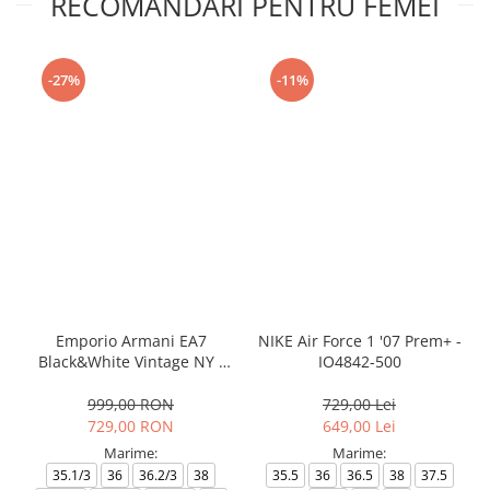
RECOMANDARI PENTRU FEMEI
-27%
-11%
Emporio Armani EA7
NIKE Air Force 1 '07 Prem+ -
Black&White Vintage NY -
IO4842-500
AF18609-7X000541-MZ926
999,00 RON
729,00 Lei
729,00 RON
649,00 Lei
Marime:
Marime:
35.1/3
36
36.2/3
38
35.5
36
36.5
38
37.5