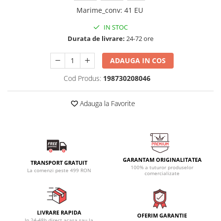
Marime_conv
:
41 EU
IN STOC
Durata de livrare:
24-72 ore
ADAUGA IN COS
Cod Produs:
198730208046
Adauga la Favorite
GARANTAM ORIGINALITATEA
TRANSPORT GRATUIT
100% a tuturor produselor
La comenzi peste 499 RON
comercializate
LIVRARE RAPIDA
OFERIM GARANTIE
In 24-48h direct acasa sau la