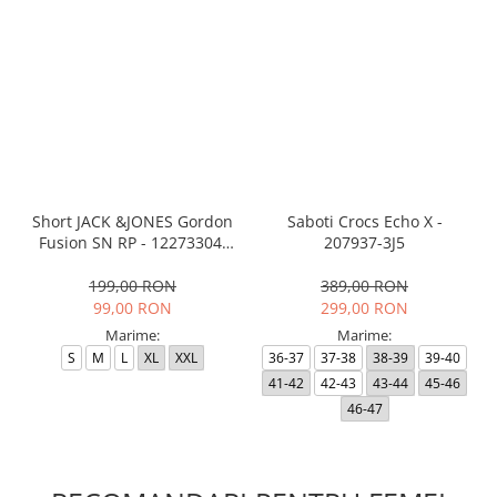
Short JACK &JONES Gordon
Saboti Crocs Echo X -
Fusion SN RP - 12273304-
207937-3J5
Black RP
199,00 RON
389,00 RON
99,00 RON
299,00 RON
Marime:
Marime:
S
M
L
XL
XXL
36-37
37-38
38-39
39-40
41-42
42-43
43-44
45-46
46-47