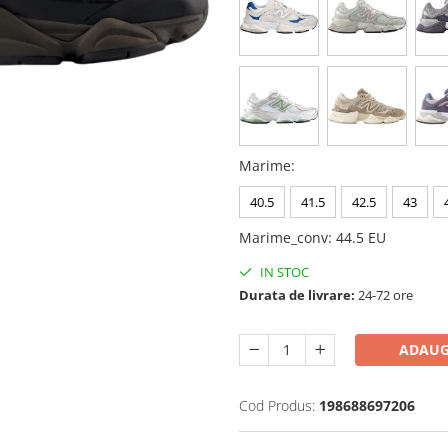
Marime
:
40.5
41.5
42.5
43
Marime_conv
:
44.5 EU
IN STOC
Durata de livrare:
24-72 ore
ADAUG
Cod Produs:
198688697206