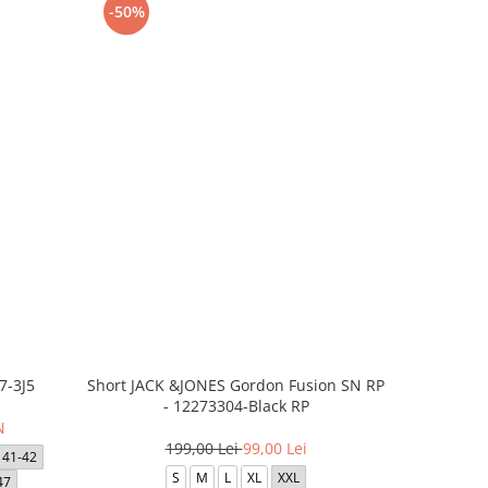
-50%
-50%
7-3J5
Short JACK &JONES Gordon Fusion SN RP
Short JACK
- 12273304-Black RP
- 12
N
199,00 Lei
99,00 Lei
1
41-42
S
M
L
XL
XXL
47