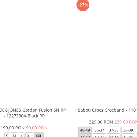
-27%
ACK &JONES Gordon Fusion SN RP
Saboti Crocs Crocband - 110
- 12273304-Black RP
329,00 RON
239,00 RO
199,00 RON
99,00 RON
48-49
36-37
37-38
38-39
S
M
L
XL
XXL