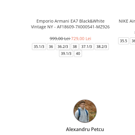
Emporio Armani EA7 Black&White
NIKE Ai
Vintage NY - AF18609-7X000541-MZ926
999,00 Lei
729,00 Lei
35.5
3
35.1/3
36
36.2/3
38
37.1/3
38.2/3
39.1/3
40
Alexandru Petcu