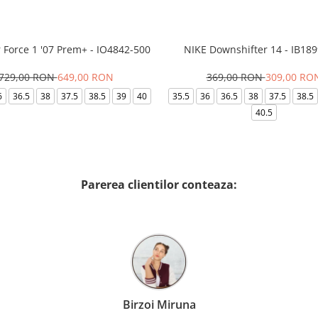
r Force 1 '07 Prem+ - IO4842-500
NIKE Downshifter 14 - IB18
729,00 RON
649,00 RON
369,00 RON
309,00 RO
6
36.5
38
37.5
38.5
39
40
35.5
36
36.5
38
37.5
38.5
40.5
Parerea clientilor conteaza:
Birzoi Miruna