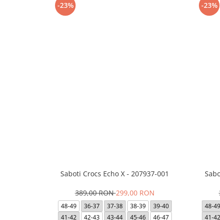
-23%
-23%
Saboti Crocs Echo X - 207937-001
Sabo
389,00 RON
299,00 RON
48-49
36-37
37-38
38-39
39-40
48-4
41-42
42-43
43-44
45-46
46-47
41-4