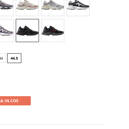
44
44.5
A IN COS