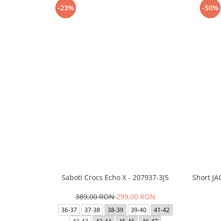
-23%
-50%
Saboti Crocs Echo X - 207937-3J5
Short J
389,00 RON
299,00 RON
36-37
37-38
38-39
39-40
41-42