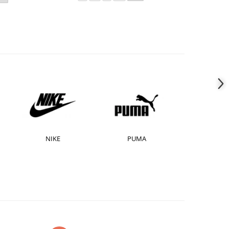
NIKE
PUMA
Skeche