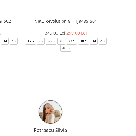
99-502
NIKE Revolution 8 - HJ8485-501
Saboti 
N
349,00 Lei
299,00 Lei
32
39
40
35.5
36
36.5
38
37.5
38.5
39
40
36-
40.5
Patrascu Silvia