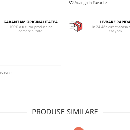
Adauga la Favorite
GARANTAM ORIGINALITATEA
LIVRARE RAPID
100% a tuturor produselor
In 24-48h direct acasa 
comercializate
easybox
90606TO
PRODUSE SIMILARE