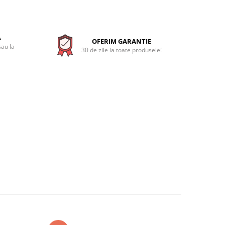
A
OFERIM GARANTIE
sau la
30 de zile la toate produsele!