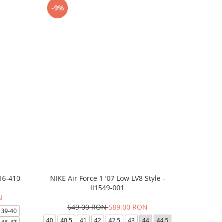
-9%
-27%
16-410
NIKE Air Force 1 '07 Low LV8 Style -
Saboti Cr
II1549-001
N
649,00 RON
589,00 RON
32
39-40
40
40.5
41
42
42.5
43
44
44.5
48-49