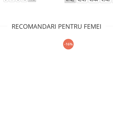
41-42
42-43
43-44
45-46
RECOMANDARI PENTRU FEMEI
-16%