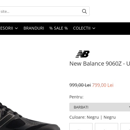
ESORII
BRANDURI
% SALE %
COLECTII
New Balance 9060Z -
999,00 Lei
799,00 Lei
Pentru
:
Culoare
: Negru | Negru