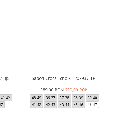
7-3J5
Saboti Crocs Echo X - 207937-1FT
Saboti Cro
N
389,00 RON
299,00 RON
39
41-42
48-49
36-37
37-38
38-39
39-40
36-37
47
41-42
42-43
43-44
45-46
46-47