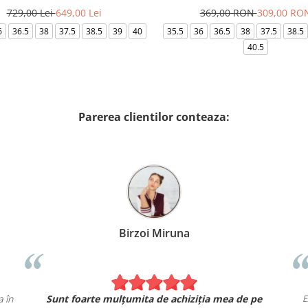
729,00 Lei
649,00 Lei
369,00 RON
309,00 RO
6
36.5
38
37.5
38.5
39
40
35.5
36
36.5
38
37.5
38.5
40.5
Parerea clientilor conteaza:
Birzoi Miruna
ca în
Sunt foarte mulțumita de achiziția mea de pe