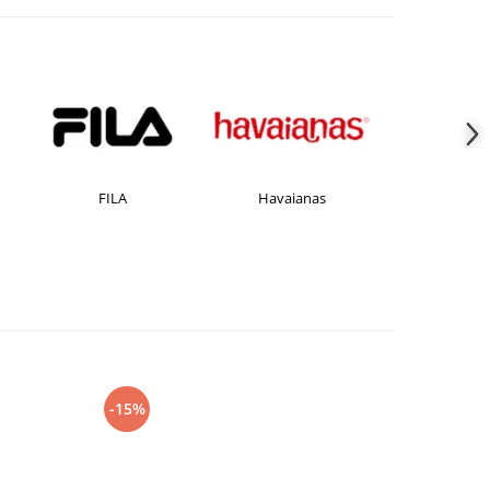
FILA
Havaianas
JACK &JONE
-15%