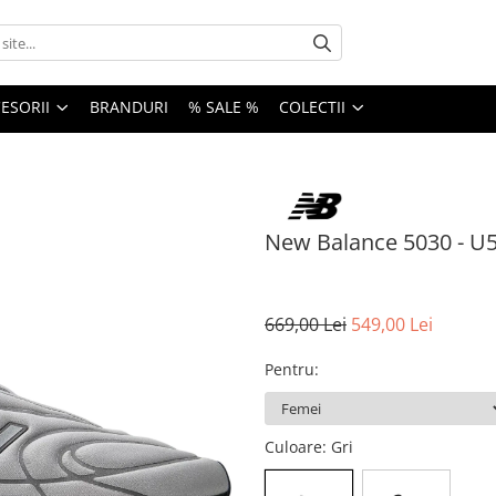
ESORII
BRANDURI
% SALE %
COLECTII
New Balance 5030 - U
669,00 Lei
549,00 Lei
Pentru
:
Culoare
: Gri