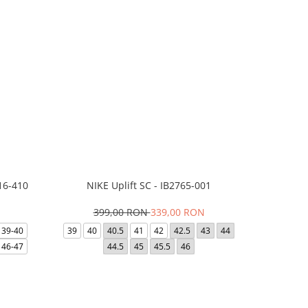
16-410
NIKE Uplift SC - IB2765-001
Papuci Jor
399,00 RON
339,00 RON
169,
39-40
39
40
40.5
41
42
42.5
43
44
49.5
40
46-47
44.5
45
45.5
46