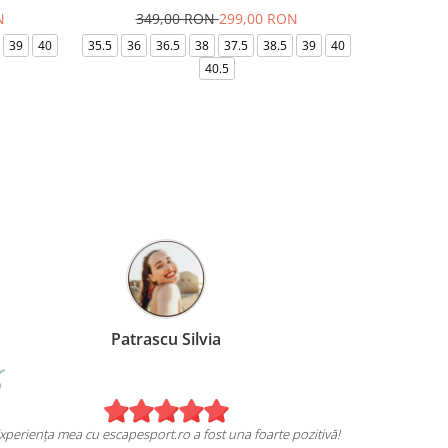
N
349,00 RON
299,00 RON
32
39
40
35.5
36
36.5
38
37.5
38.5
39
40
36-
40.5
Patrascu Silvia
Experiența mea cu escapesport.ro a fost una foarte pozitivă!