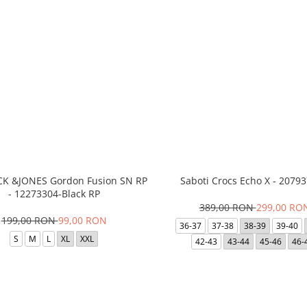
ACK &JONES Gordon Fusion SN RP
Saboti Crocs Echo X - 20793
- 12273304-Black RP
389,00 RON
299,00 RO
199,00 RON
99,00 RON
36-37
37-38
38-39
39-40
S
M
L
XL
XXL
42-43
43-44
45-46
46-