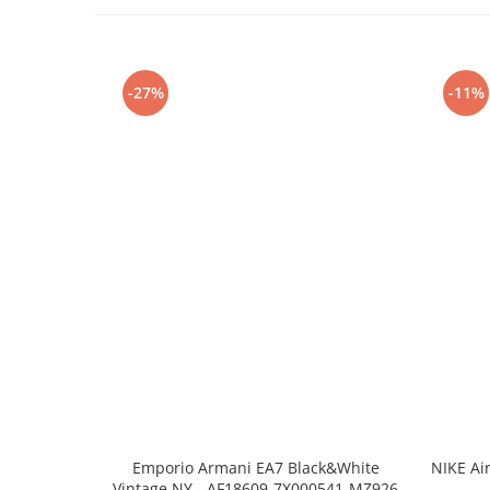
-27%
-11%
Emporio Armani EA7 Black&White
NIKE Ai
Vintage NY - AF18609-7X000541-MZ926