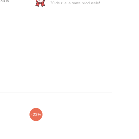
sau la
30 de zile la toate produsele!
-23%
-23%