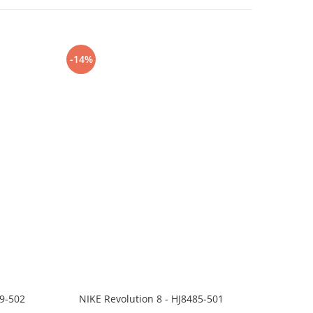
-14%
-24%
99-502
NIKE Revolution 8 - HJ8485-501
Saboti 