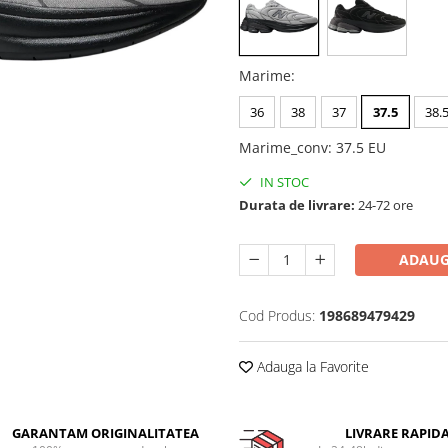
Marime
:
36
38
37
37.5
38.
Marime_conv
:
37.5 EU
IN STOC
Durata de livrare:
24-72 ore
ADAUG
Cod Produs:
198689479429
Adauga la Favorite
GARANTAM ORIGINALITATEA
LIVRARE RAPID