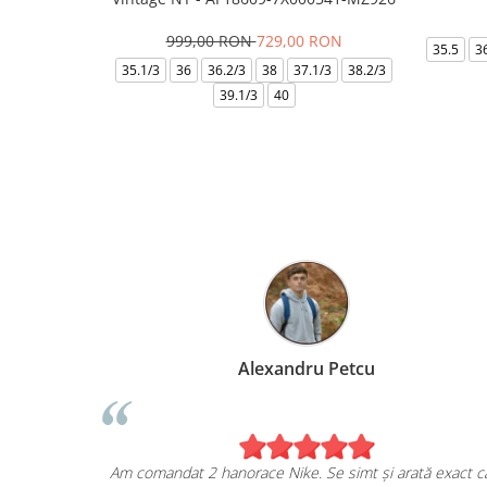
999,00 RON
729,00 RON
35.5
3
35.1/3
36
36.2/3
38
37.1/3
38.2/3
39.1/3
40
Alexandru Petcu
 mea de pe
Am comandat 2 hanorace Nike. Se simt și arată exact 