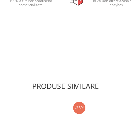
100% a tuturor produselor
In 24-48h direct acasa 
comercializate
easybox
PRODUSE SIMILARE
-23%