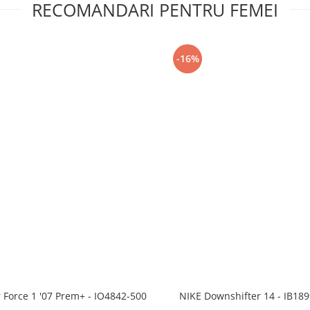
RECOMANDARI PENTRU FEMEI
-16%
r Force 1 '07 Prem+ - IO4842-500
NIKE Downshifter 14 - IB18