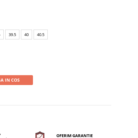
5
39.5
40
40.5
A IN COS
A
OFERIM GARANTIE