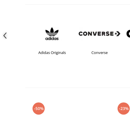
das
Adidas Originals
Converse
-50%
-23%