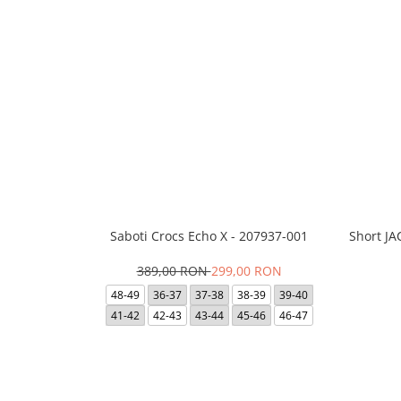
Saboti Crocs Echo X - 207937-001
Short J
389,00 RON
299,00 RON
48-49
36-37
37-38
38-39
39-40
41-42
42-43
43-44
45-46
46-47