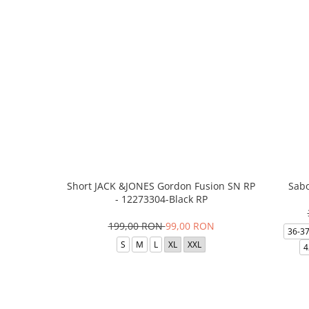
Short JACK &JONES Gordon Fusion SN RP
Sabo
- 12273304-Black RP
199,00 RON
99,00 RON
36-3
S
M
L
XL
XXL
4