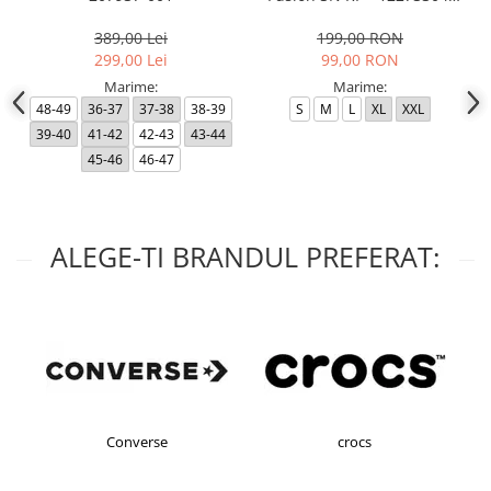
Black RP
389,00 Lei
199,00 RON
299,00 Lei
99,00 RON
Marime:
Marime:
48-49
36-37
37-38
38-39
S
M
L
XL
XXL
39-40
41-42
42-43
43-44
45-46
46-47
ALEGE-TI BRANDUL PREFERAT:
Converse
crocs