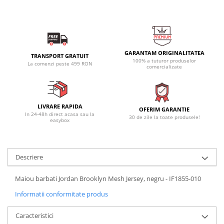
GARANTAM ORIGINALITATEA
TRANSPORT GRATUIT
100% a tuturor produselor
La comenzi peste 499 RON
comercializate
LIVRARE RAPIDA
OFERIM GARANTIE
In 24-48h direct acasa sau la
30 de zile la toate produsele!
easybox
Descriere
Maiou barbati Jordan Brooklyn Mesh Jersey, negru - IF1855-010
Informatii conformitate produs
Caracteristici