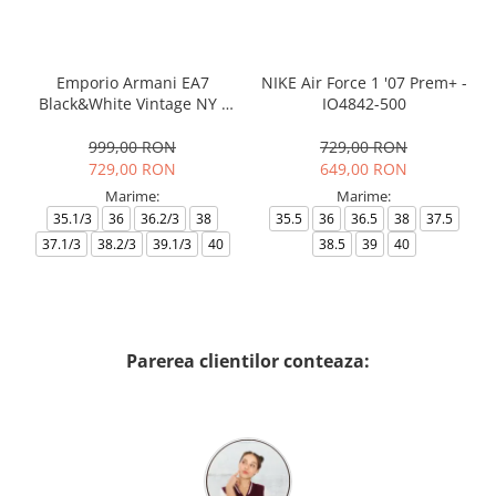
Emporio Armani EA7
NIKE Air Force 1 '07 Prem+ -
Black&White Vintage NY -
IO4842-500
AF18609-7X000541-MZ926
999,00 RON
729,00 RON
729,00 RON
649,00 RON
Marime:
Marime:
35.1/3
36
36.2/3
38
35.5
36
36.5
38
37.5
37.1/3
38.2/3
39.1/3
40
38.5
39
40
Parerea clientilor conteaza: