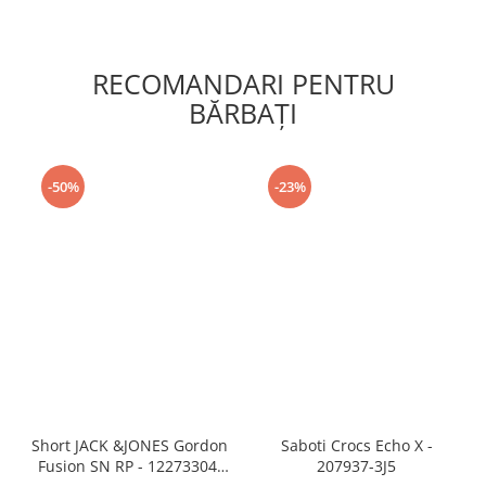
RECOMANDARI PENTRU
BĂRBAŢI
-50%
-23%
Short JACK &JONES Gordon
Saboti Crocs Echo X -
Fusion SN RP - 12273304-
207937-3J5