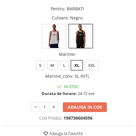
Pentru
:
BARBATI
Culoare
: Negru
Marime
:
S
M
L
XL
XXL
Marime_conv
:
XL INTL
IN STOC
Durata de livrare:
24-72 ore
ADAUGA IN COS
Cod Produs:
198730604596
Adauga la Favorite