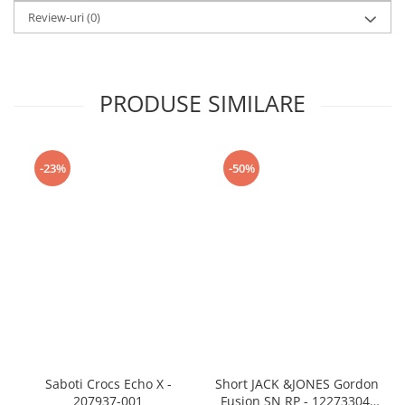
Review-uri
(0)
PRODUSE SIMILARE
-23%
-50%
Saboti Crocs Echo X -
Short JACK &JONES Gordon
207937-001
Fusion SN RP - 12273304-