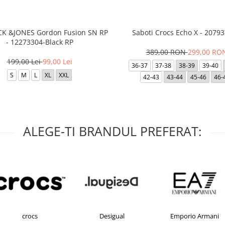
ACK &JONES Gordon Fusion SN RP
Saboti Crocs Echo X - 20793
- 12273304-Black RP
389,00 RON
299,00 RO
199,00 Lei
99,00 Lei
36-37
37-38
38-39
39-40
S
M
L
XL
XXL
42-43
43-44
45-46
46-
ALEGE-TI BRANDUL PREFERAT:
crocs
Desigual
Emporio Armani