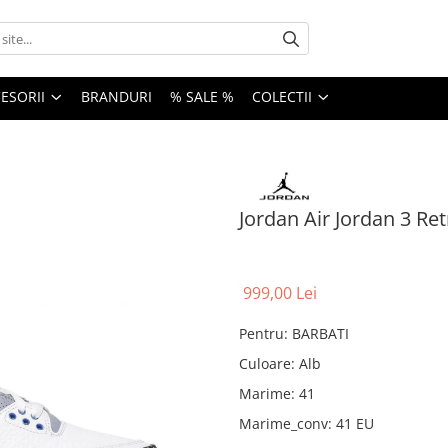
ESORII
BRANDURI
% SALE %
COLECTII
Jordan Air Jordan 3 Re
999,00 Lei
Pentru
:
BARBATI
Culoare
:
Alb
Marime
:
41
Marime_conv
:
41 EU