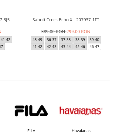
7-3J5
Saboti Crocs Echo X - 207937-1FT
Saboti Cro
N
389,00 RON
299,00 RON
39
41-42
48-49
36-37
37-38
38-39
39-40
36-37
47
41-42
42-43
43-44
45-46
46-47
FILA
Havaianas
JACK &JON