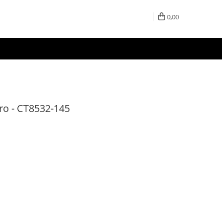
0,00
tro - CT8532-145