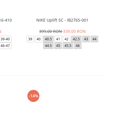
16-410
NIKE Uplift SC - IB2765-001
Papuci Jor
N
399,00 RON
339,00 RON
169,
39-40
39
40
40.5
41
42
42.5
43
44
49.5
40
46-47
44.5
45
45.5
46
-14%
-24%