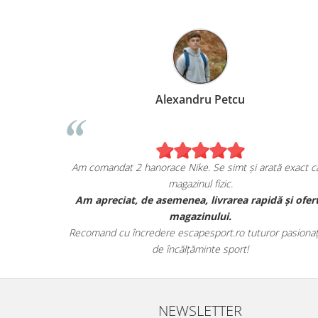
Alexandru Petcu
mea de pe
Am comandat 2 hanorace Nike. Se simt și arată exact 
magazinul fizic.
 și sunt cu
Am apreciat, de asemenea, livrarea rapidă și ofe
or.
magazinului.
oate detaliile
Recomand cu încredere escapesport.ro tuturor pasiona
de încălțăminte sport!
NEWSLETTER