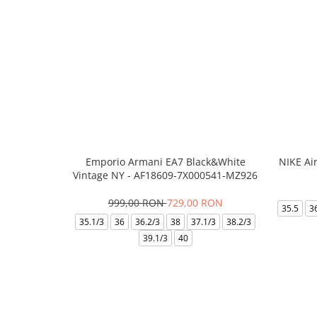
Emporio Armani EA7 Black&White
NIKE Ai
Vintage NY - AF18609-7X000541-MZ926
999,00 RON
729,00 RON
35.5
3
35.1/3
36
36.2/3
38
37.1/3
38.2/3
39.1/3
40