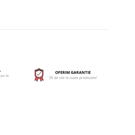
A
OFERIM GARANTIE
sau la
30 de zile la toate produsele!