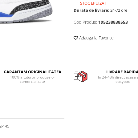
STOC EPUIZAT
Durata de livrare:
24-72 ore
Cod Produs:
195238838553
Adauga la Favorite
GARANTAM ORIGINALITATEA
LIVRARE RAPID
100% a tuturor produselor
In 24-48h direct acasa 
comercializate
easybox
32-145