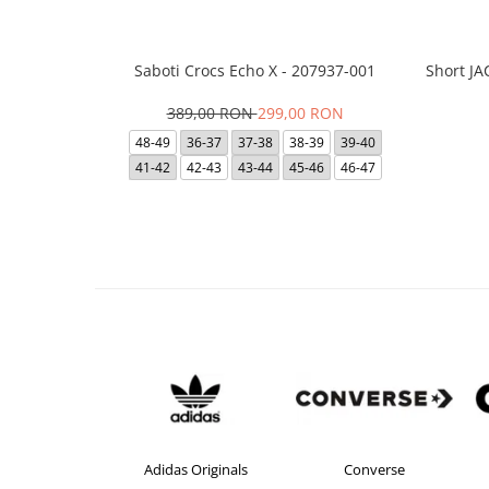
Saboti Crocs Echo X - 207937-001
Short J
389,00 RON
299,00 RON
48-49
36-37
37-38
38-39
39-40
41-42
42-43
43-44
45-46
46-47
idas
Adidas Originals
Converse