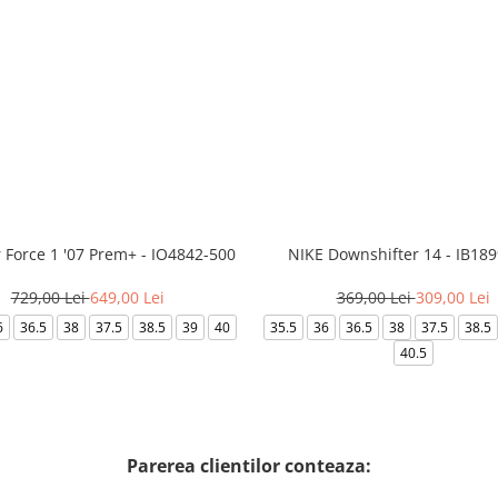
r Force 1 '07 Prem+ - IO4842-500
NIKE Downshifter 14 - IB18
729,00 Lei
649,00 Lei
369,00 Lei
309,00 Lei
6
36.5
38
37.5
38.5
39
40
35.5
36
36.5
38
37.5
38.5
40.5
Parerea clientilor conteaza: