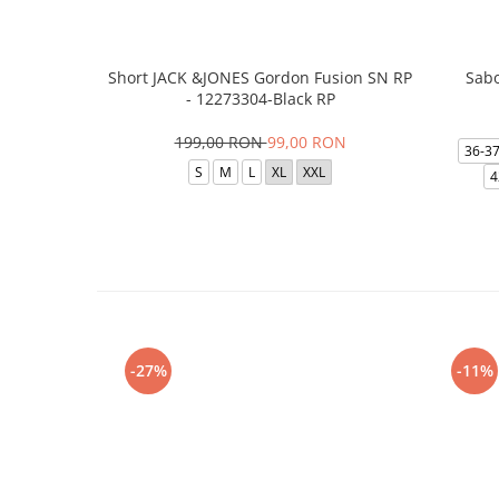
Short JACK &JONES Gordon Fusion SN RP
Sabo
- 12273304-Black RP
199,00 RON
99,00 RON
36-3
S
M
L
XL
XXL
4
-27%
-11%