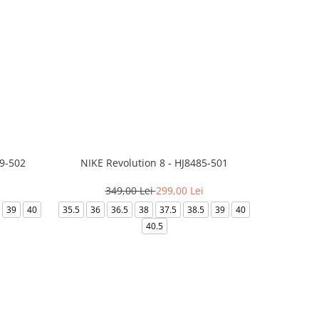
99-502
NIKE Revolution 8 - HJ8485-501
Saboti 
349,00 Lei
299,00 Lei
32
39
40
35.5
36
36.5
38
37.5
38.5
39
40
36-
40.5