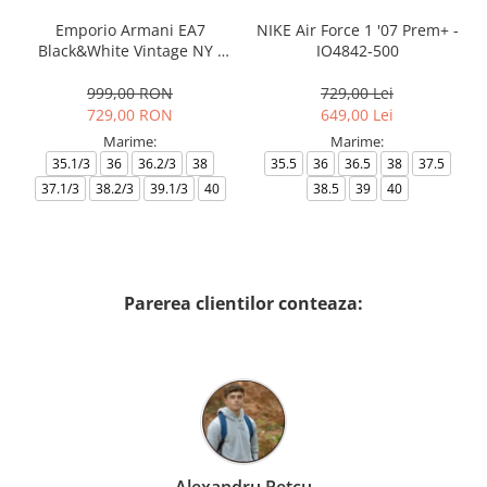
Emporio Armani EA7
NIKE Air Force 1 '07 Prem+ -
Black&White Vintage NY -
IO4842-500
AF18609-7X000541-MZ926
999,00 RON
729,00 Lei
729,00 RON
649,00 Lei
Marime:
Marime:
35.1/3
36
36.2/3
38
35.5
36
36.5
38
37.5
37.1/3
38.2/3
39.1/3
40
38.5
39
40
Parerea clientilor conteaza: