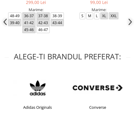
299,00 Lei
99,00 Lei
Marime:
Marime:
48-49
36-37
37-38
38-39
S
M
L
XL
XXL
39-40
41-42
42-43
43-44
45-46
46-47
ALEGE-TI BRANDUL PREFERAT:
Adidas Originals
Converse