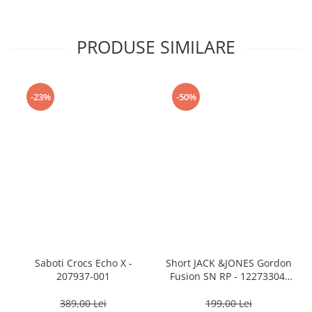
PRODUSE SIMILARE
-23%
-50%
Saboti Crocs Echo X -
Short JACK &JONES Gordon
207937-001
Fusion SN RP - 12273304-
Black RP
389,00 Lei
199,00 Lei