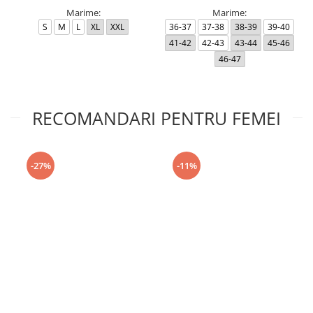
Marime:
Marime:
S
M
L
XL
XXL
36-37
37-38
38-39
39-40
41-42
42-43
43-44
45-46
46-47
RECOMANDARI PENTRU FEMEI
-27%
-11%