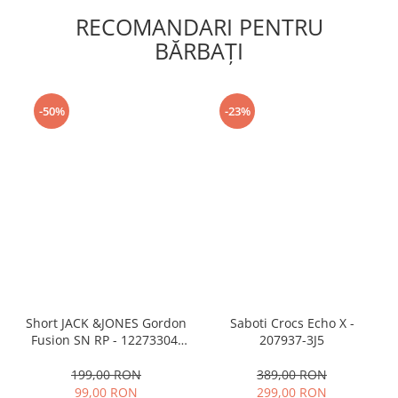
RECOMANDARI PENTRU
BĂRBAŢI
-50%
-23%
Short JACK &JONES Gordon
Saboti Crocs Echo X -
Fusion SN RP - 12273304-
207937-3J5
Black RP
199,00 RON
389,00 RON
99,00 RON
299,00 RON