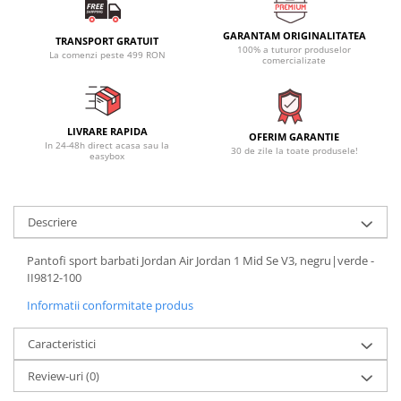
GARANTAM ORIGINALITATEA
TRANSPORT GRATUIT
100% a tuturor produselor
La comenzi peste 499 RON
comercializate
LIVRARE RAPIDA
OFERIM GARANTIE
In 24-48h direct acasa sau la
30 de zile la toate produsele!
easybox
Descriere
Pantofi sport barbati Jordan Air Jordan 1 Mid Se V3, negru|verde -
II9812-100
Informatii conformitate produs
Caracteristici
Review-uri
(0)