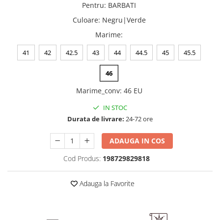
Pentru
:
BARBATI
Culoare
:
Negru|Verde
Marime
:
41
42
42.5
43
44
44.5
45
45.5
46
Marime_conv
:
46 EU
IN STOC
Durata de livrare:
24-72 ore
ADAUGA IN COS
Cod Produs:
198729829818
Adauga la Favorite