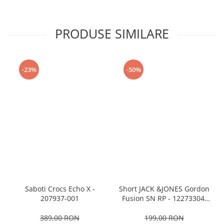
PRODUSE SIMILARE
-23%
-50%
Saboti Crocs Echo X -
Short JACK &JONES Gordon
207937-001
Fusion SN RP - 12273304-
Black RP
389,00 RON
199,00 RON