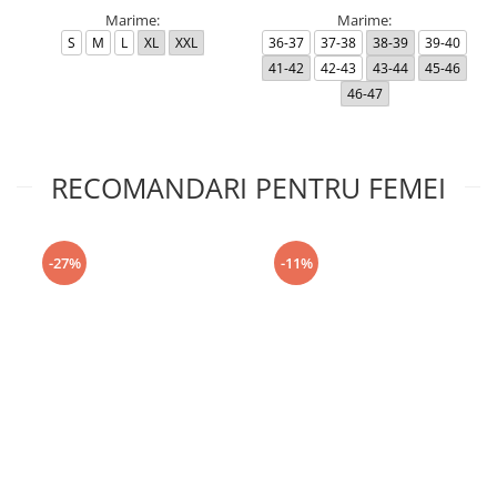
Marime:
Marime:
S
M
L
XL
XXL
36-37
37-38
38-39
39-40
41-42
42-43
43-44
45-46
46-47
RECOMANDARI PENTRU FEMEI
-27%
-11%