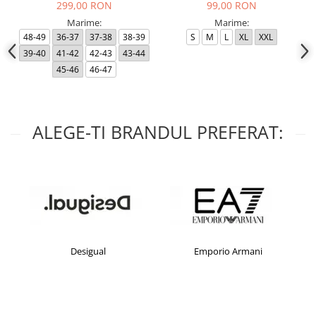
299,00 RON
99,00 RON
Marime:
Marime:
48-49
36-37
37-38
38-39
S
M
L
XL
XXL
39-40
41-42
42-43
43-44
45-46
46-47
ALEGE-TI BRANDUL PREFERAT:
Desigual
Emporio Armani