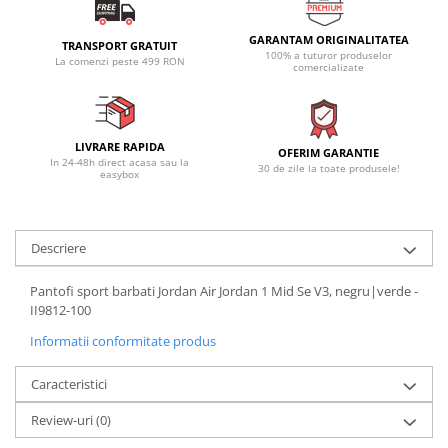
GARANTAM ORIGINALITATEA
TRANSPORT GRATUIT
100% a tuturor produselor
La comenzi peste 499 RON
comercializate
LIVRARE RAPIDA
OFERIM GARANTIE
In 24-48h direct acasa sau la
30 de zile la toate produsele!
easybox
Descriere
Pantofi sport barbati Jordan Air Jordan 1 Mid Se V3, negru|verde -
II9812-100
Informatii conformitate produs
Caracteristici
Review-uri
(0)