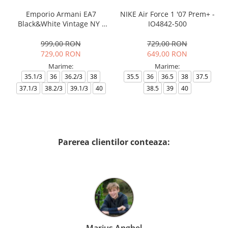
Emporio Armani EA7
NIKE Air Force 1 '07 Prem+ -
Black&White Vintage NY -
IO4842-500
AF18609-7X000541-MZ926
999,00 RON
729,00 RON
729,00 RON
649,00 RON
Marime:
Marime:
35.1/3
36
36.2/3
38
35.5
36
36.5
38
37.5
37.1/3
38.2/3
39.1/3
40
38.5
39
40
Parerea clientilor conteaza: