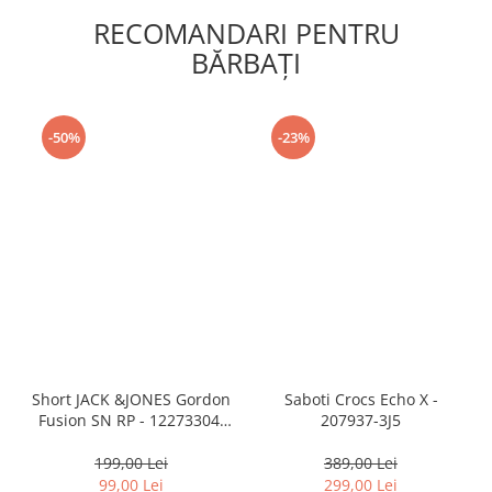
RECOMANDARI PENTRU
BĂRBAŢI
-50%
-23%
Short JACK &JONES Gordon
Saboti Crocs Echo X -
Fusion SN RP - 12273304-
207937-3J5
Black RP
199,00 Lei
389,00 Lei
99,00 Lei
299,00 Lei