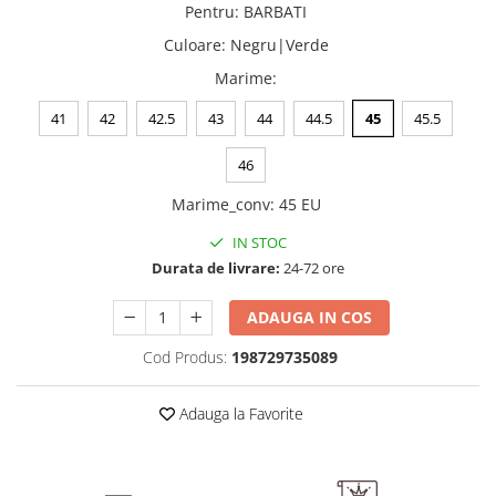
Pentru
:
BARBATI
Culoare
:
Negru|Verde
Marime
:
41
42
42.5
43
44
44.5
45
45.5
46
Marime_conv
:
45 EU
IN STOC
Durata de livrare:
24-72 ore
ADAUGA IN COS
Cod Produs:
198729735089
Adauga la Favorite