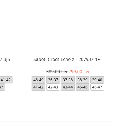
7-3J5
Saboti Crocs Echo X - 207937-1FT
Short JACK
- 12
389,00 Lei
299,00 Lei
41-42
48-49
36-37
37-38
38-39
39-40
47
41-42
42-43
43-44
45-46
46-47