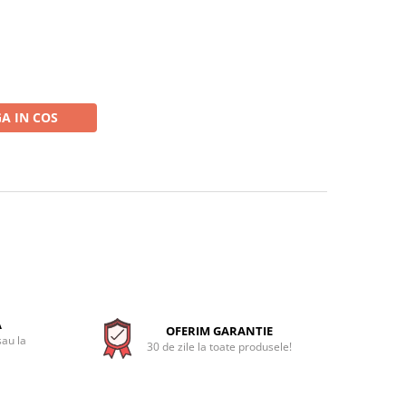
A IN COS
A
OFERIM GARANTIE
sau la
30 de zile la toate produsele!