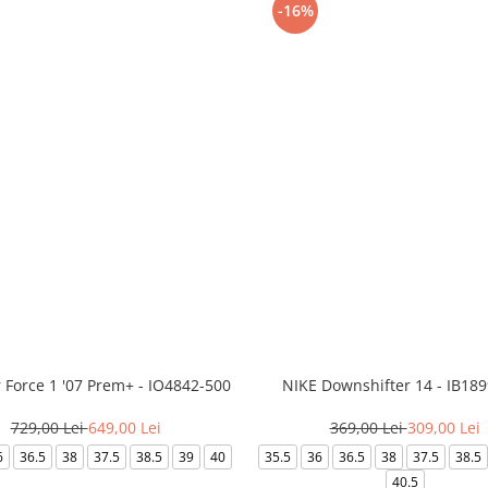
-16%
r Force 1 '07 Prem+ - IO4842-500
NIKE Downshifter 14 - IB18
729,00 Lei
649,00 Lei
369,00 Lei
309,00 Lei
6
36.5
38
37.5
38.5
39
40
35.5
36
36.5
38
37.5
38.5
40.5