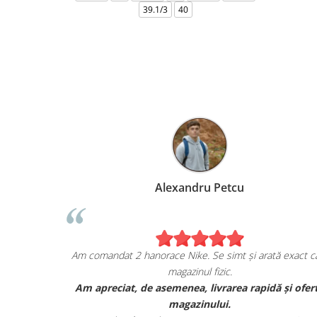
39.1/3
40
Marius Anghel
t extrem de bucuros de achiziția mea de pe
Am comandat 2 ha
escapesport.ro!
omandat un pair de sneakers JORDAN, și sunt cu
Am apreciat, 
adevărat impresionat de calitatea lor.