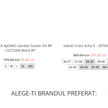
ACK &JONES Gordon Fusion SN RP
Saboti Crocs Echo X - 20793
- 12273304-Black RP
389,00 Lei
299,00 Lei
199,00 Lei
99,00 Lei
36-37
37-38
38-39
39-40
S
M
L
XL
XXL
42-43
43-44
45-46
46-
ALEGE-TI BRANDUL PREFERAT: