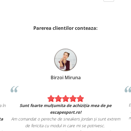
Parerea clientilor conteaza:
Alexandru Petcu
Bir
norace Nike. Se simt și arată exact ca în
Sunt foarte mulțum
magazinul fizic.
esca
de asemenea, livrarea rapidă și oferta
Am comandat o pereche de
magazinului.
de fericita cu mod