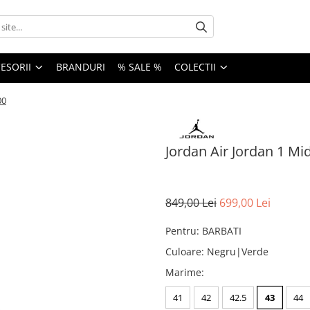
ESORII
BRANDURI
% SALE %
COLECTII
00
Jordan Air Jordan 1 Mid
849,00 Lei
699,00 Lei
Pentru
:
BARBATI
Culoare
:
Negru|Verde
Marime
:
41
42
42.5
43
44