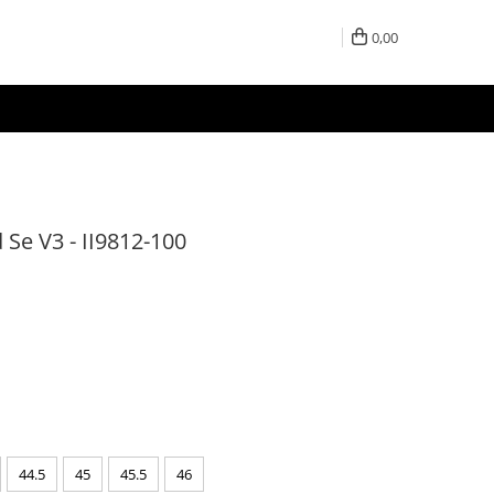
0,00
 Se V3 - II9812-100
44.5
45
45.5
46