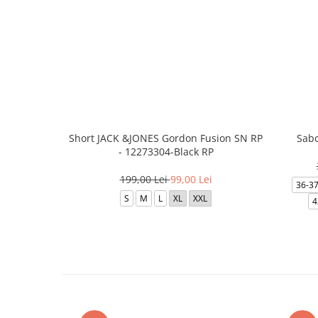
Short JACK &JONES Gordon Fusion SN RP
Sabo
- 12273304-Black RP
199,00 Lei
99,00 Lei
36-3
S
M
L
XL
XXL
4