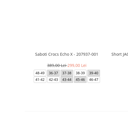
Saboti Crocs Echo X - 207937-001
Short J
389,00 Lei
299,00 Lei
48-49
36-37
37-38
38-39
39-40
41-42
42-43
43-44
45-46
46-47