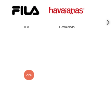
Havaianas
JACK &JONES
-9%