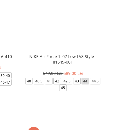
16-410
NIKE Air Force 1 '07 Low LV8 Style -
Papuci Jor
II1549-001
N
649,00 Lei
589,00 Lei
169
39-40
40
40.5
41
42
42.5
43
44
44.5
49.5
40
46-47
45