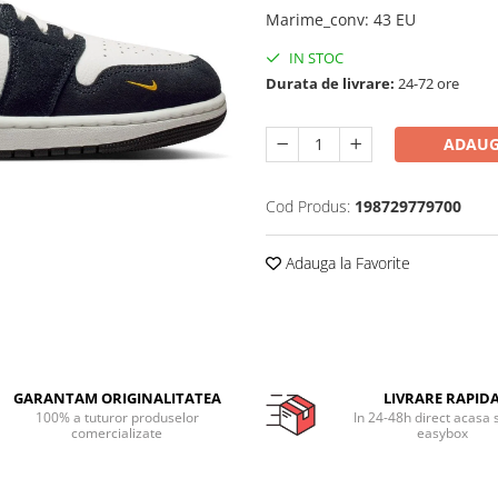
Marime_conv
:
43 EU
IN STOC
Durata de livrare:
24-72 ore
ADAUG
Cod Produs:
198729779700
Adauga la Favorite
GARANTAM ORIGINALITATEA
LIVRARE RAPID
100% a tuturor produselor
In 24-48h direct acasa 
comercializate
easybox