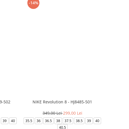
-14%
-24%
99-502
NIKE Revolution 8 - HJ8485-501
Saboti 
349,00 Lei
299,00 Lei
3
39
40
35.5
36
36.5
38
37.5
38.5
39
40
36-
40.5