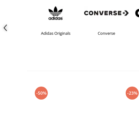
Adidas Originals
Converse
crocs
-50%
-23%