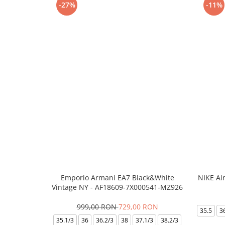
-27%
-11%
Emporio Armani EA7 Black&White
NIKE Ai
Vintage NY - AF18609-7X000541-MZ926
999,00 RON
729,00 RON
35.5
3
35.1/3
36
36.2/3
38
37.1/3
38.2/3