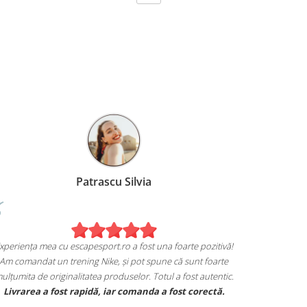
zoi Miruna
Patrascu Sil
Experiența mea cu escapesport.ro a f
ita de achiziția mea de pe
Am comandat un trening Nike, și p
pesport.ro!
mulțumita de originalitatea produselo
 sneakers Jordan și sunt extrem
Livrarea a fost rapidă, iar com
ul in care mi se potrivesc.