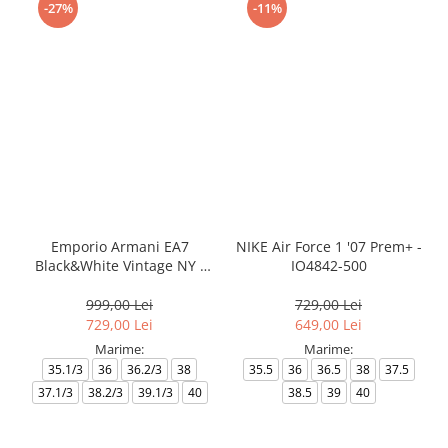
-27%
-11%
Emporio Armani EA7
NIKE Air Force 1 '07 Prem+ -
Black&White Vintage NY -
IO4842-500
AF18609-7X000541-MZ926
999,00 Lei
729,00 Lei
729,00 Lei
649,00 Lei
Marime:
Marime:
35.1/3
36
36.2/3
38
35.5
36
36.5
38
37.5
37.1/3
38.2/3
39.1/3
40
38.5
39
40