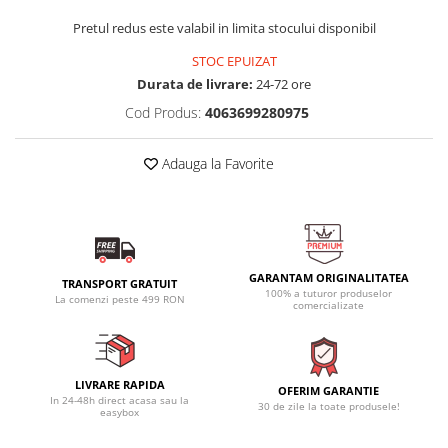
Pretul redus este valabil in limita stocului disponibil
STOC EPUIZAT
Durata de livrare:
24-72 ore
Cod Produs:
4063699280975
Adauga la Favorite
GARANTAM ORIGINALITATEA
TRANSPORT GRATUIT
100% a tuturor produselor
La comenzi peste 499 RON
comercializate
LIVRARE RAPIDA
OFERIM GARANTIE
In 24-48h direct acasa sau la
30 de zile la toate produsele!
easybox