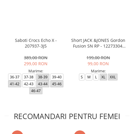
Saboti Crocs Echo X -
Short JACK &JONES Gordon
207937-3J5
Fusion SN RP - 12273304-
Black RP
389,00 RON
199,00 RON
299,00 RON
99,00 RON
Marime:
Marime:
36-37
37-38
38-39
39-40
S
M
L
XL
XXL
41-42
42-43
43-44
45-46
46-47
RECOMANDARI PENTRU FEMEI