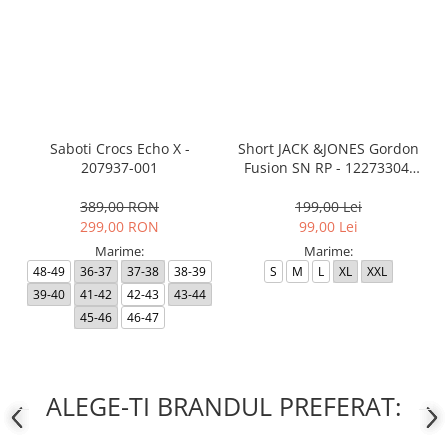
Saboti Crocs Echo X -
Short JACK &JONES Gordon
207937-001
Fusion SN RP - 12273304-
Black RP
389,00 RON
199,00 Lei
299,00 RON
99,00 Lei
Marime:
Marime:
48-49
36-37
37-38
38-39
S
M
L
XL
XXL
39-40
41-42
42-43
43-44
45-46
46-47
ALEGE-TI BRANDUL PREFERAT: