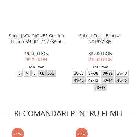
Short JACK &JONES Gordon
Saboti Crocs Echo X -
Fusion SN RP - 12273304-
207937-3J5
Black RP
199,00 RON
389,00 RON
99,00 RON
299,00 RON
Marime:
Marime:
S
M
L
XL
XXL
36-37
37-38
38-39
39-40
41-42
42-43
43-44
45-46
46-47
RECOMANDARI PENTRU FEMEI
-27%
-11%