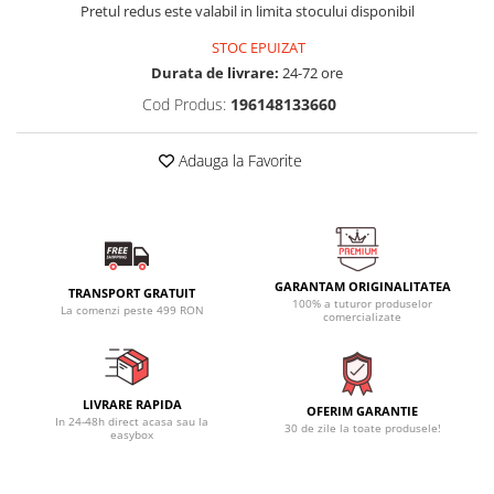
Pretul redus este valabil in limita stocului disponibil
STOC EPUIZAT
Durata de livrare:
24-72 ore
Cod Produs:
196148133660
Adauga la Favorite
GARANTAM ORIGINALITATEA
TRANSPORT GRATUIT
100% a tuturor produselor
La comenzi peste 499 RON
comercializate
LIVRARE RAPIDA
OFERIM GARANTIE
In 24-48h direct acasa sau la
30 de zile la toate produsele!
easybox