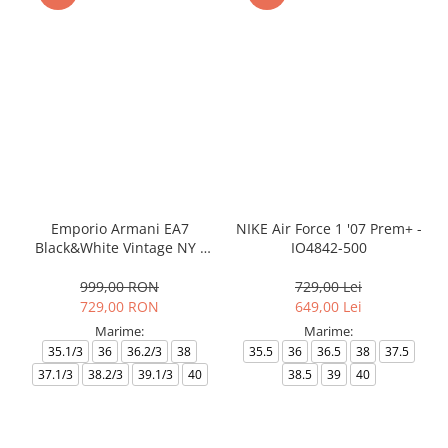
Emporio Armani EA7
NIKE Air Force 1 '07 Prem+ -
Black&White Vintage NY -
IO4842-500
AF18609-7X000541-MZ926
999,00 RON
729,00 Lei
729,00 RON
649,00 Lei
Marime:
Marime:
35.1/3
36
36.2/3
38
35.5
36
36.5
38
37.5
37.1/3
38.2/3
39.1/3
40
38.5
39
40