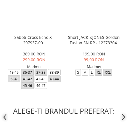
Saboti Crocs Echo X -
Short JACK &JONES Gordon
207937-001
Fusion SN RP - 12273304-
Black RP
389,00 RON
199,00 RON
299,00 RON
99,00 RON
Marime:
Marime:
48-49
36-37
37-38
38-39
S
M
L
XL
XXL
39-40
41-42
42-43
43-44
45-46
46-47
ALEGE-TI BRANDUL PREFERAT: