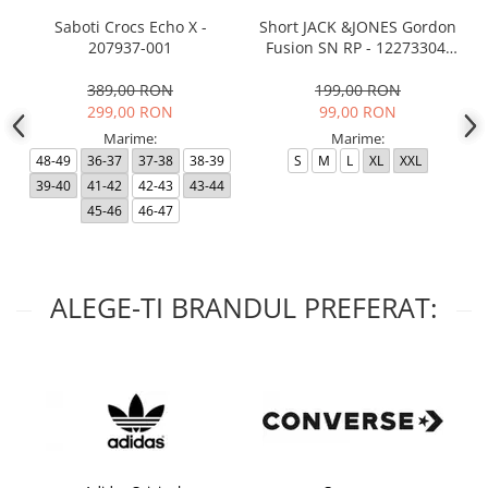
Saboti Crocs Echo X -
Short JACK &JONES Gordon
207937-001
Fusion SN RP - 12273304-
Black RP
389,00 RON
199,00 RON
299,00 RON
99,00 RON
Marime:
Marime:
48-49
36-37
37-38
38-39
S
M
L
XL
XXL
39-40
41-42
42-43
43-44
45-46
46-47
ALEGE-TI BRANDUL PREFERAT: