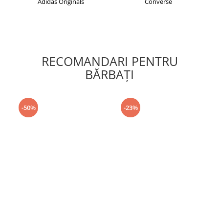
Adidas Originals
Converse
RECOMANDARI PENTRU
BĂRBAŢI
-50%
-23%