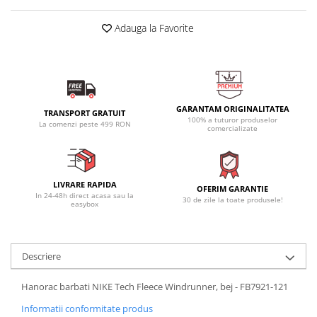
Adauga la Favorite
GARANTAM ORIGINALITATEA
TRANSPORT GRATUIT
100% a tuturor produselor
La comenzi peste 499 RON
comercializate
LIVRARE RAPIDA
OFERIM GARANTIE
In 24-48h direct acasa sau la
30 de zile la toate produsele!
easybox
Descriere
Hanorac barbati NIKE Tech Fleece Windrunner, bej - FB7921-121
Informatii conformitate produs