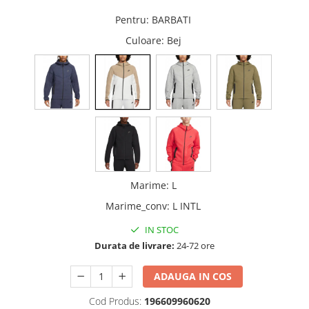
Pentru
:
BARBATI
Culoare
: Bej
Marime
:
L
Marime_conv
:
L INTL
IN STOC
Durata de livrare:
24-72 ore
ADAUGA IN COS
Cod Produs:
196609960620