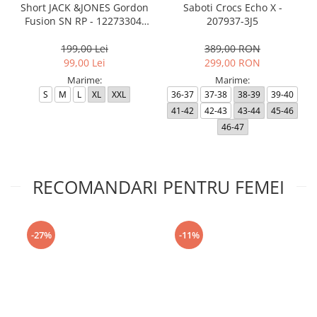
Short JACK &JONES Gordon
Saboti Crocs Echo X -
Fusion SN RP - 12273304-
207937-3J5
Black RP
199,00 Lei
389,00 RON
99,00 Lei
299,00 RON
Marime:
Marime:
S
M
L
XL
XXL
36-37
37-38
38-39
39-40
41-42
42-43
43-44
45-46
46-47
RECOMANDARI PENTRU FEMEI
-27%
-11%