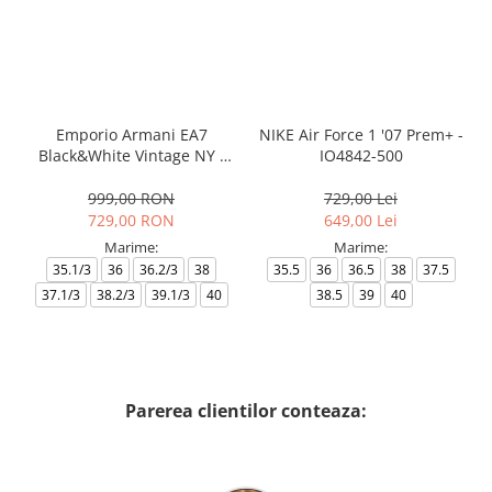
Emporio Armani EA7
NIKE Air Force 1 '07 Prem+ -
Black&White Vintage NY -
IO4842-500
AF18609-7X000541-MZ926
999,00 RON
729,00 Lei
729,00 RON
649,00 Lei
Marime:
Marime:
35.1/3
36
36.2/3
38
35.5
36
36.5
38
37.5
37.1/3
38.2/3
39.1/3
40
38.5
39
40
Parerea clientilor conteaza: