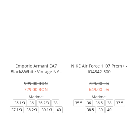
Emporio Armani EA7
NIKE Air Force 1 '07 Prem+ -
Black&White Vintage NY -
IO4842-500
AF18609-7X000541-MZ926
999,00 RON
729,00 Lei
729,00 RON
649,00 Lei
Marime:
Marime:
35.1/3
36
36.2/3
38
35.5
36
36.5
38
37.5
37.1/3
38.2/3
39.1/3
40
38.5
39
40