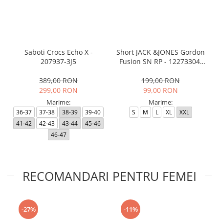
Saboti Crocs Echo X -
Short JACK &JONES Gordon
207937-3J5
Fusion SN RP - 12273304-
Black RP
389,00 RON
199,00 RON
299,00 RON
99,00 RON
Marime:
Marime:
36-37
37-38
38-39
39-40
S
M
L
XL
XXL
41-42
42-43
43-44
45-46
46-47
RECOMANDARI PENTRU FEMEI
-27%
-11%