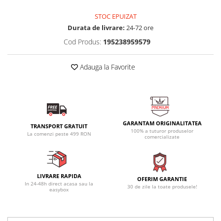
STOC EPUIZAT
Durata de livrare:
24-72 ore
Cod Produs:
195238959579
Adauga la Favorite
GARANTAM ORIGINALITATEA
TRANSPORT GRATUIT
100% a tuturor produselor
La comenzi peste 499 RON
comercializate
LIVRARE RAPIDA
OFERIM GARANTIE
In 24-48h direct acasa sau la
30 de zile la toate produsele!
easybox