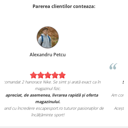
Parerea clientilor conteaza:
Birzoi Miruna
 ca în
Sunt foarte mulțumita de achiziția mea de pe
escapesport.ro!
ferta
Am comandat o pereche de sneakers Jordan și sunt extrem
fericita cu modul in care mi se potrivesc.
ților de
Aceștia au toate caracteristicile specifice mărcii, iar calitat
este excelentă.