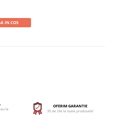
A IN COS
A
OFERIM GARANTIE
sau la
30 de zile la toate produsele!