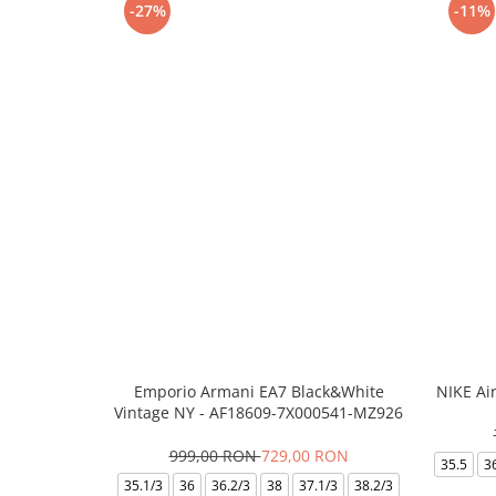
-27%
-11%
Emporio Armani EA7 Black&White
NIKE Ai
Vintage NY - AF18609-7X000541-MZ926
999,00 RON
729,00 RON
35.5
3
35.1/3
36
36.2/3
38
37.1/3
38.2/3