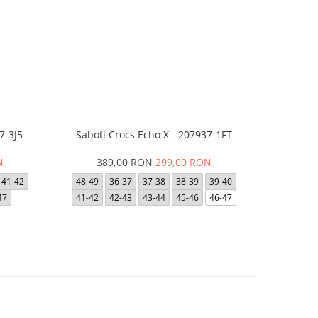
7-3J5
Saboti Crocs Echo X - 207937-1FT
Saboti Cro
N
389,00 RON
299,00 RON
39
41-42
48-49
36-37
37-38
38-39
39-40
36-37
47
41-42
42-43
43-44
45-46
46-47