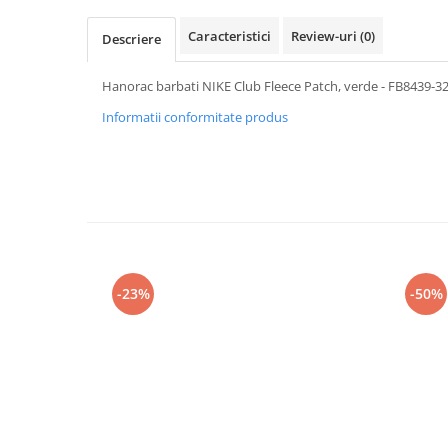
Caracteristici
Review-uri
(0)
Descriere
Hanorac barbati NIKE Club Fleece Patch, verde - FB8439-3
Informatii conformitate produs
-23%
-50%