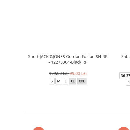
Short JACK &JONES Gordon Fusion SN RP
Sabo
- 12273304-Black RP
199,00 Lei
99,00 Lei
36-3
S
M
L
XL
XXL
4