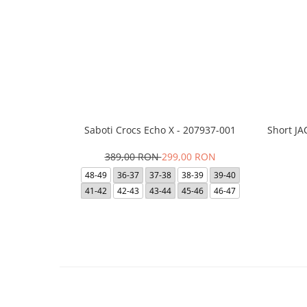
Saboti Crocs Echo X - 207937-001
Short J
389,00 RON
299,00 RON
48-49
36-37
37-38
38-39
39-40
41-42
42-43
43-44
45-46
46-47