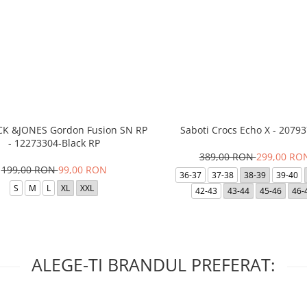
ACK &JONES Gordon Fusion SN RP
Saboti Crocs Echo X - 20793
- 12273304-Black RP
389,00 RON
299,00 RO
199,00 RON
99,00 RON
36-37
37-38
38-39
39-40
S
M
L
XL
XXL
42-43
43-44
45-46
46-
ALEGE-TI BRANDUL PREFERAT: