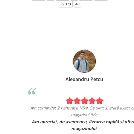
39.1/3
40
Alexandru Petcu
ția mea de pe
Am comandat 2 hanorace Nike. Se simt și arată ex
magazinul fizic.
DAN, și sunt cu
Am apreciat, de asemenea, livrarea rapidă și
tea lor.
magazinului.