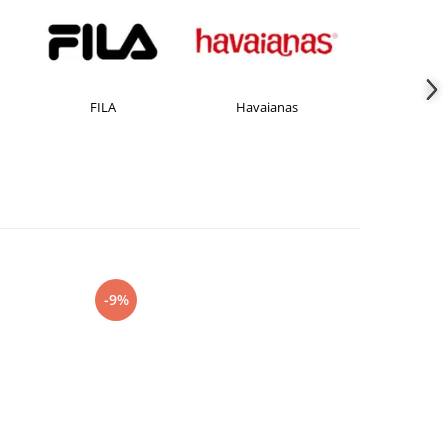
FILA
Havaianas
JACK &JONES
-9%
-15%