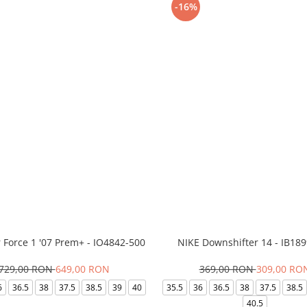
-16%
r Force 1 '07 Prem+ - IO4842-500
NIKE Downshifter 14 - IB18
729,00 RON
649,00 RON
369,00 RON
309,00 RO
6
36.5
38
37.5
38.5
39
40
35.5
36
36.5
38
37.5
38.5
40.5