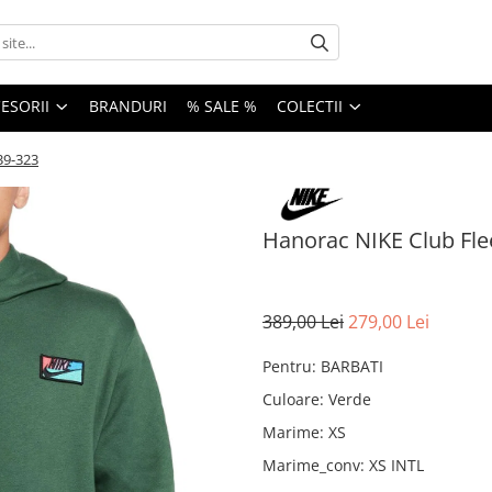
ESORII
BRANDURI
% SALE %
COLECTII
39-323
Hanorac NIKE Club Fle
389,00 Lei
279,00 Lei
Pentru
:
BARBATI
Culoare
:
Verde
Marime
:
XS
Marime_conv
:
XS INTL