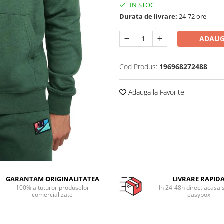
IN STOC
Durata de livrare:
24-72 ore
ADAUG
Cod Produs:
196968272488
Adauga la Favorite
GARANTAM ORIGINALITATEA
LIVRARE RAPID
100% a tuturor produselor
In 24-48h direct acasa 
comercializate
easybox