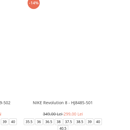
-14%
-24%
99-502
NIKE Revolution 8 - HJ8485-501
Saboti 
N
349,00 Lei
299,00 Lei
3
39
40
35.5
36
36.5
38
37.5
38.5
39
40
36-
40.5