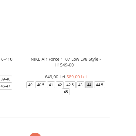
16-410
NIKE Air Force 1 '07 Low LV8 Style -
NIKE
II1549-001
3
649,00 Lei
589,00 Lei
39-40
39
40
40
40.5
41
42
42.5
43
44
44.5
46-47
45