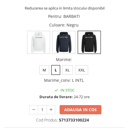
Reducerea se aplica in limita stocului disponibil
Pentru
:
BARBATI
Culoare
: Negru
Marime
:
M
L
XL
XXL
Marime_conv
:
L INTL
IN STOC
Durata de livrare:
24-72 ore
ADAUGA IN COS
Cod Produs:
5713733100224