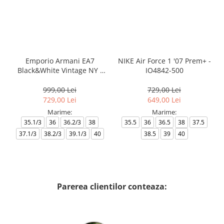
Emporio Armani EA7
NIKE Air Force 1 '07 Prem+ -
Black&White Vintage NY -
IO4842-500
AF18609-7X000541-MZ926
999,00 Lei
729,00 Lei
729,00 Lei
649,00 Lei
Marime:
Marime:
35.1/3
36
36.2/3
38
35.5
36
36.5
38
37.5
37.1/3
38.2/3
39.1/3
40
38.5
39
40
Parerea clientilor conteaza: