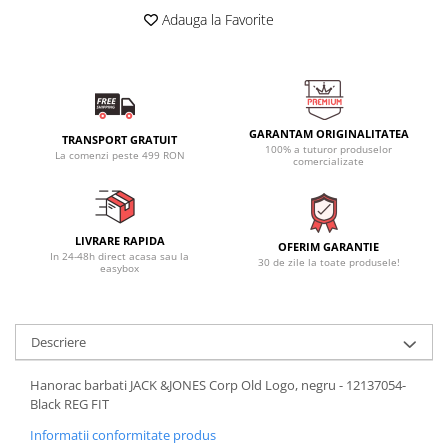
Adauga la Favorite
GARANTAM ORIGINALITATEA
TRANSPORT GRATUIT
100% a tuturor produselor
La comenzi peste 499 RON
comercializate
LIVRARE RAPIDA
OFERIM GARANTIE
In 24-48h direct acasa sau la
30 de zile la toate produsele!
easybox
Descriere
Hanorac barbati JACK &JONES Corp Old Logo, negru - 12137054-
Black REG FIT
Informatii conformitate produs