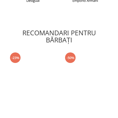
Desigual
Emporio Armani
RECOMANDARI PENTRU
BĂRBAŢI
-23%
-50%