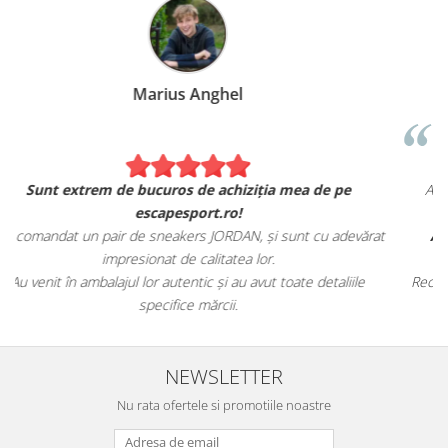
Marius Anghel
Sunt extrem de bucuros de achiziția mea de pe
escapesport.ro!
Am comandat un pair de sneakers JORDAN, și sunt cu adevărat
impresionat de calitatea lor.
Au venit în ambalajul lor autentic și au avut toate detaliile
specifice mărcii.
NEWSLETTER
Nu rata ofertele si promotiile noastre