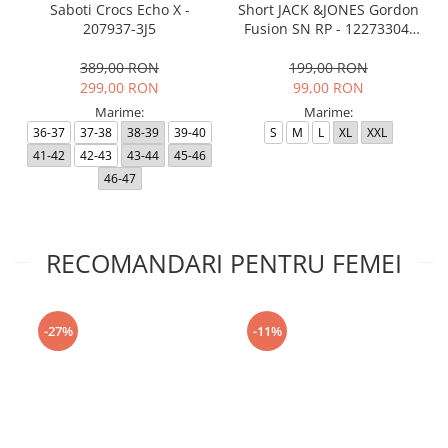
Saboti Crocs Echo X -
Short JACK &JONES Gordon
207937-3J5
Fusion SN RP - 12273304-
Black RP
389,00 RON
199,00 RON
299,00 RON
99,00 RON
Marime:
Marime:
36-37
37-38
38-39
39-40
S
M
L
XL
XXL
41-42
42-43
43-44
45-46
46-47
RECOMANDARI PENTRU FEMEI
-27%
-11%