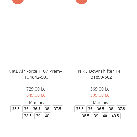
NIKE Air Force 1 '07 Prem+ -
NIKE Downshifter 14 -
IO4842-500
IB1899-502
729,00 Lei
369,00 Lei
649,00 Lei
309,00 Lei
Marime:
Marime:
35.5
36
36.5
38
37.5
35.5
36
36.5
38
37.5
38.5
39
40
38.5
39
40
40.5