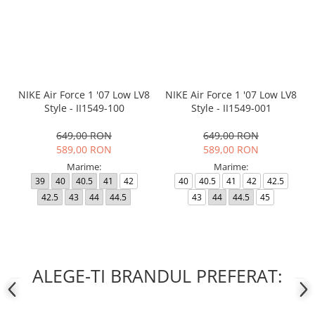
NIKE Air Force 1 '07 Low LV8
NIKE Air Force 1 '07 Low LV8
Style - II1549-100
Style - II1549-001
649,00 RON
649,00 RON
589,00 RON
589,00 RON
Marime:
Marime:
39
40
40.5
41
42
40
40.5
41
42
42.5
42.5
43
44
44.5
43
44
44.5
45
ALEGE-TI BRANDUL PREFERAT: