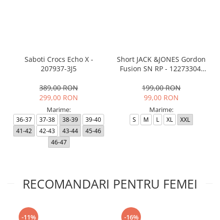
Saboti Crocs Echo X -
Short JACK &JONES Gordon
207937-3J5
Fusion SN RP - 12273304-
Black RP
389,00 RON
199,00 RON
299,00 RON
99,00 RON
Marime:
Marime:
36-37
37-38
38-39
39-40
S
M
L
XL
XXL
41-42
42-43
43-44
45-46
46-47
RECOMANDARI PENTRU FEMEI
-11%
-16%