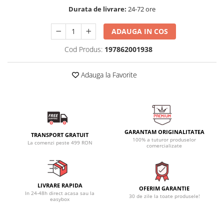
Durata de livrare:
24-72 ore
ADAUGA IN COS
Cod Produs:
197862001938
Adauga la Favorite
GARANTAM ORIGINALITATEA
TRANSPORT GRATUIT
100% a tuturor produselor
La comenzi peste 499 RON
comercializate
LIVRARE RAPIDA
OFERIM GARANTIE
In 24-48h direct acasa sau la
30 de zile la toate produsele!
easybox