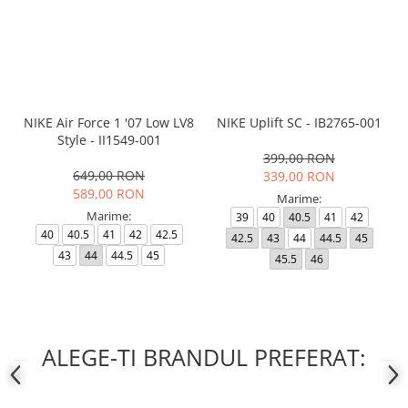
NIKE Air Force 1 '07 Low LV8
NIKE Uplift SC - IB2765-001
Style - II1549-001
399,00 RON
649,00 RON
339,00 RON
589,00 RON
Marime:
Marime:
39
40
40.5
41
42
40
40.5
41
42
42.5
42.5
43
44
44.5
45
43
44
44.5
45
45.5
46
ALEGE-TI BRANDUL PREFERAT: