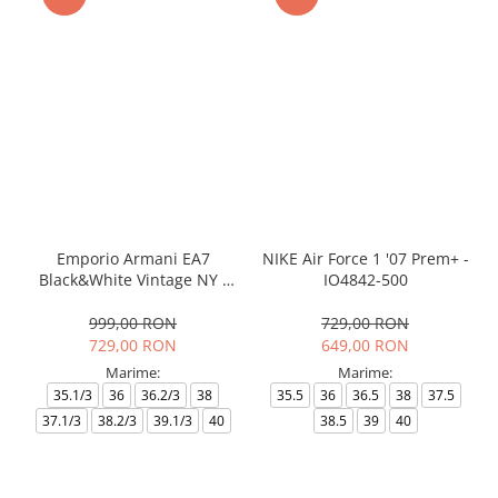
Emporio Armani EA7
NIKE Air Force 1 '07 Prem+ -
Black&White Vintage NY -
IO4842-500
AF18609-7X000541-MZ926
999,00 RON
729,00 RON
729,00 RON
649,00 RON
Marime:
Marime:
35.1/3
36
36.2/3
38
35.5
36
36.5
38
37.5
37.1/3
38.2/3
39.1/3
40
38.5
39
40