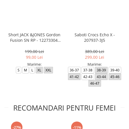
Short JACK &JONES Gordon
Saboti Crocs Echo X -
Fusion SN RP - 12273304-
207937-3J5
Black RP
199,00 Lei
389,00 Lei
99,00 Lei
299,00 Lei
Marime:
Marime:
S
M
L
XL
XXL
36-37
37-38
38-39
39-40
41-42
42-43
43-44
45-46
46-47
RECOMANDARI PENTRU FEMEI
-27%
-11%