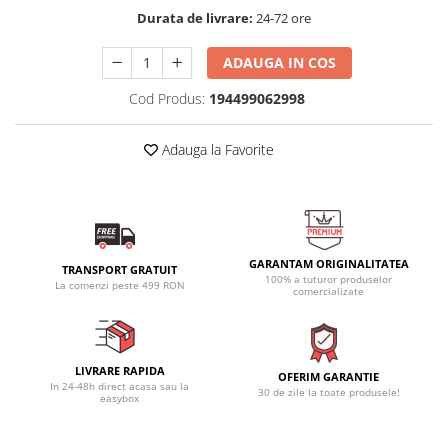
Durata de livrare:
24-72 ore
ADAUGA IN COS
Cod Produs:
194499062998
Adauga la Favorite
GARANTAM ORIGINALITATEA
TRANSPORT GRATUIT
100% a tuturor produselor
La comenzi peste 499 RON
comercializate
LIVRARE RAPIDA
OFERIM GARANTIE
In 24-48h direct acasa sau la
30 de zile la toate produsele!
easybox