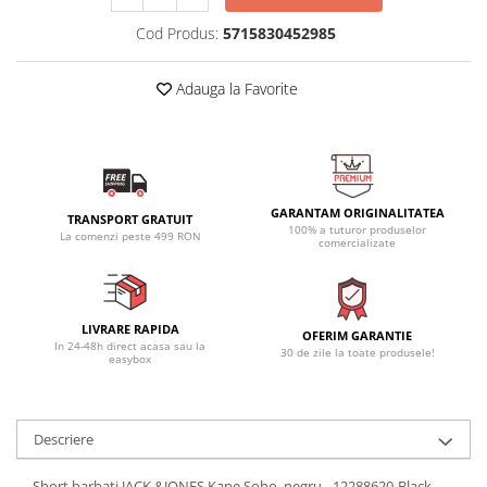
Cod Produs:
5715830452985
Adauga la Favorite
GARANTAM ORIGINALITATEA
TRANSPORT GRATUIT
100% a tuturor produselor
La comenzi peste 499 RON
comercializate
LIVRARE RAPIDA
OFERIM GARANTIE
In 24-48h direct acasa sau la
30 de zile la toate produsele!
easybox
Descriere
Short barbati JACK &JONES Kane Soho, negru - 12288620-Black