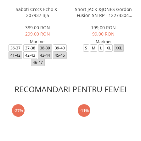
Saboti Crocs Echo X -
Short JACK &JONES Gordon
207937-3J5
Fusion SN RP - 12273304-
Black RP
389,00 RON
199,00 RON
299,00 RON
99,00 RON
Marime:
Marime:
36-37
37-38
38-39
39-40
S
M
L
XL
XXL
41-42
42-43
43-44
45-46
46-47
RECOMANDARI PENTRU FEMEI
-27%
-11%