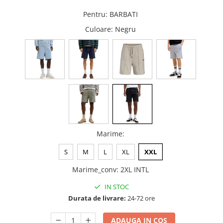
Pentru
:
BARBATI
Culoare
: Negru
Marime
:
S
M
L
XL
XXL
Marime_conv
:
2XL INTL
IN STOC
Durata de livrare:
24-72 ore
ADAUGA IN COS