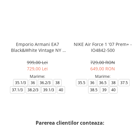
Emporio Armani EA7
NIKE Air Force 1 '07 Prem+ -
Black&White Vintage NY -
IO4842-500
AF18609-7X000541-MZ926
999,00 Lei
729,00 RON
729,00 Lei
649,00 RON
Marime:
Marime:
35.1/3
36
36.2/3
38
35.5
36
36.5
38
37.5
37.1/3
38.2/3
39.1/3
40
38.5
39
40
Parerea clientilor conteaza: