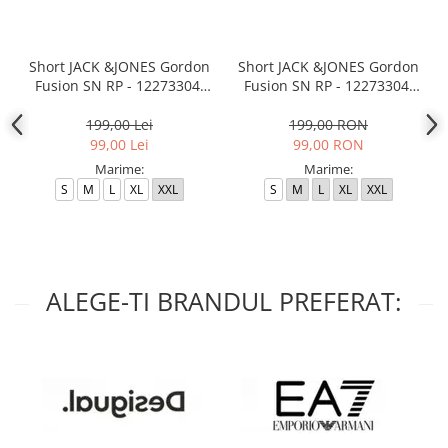
Short JACK &JONES Gordon
Short JACK &JONES Gordon
Fusion SN RP - 12273304-
Fusion SN RP - 12273304-
Black RP
Outer Space RP
199,00 Lei
199,00 RON
99,00 Lei
99,00 RON
Marime:
Marime:
S
M
L
XL
XXL
S
M
L
XL
XXL
ALEGE-TI BRANDUL PREFERAT: