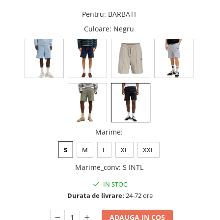
Pentru
:
BARBATI
Culoare
: Negru
Marime
:
S
M
L
XL
XXL
Marime_conv
:
S INTL
IN STOC
Durata de livrare:
24-72 ore
ADAUGA IN COS