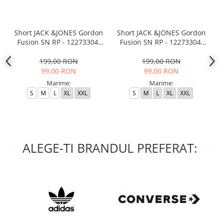
Short JACK &JONES Gordon
Short JACK &JONES Gordon
Fusion SN RP - 12273304-
Fusion SN RP - 12273304-
Black RP
Outer Space RP
199,00 RON
199,00 RON
99,00 RON
99,00 RON
Marime:
Marime:
S
M
L
XL
XXL
S
M
L
XL
XXL
ALEGE-TI BRANDUL PREFERAT: