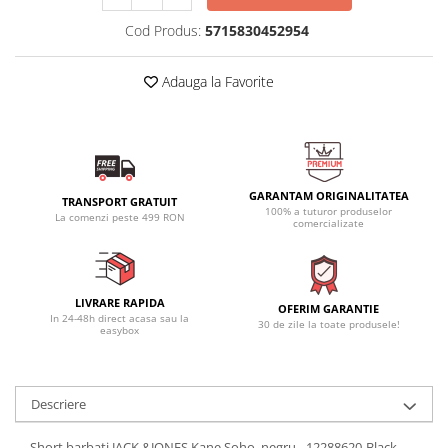
Cod Produs:
5715830452954
Adauga la Favorite
GARANTAM ORIGINALITATEA
TRANSPORT GRATUIT
100% a tuturor produselor
La comenzi peste 499 RON
comercializate
LIVRARE RAPIDA
OFERIM GARANTIE
In 24-48h direct acasa sau la
30 de zile la toate produsele!
easybox
Descriere
Short barbati JACK &JONES Kane Soho, negru - 12288620-Black