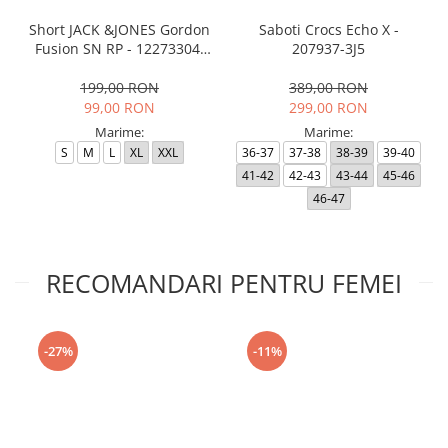
Short JACK &JONES Gordon
Saboti Crocs Echo X -
Fusion SN RP - 12273304-
207937-3J5
Black RP
199,00 RON
389,00 RON
99,00 RON
299,00 RON
Marime:
Marime:
S
M
L
XL
XXL
36-37
37-38
38-39
39-40
41-42
42-43
43-44
45-46
46-47
RECOMANDARI PENTRU FEMEI
-27%
-11%