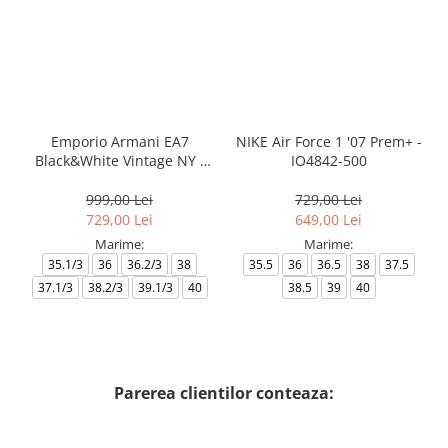
Emporio Armani EA7
NIKE Air Force 1 '07 Prem+ -
Black&White Vintage NY -
IO4842-500
AF18609-7X000541-MZ926
999,00 Lei
729,00 Lei
729,00 Lei
649,00 Lei
Marime:
Marime:
35.1/3
36
36.2/3
38
35.5
36
36.5
38
37.5
37.1/3
38.2/3
39.1/3
40
38.5
39
40
Parerea clientilor conteaza: