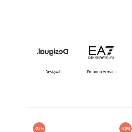
crocs
Desigual
Emporio Armani
-23%
-50%