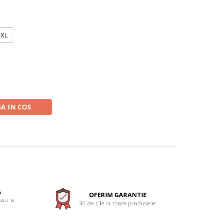
XXL
A IN COS
A
OFERIM GARANTIE
sau la
30 de zile la toate produsele!