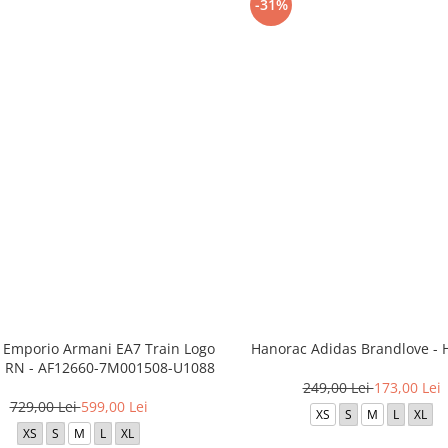
-31%
 Emporio Armani EA7 Train Logo
Hanorac Adidas Brandlove -
M RN - AF12660-7M001508-U1088
249,00 Lei
173,00 Lei
729,00 Lei
599,00 Lei
XS
S
M
L
XL
XS
S
M
L
XL