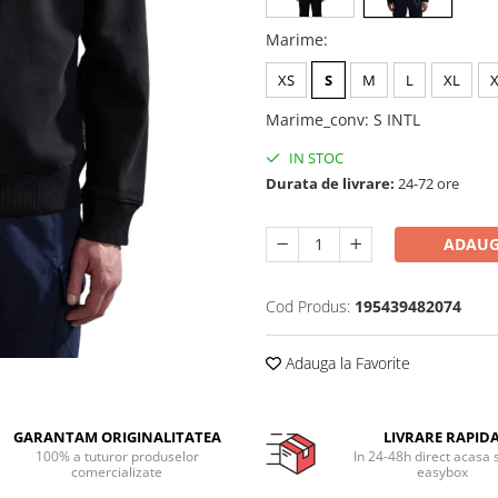
Marime
:
XS
S
M
L
XL
Marime_conv
:
S INTL
IN STOC
Durata de livrare:
24-72 ore
ADAUG
Cod Produs:
195439482074
Adauga la Favorite
GARANTAM ORIGINALITATEA
LIVRARE RAPID
100% a tuturor produselor
In 24-48h direct acasa 
comercializate
easybox