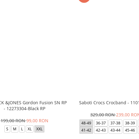
ACK &JONES Gordon Fusion SN RP
Saboti Crocs Crocband - 110
- 12273304-Black RP
329,00 RON
239,00 RO
199,00 RON
99,00 RON
48-49
36-37
37-38
38-39
S
M
L
XL
XXL
41-42
42-43
43-44
45-46