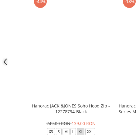
-44%
-18%
Hanorac JACK &JONES Soho Hood Zip -
Hanorac
12278794-Black
Series 
249,00 RON
139,00 RON
XS
S
M
L
XL
XXL