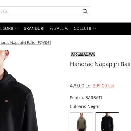
ESORII
BRANDURI
% SALE %
COLECTII
orac Napapijri Balis - FQV041
Hanorac Napapijri Bali
479,00 Lei
299,00 Lei
Pentru
:
BARBATI
Culoare
: Negru