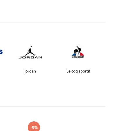
Jordan
Le coq sportif
New Bal
-9%
-27%