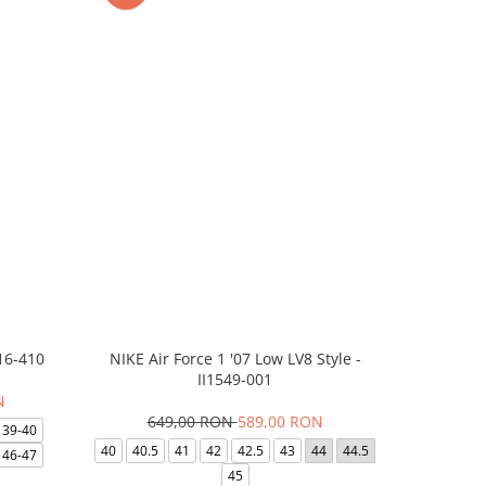
16-410
NIKE Air Force 1 '07 Low LV8 Style -
Saboti Cr
II1549-001
N
649,00 RON
589,00 RON
32
39-40
40
40.5
41
42
42.5
43
44
44.5
48-49
46-47
45