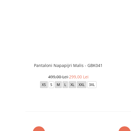
Pantaloni Napapijri Malis - GBK041
499,00 Lei
299,00 Lei
XS
S
M
L
XL
XXL
3XL