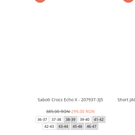
Saboti Crocs Echo X - 207937-3J5
Short J
389,00 RON
299,00 RON
36-37
37-38
38-39
39-40
41-42
42-43
43-44
45-46
46-47