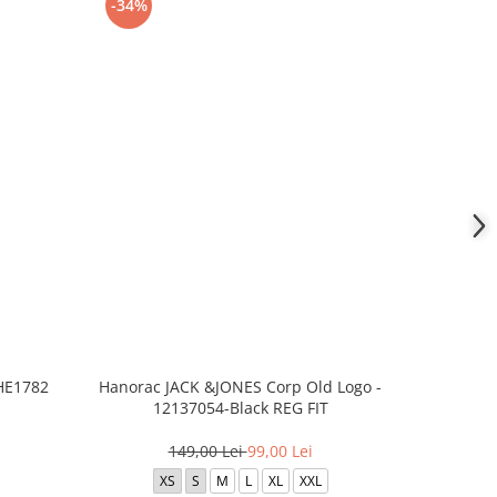
-34%
-34%
 HE1782
Hanorac JACK &JONES Corp Old Logo -
Hanorac J
12137054-Black REG FIT
12137
149,00 Lei
99,00 Lei
XS
S
M
L
XL
XXL
X