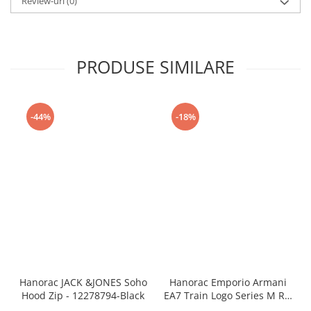
Review-uri
(0)
PRODUSE SIMILARE
-44%
-18%
Hanorac JACK &JONES Soho
Hanorac Emporio Armani
Hood Zip - 12278794-Black
EA7 Train Logo Series M RN
- AF12660-7M001508-U1088