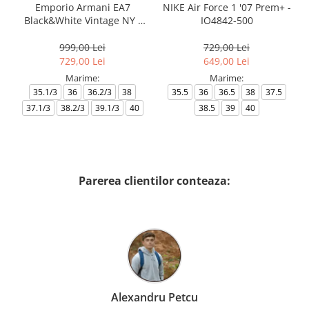
Emporio Armani EA7
NIKE Air Force 1 '07 Prem+ -
Black&White Vintage NY -
IO4842-500
AF18609-7X000541-MZ926
999,00 Lei
729,00 Lei
729,00 Lei
649,00 Lei
Marime:
Marime:
35.1/3
36
36.2/3
38
35.5
36
36.5
38
37.5
37.1/3
38.2/3
39.1/3
40
38.5
39
40
Parerea clientilor conteaza:
Alexandru Petcu