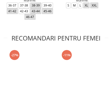
Marime:
Marime:
36-37
37-38
38-39
39-40
S
M
L
XL
XXL
41-42
42-43
43-44
45-46
46-47
RECOMANDARI PENTRU FEMEI
-27%
-11%