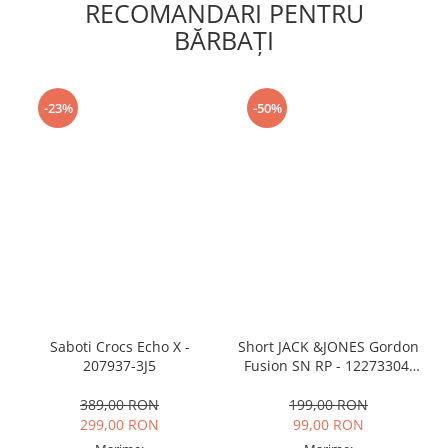
RECOMANDARI PENTRU
BĂRBAŢI
-23%
-50%
Saboti Crocs Echo X -
Short JACK &JONES Gordon
207937-3J5
Fusion SN RP - 12273304-
Black RP
389,00 RON
199,00 RON
299,00 RON
99,00 RON