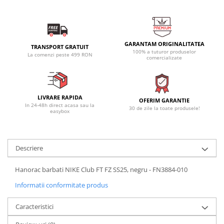
GARANTAM ORIGINALITATEA
TRANSPORT GRATUIT
100% a tuturor produselor
La comenzi peste 499 RON
comercializate
LIVRARE RAPIDA
OFERIM GARANTIE
In 24-48h direct acasa sau la
30 de zile la toate produsele!
easybox
Descriere
Hanorac barbati NIKE Club FT FZ SS25, negru - FN3884-010
Informatii conformitate produs
Caracteristici