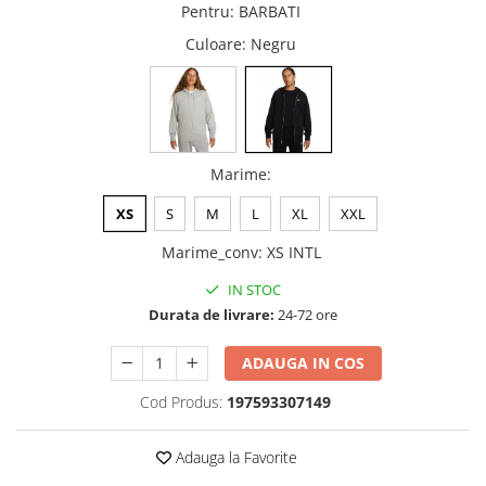
Pentru
:
BARBATI
Culoare
: Negru
Marime
:
XS
S
M
L
XL
XXL
Marime_conv
:
XS INTL
IN STOC
Durata de livrare:
24-72 ore
ADAUGA IN COS
Cod Produs:
197593307149
Adauga la Favorite