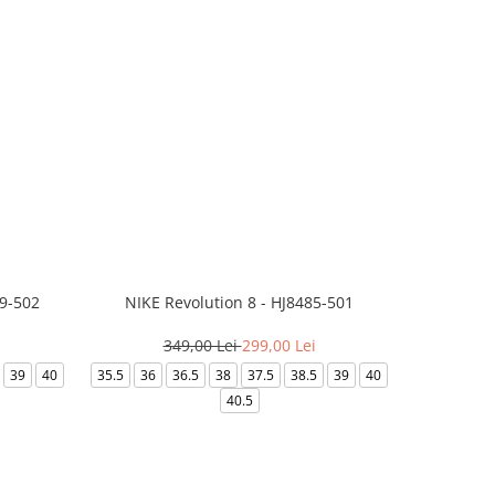
99-502
NIKE Revolution 8 - HJ8485-501
Saboti 
349,00 Lei
299,00 Lei
32
39
40
35.5
36
36.5
38
37.5
38.5
39
40
36-
40.5