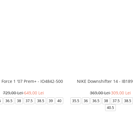
r Force 1 '07 Prem+ - IO4842-500
NIKE Downshifter 14 - IB18
729,00 Lei
649,00 Lei
369,00 Lei
309,00 Lei
6
36.5
38
37.5
38.5
39
40
35.5
36
36.5
38
37.5
38.5
40.5