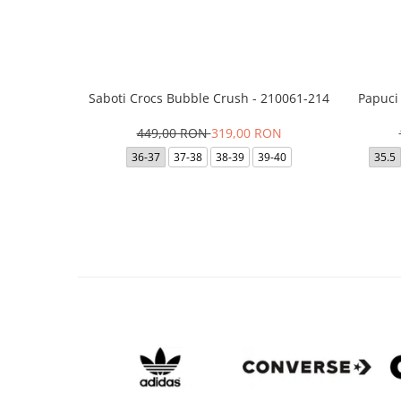
Saboti Crocs Bubble Crush - 210061-214
Papuci
449,00 RON
319,00 RON
36-37
37-38
38-39
39-40
35.5