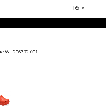
0,00
ae W - 206302-001