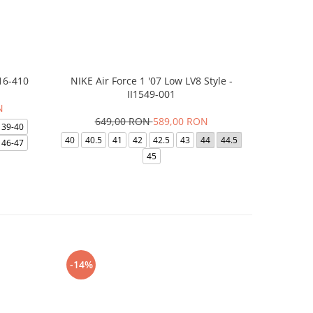
16-410
NIKE Air Force 1 '07 Low LV8 Style -
Saboti Cr
II1549-001
N
649,00 RON
589,00 RON
3
39-40
40
40.5
41
42
42.5
43
44
44.5
48-49
46-47
45
-14%
-24%