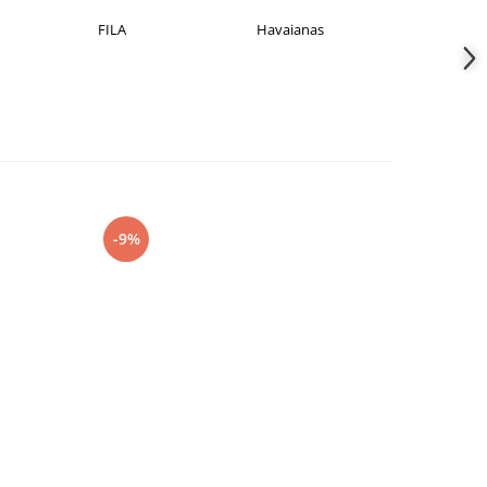
FILA
Havaianas
JACK &JONE
-9%
-27%