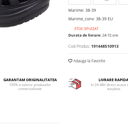
Marime
:
38-39
Marime_conv
:
38-39 EU
STOC EPUIZAT
Durata de livrare:
24-72 ore
Cod Produs:
191448510913
Adauga la Favorite
GARANTAM ORIGINALITATEA
LIVRARE RAPID
100% a tuturor produselor
In 24-48h direct acasa 
comercializate
easybox