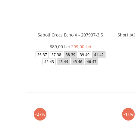
Saboti Crocs Echo X - 207937-3J5
Short J
389,00 Lei
299,00 Lei
36-37
37-38
38-39
39-40
41-42
42-43
43-44
45-46
46-47
-27%
-11%