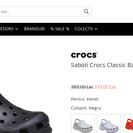
ESORII
BRANDURI
% SALE %
COLECTII
Saboti Crocs Classic B
389,00 Lei
319,00 Lei
Pentru
:
Femei
Culoare
: Negru