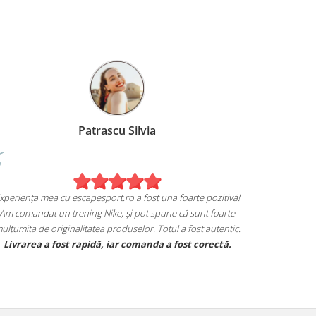
Patrascu Silvia
Experiența mea cu escapesport.ro a fost una foarte pozitivă!
Am comandat un trening Nike, și pot spune că sunt foarte
mulțumita de originalitatea produselor. Totul a fost autentic.
Livrarea a fost rapidă, iar comanda a fost corectă.