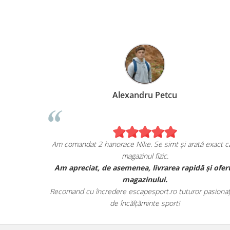
Alexandru Petcu
a mea de pe
Am comandat 2 hanorace Nike. Se simt și arată exact
magazinul fizic.
, și sunt cu
Am apreciat, de asemenea, livrarea rapidă și o
 lor.
magazinului.
 toate detaliile
Recomand cu încredere escapesport.ro tuturor pasio
de încălțăminte sport!