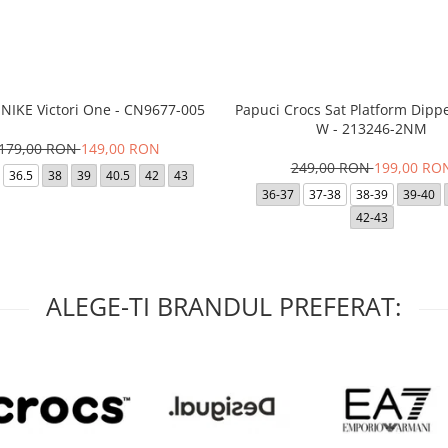
 NIKE Victori One - CN9677-005
Papuci Crocs Sat Platform Dipp
W - 213246-2NM
179,00 RON
149,00 RON
249,00 RON
199,00 RO
36.5
38
39
40.5
42
43
36-37
37-38
38-39
39-40
42-43
ALEGE-TI BRANDUL PREFERAT: