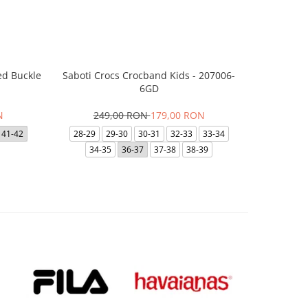
ed Buckle
Saboti Crocs Crocband Kids - 207006-
Skechers B
6GD
N
249,00 RON
179,00 RON
29
41-42
28-29
29-30
30-31
32-33
33-34
35
35.5
34-35
36-37
37-38
38-39