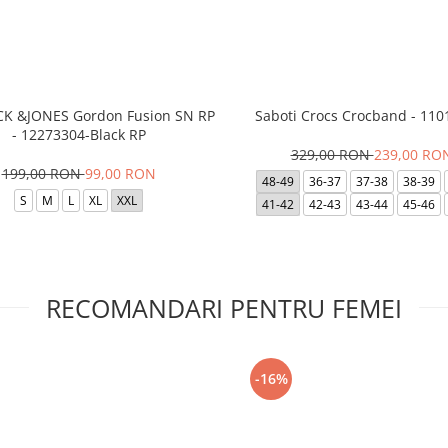
ACK &JONES Gordon Fusion SN RP
Saboti Crocs Crocband - 110
- 12273304-Black RP
329,00 RON
239,00 RO
199,00 RON
99,00 RON
48-49
36-37
37-38
38-39
S
M
L
XL
XXL
41-42
42-43
43-44
45-46
RECOMANDARI PENTRU FEMEI
-16%