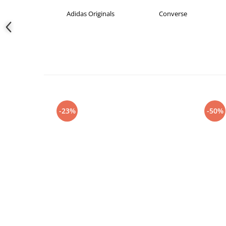
das
Adidas Originals
Converse
-23%
-50%