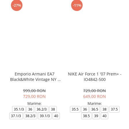
-27%
-11%
Emporio Armani EA7
NIKE Air Force 1 '07 Prem+ -
Black&White Vintage NY -
IO4842-500
AF18609-7X000541-MZ926
999,00 RON
729,00 RON
729,00 RON
649,00 RON
Marime:
Marime:
35.1/3
36
36.2/3
38
35.5
36
36.5
38
37.5
37.1/3
38.2/3
39.1/3
40
38.5
39
40