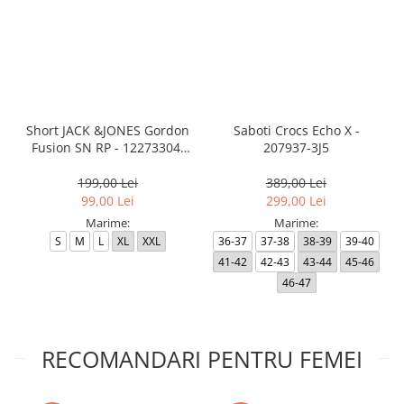
Short JACK &JONES Gordon
Saboti Crocs Echo X -
Fusion SN RP - 12273304-
207937-3J5
Black RP
199,00 Lei
389,00 Lei
99,00 Lei
299,00 Lei
Marime:
Marime:
S
M
L
XL
XXL
36-37
37-38
38-39
39-40
41-42
42-43
43-44
45-46
46-47
RECOMANDARI PENTRU FEMEI