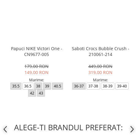
Papuci NIKE Victori One -
Saboti Crocs Bubble Crush -
CN9677-005
210061-214
179,00 RON
449,00 RON
149,00 RON
319,00 RON
Marime:
Marime:
35.5
36.5
38
39
40.5
36-37
37-38
38-39
39-40
42
43
ALEGE-TI BRANDUL PREFERAT: