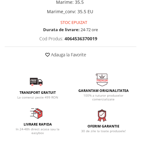
Marime
:
35.5
Marime_conv
:
35.5 EU
STOC EPUIZAT
Durata de livrare:
24-72 ore
Cod Produs:
4064536370019
Adauga la Favorite
GARANTAM ORIGINALITATEA
TRANSPORT GRATUIT
100% a tuturor produselor
La comenzi peste 499 RON
comercializate
LIVRARE RAPIDA
OFERIM GARANTIE
In 24-48h direct acasa sau la
30 de zile la toate produsele!
easybox