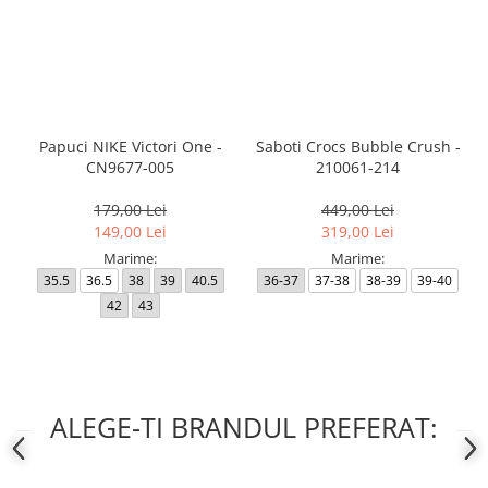
Papuci NIKE Victori One -
Saboti Crocs Bubble Crush -
CN9677-005
210061-214
179,00 Lei
449,00 Lei
149,00 Lei
319,00 Lei
Marime:
Marime:
35.5
36.5
38
39
40.5
36-37
37-38
38-39
39-40
42
43
ALEGE-TI BRANDUL PREFERAT: