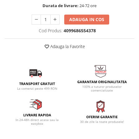
Durata de livrare:
24-72 ore
ADAUGA IN COS
Cod Produs:
4099686554378
Adauga la Favorite
GARANTAM ORIGINALITATEA
TRANSPORT GRATUIT
100% a tuturor produselor
La comenzi peste 499 RON
comercializate
LIVRARE RAPIDA
OFERIM GARANTIE
In 24-48h direct acasa sau la
30 de zile la toate produsele!
easybox