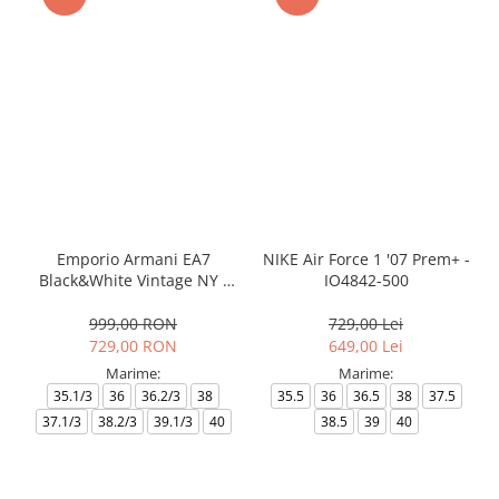
Emporio Armani EA7
NIKE Air Force 1 '07 Prem+ -
Black&White Vintage NY -
IO4842-500
AF18609-7X000541-MZ926
999,00 RON
729,00 Lei
729,00 RON
649,00 Lei
Marime:
Marime:
35.1/3
36
36.2/3
38
35.5
36
36.5
38
37.5
37.1/3
38.2/3
39.1/3
40
38.5
39
40