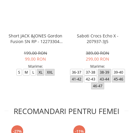
Short JACK &JONES Gordon
Saboti Crocs Echo X -
Fusion SN RP - 12273304-
207937-3J5
Black RP
199,00 RON
389,00 RON
99,00 RON
299,00 RON
Marime:
Marime:
S
M
L
XL
XXL
36-37
37-38
38-39
39-40
41-42
42-43
43-44
45-46
46-47
RECOMANDARI PENTRU FEMEI
-27%
-11%