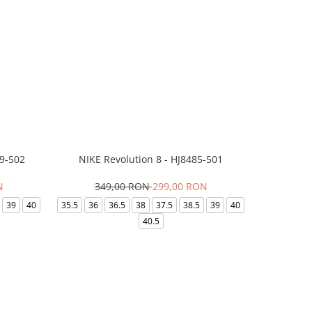
99-502
NIKE Revolution 8 - HJ8485-501
Saboti 
N
349,00 RON
299,00 RON
32
39
40
35.5
36
36.5
38
37.5
38.5
39
40
36-
40.5