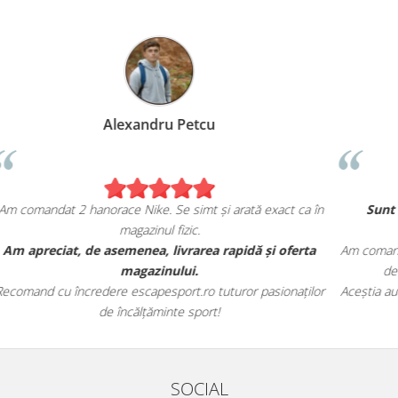
Alexandru Petcu
Am comandat 2 hanorace Nike. Se simt și arată exact ca în
magazinul fizic.
u
Am apreciat, de asemenea, livrarea rapidă și oferta
Am 
magazinului.
le
Recomand cu încredere escapesport.ro tuturor pasionaților
Ace
de încălțăminte sport!
SOCIAL