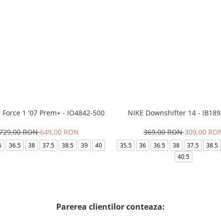
r Force 1 '07 Prem+ - IO4842-500
NIKE Downshifter 14 - IB18
729,00 RON
649,00 RON
369,00 RON
309,00 RO
6
36.5
38
37.5
38.5
39
40
35.5
36
36.5
38
37.5
38.5
40.5
Parerea clientilor conteaza: