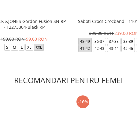
ACK &JONES Gordon Fusion SN RP
Saboti Crocs Crocband - 110
- 12273304-Black RP
329,00 RON
239,00 RO
199,00 RON
99,00 RON
48-49
36-37
37-38
38-39
S
M
L
XL
XXL
41-42
42-43
43-44
45-46
RECOMANDARI PENTRU FEMEI
-16%