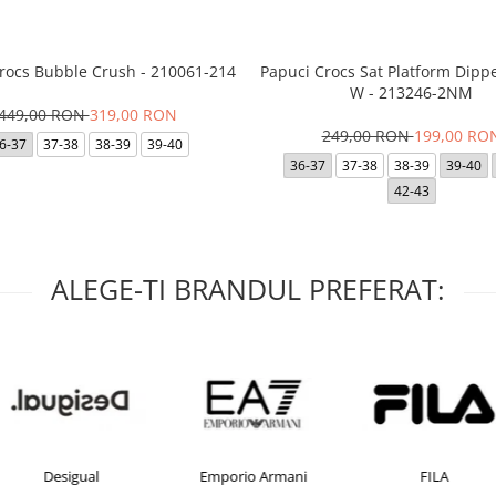
Crocs Bubble Crush - 210061-214
Papuci Crocs Sat Platform Dipp
W - 213246-2NM
449,00 RON
319,00 RON
249,00 RON
199,00 RO
6-37
37-38
38-39
39-40
36-37
37-38
38-39
39-40
42-43
ALEGE-TI BRANDUL PREFERAT:
Desigual
Emporio Armani
FILA