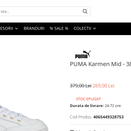
ESORII
BRANDURI
% SALE %
COLECTII
PUMA Karmen Mid - 3
379,00 Lei
269,00 Lei
STOC EPUIZAT
Durata de livrare:
24-72 ore
Cod Produs:
4065449328753