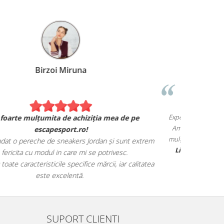
Birzoi Miruna
Experiența 
Sunt foarte mulțumita de achiziția mea de pe
Am comand
escapesport.ro!
mulțumita d
comandat o pereche de sneakers Jordan și sunt extrem
Livrarea
de fericita cu modul in care mi se potrivesc.
știa au toate caracteristicile specifice mărcii, iar calitatea
este excelentă.
SUPORT CLIENTI