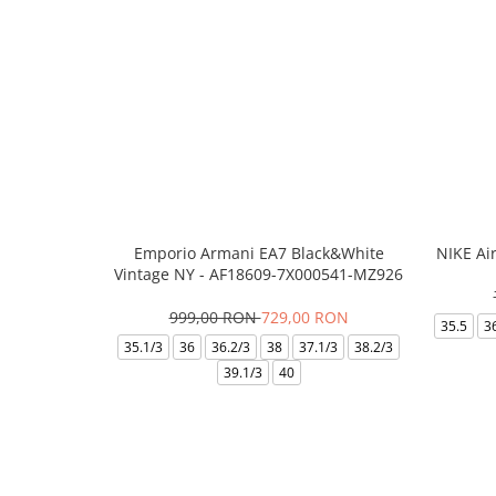
Emporio Armani EA7 Black&White
NIKE Ai
Vintage NY - AF18609-7X000541-MZ926
999,00 RON
729,00 RON
35.5
3
35.1/3
36
36.2/3
38
37.1/3
38.2/3
39.1/3
40