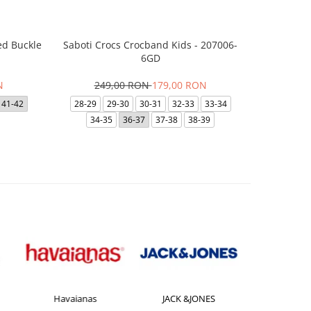
ed Buckle
Saboti Crocs Crocband Kids - 207006-
Skechers B
6GD
N
249,00 RON
179,00 RON
29
41-42
28-29
29-30
30-31
32-33
33-34
35
35.5
34-35
36-37
37-38
38-39
Havaianas
JACK &JONES
Jorda