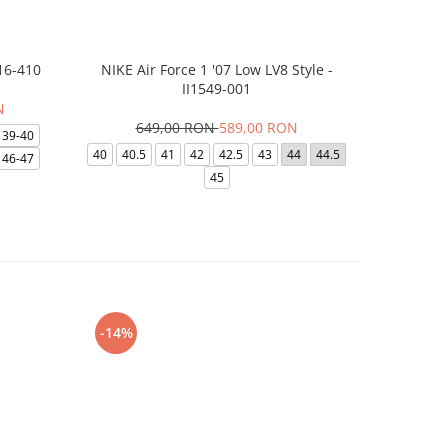
16-410
NIKE Air Force 1 '07 Low LV8 Style -
Saboti Cr
II1549-001
N
649,00 RON
589,00 RON
32
39-40
40
40.5
41
42
42.5
43
44
44.5
48-49
46-47
45
-14%
-24%