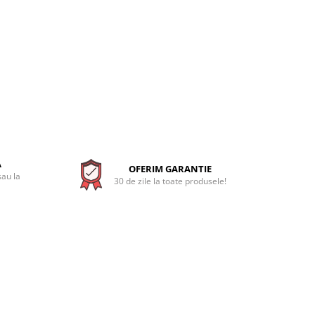
A
OFERIM GARANTIE
sau la
30 de zile la toate produsele!