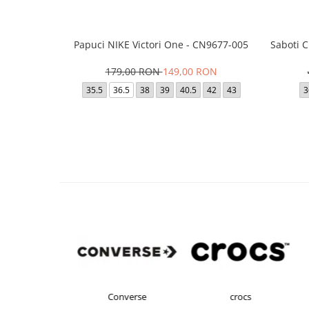
Papuci NIKE Victori One - CN9677-005
Saboti 
179,00 RON
149,00 RON
35.5
36.5
38
39
40.5
42
43
3
s Originals
Converse
crocs