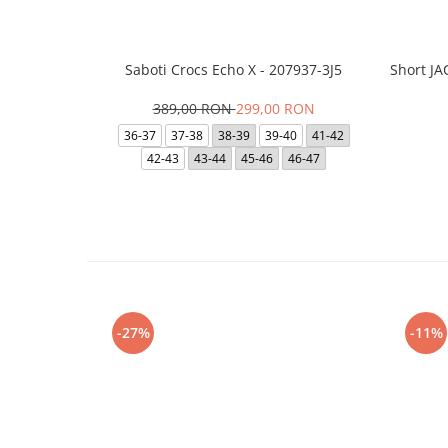
Saboti Crocs Echo X - 207937-3J5
Short J
389,00 RON
299,00 RON
36-37
37-38
38-39
39-40
41-42
42-43
43-44
45-46
46-47
-27%
-11%