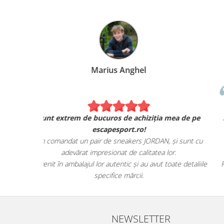
Marius Anghel
Sunt extrem de bucuros de achiziția mea de pe
escapesport.ro!
Am comandat un pair de sneakers JORDAN, și sunt c
adevărat impresionat de calitatea lor.
Au venit în ambalajul lor autentic și au avut toate detalii
specifice mărcii.
NEWSLETTER