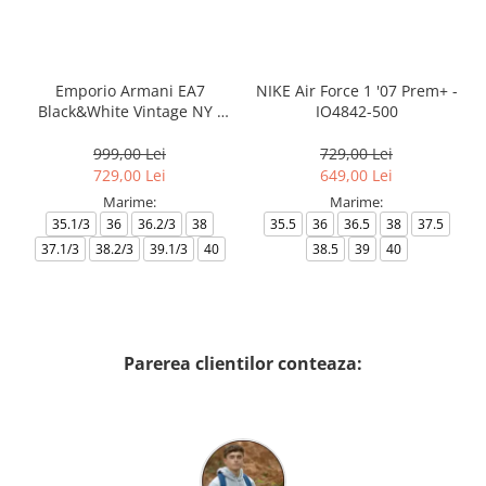
Emporio Armani EA7
NIKE Air Force 1 '07 Prem+ -
Black&White Vintage NY -
IO4842-500
AF18609-7X000541-MZ926
999,00 Lei
729,00 Lei
729,00 Lei
649,00 Lei
Marime:
Marime:
35.1/3
36
36.2/3
38
35.5
36
36.5
38
37.5
37.1/3
38.2/3
39.1/3
40
38.5
39
40
Parerea clientilor conteaza: