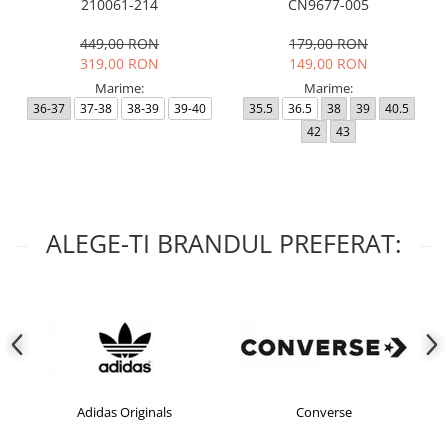
210061-214
CN9677-005
449,00 RON
179,00 RON
319,00 RON
149,00 RON
Marime:
Marime:
36-37
37-38
38-39
39-40
35.5
36.5
38
39
40.5
42
43
ALEGE-TI BRANDUL PREFERAT:
Adidas Originals
Converse