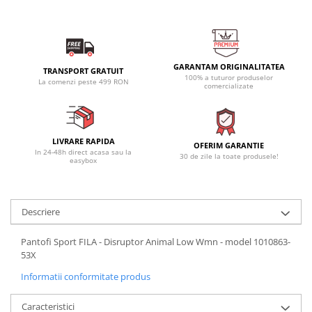
GARANTAM ORIGINALITATEA
TRANSPORT GRATUIT
100% a tuturor produselor
La comenzi peste 499 RON
comercializate
LIVRARE RAPIDA
OFERIM GARANTIE
In 24-48h direct acasa sau la
30 de zile la toate produsele!
easybox
Descriere
Pantofi Sport FILA - Disruptor Animal Low Wmn - model 1010863-
53X
Informatii conformitate produs
Caracteristici