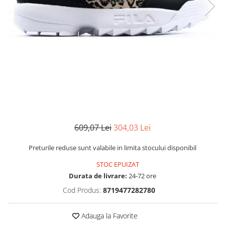
MINGI
MAIOURI
JACHETE ȘI GECI SPORT
PANTALONI SCURȚI
Graviton
crocs Jibbitz
CAMASI
VESTE
MAIOURI
Emporio Armani EA7
BLUGI
MAIOURI
BLUGI LUNGI
FULARE
Ultimate Kombat
BLUGI SCURTI
Black&White
SETURI CADOU
Classic Sneakers
MANUSI
Crusher
Core Identity
Visibility
Incaltaminte Pro Running
Ghete baschet
609,07 Lei
304,03 Lei
Ghete fotbal
Preturile reduse sunt valabile in limita stocului disponibil
Geci de iarna
STOC EPUIZAT
Jachete de primavara-toamna
Durata de livrare:
24-72 ore
Shorturi de baie
Cod Produs:
8719477282780
Adauga la Favorite