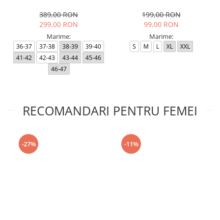
Black RP
389,00 RON
199,00 RON
299,00 RON
99,00 RON
Marime:
Marime:
36-37
37-38
38-39
39-40
S
M
L
XL
XXL
41-42
42-43
43-44
45-46
46-47
RECOMANDARI PENTRU FEMEI
-27%
-11%