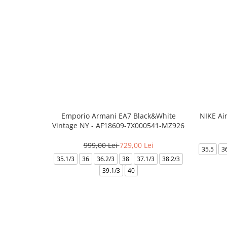
Emporio Armani EA7 Black&White
NIKE Ai
Vintage NY - AF18609-7X000541-MZ926
999,00 Lei
729,00 Lei
35.5
3
35.1/3
36
36.2/3
38
37.1/3
38.2/3
39.1/3
40