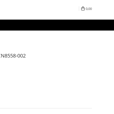
0,00
 CN8558-002