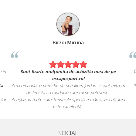
Birzoi Miruna
E
 în
Sunt foarte mulțumita de achiziția mea de pe
escapesport.ro!
m
ta
Am comandat o pereche de sneakers Jordan și sunt extrem
de fericita cu modul in care mi se potrivesc.
lor
Aceștia au toate caracteristicile specifice mărcii, iar calitatea
este excelentă.
SOCIAL