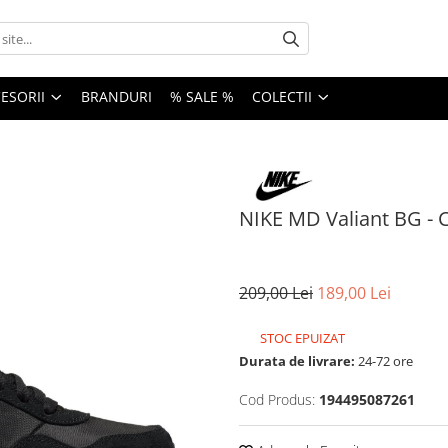
ESORII
BRANDURI
% SALE %
COLECTII
NIKE MD Valiant BG -
209,00 Lei
189,00 Lei
STOC EPUIZAT
Durata de livrare:
24-72 ore
Cod Produs:
194495087261