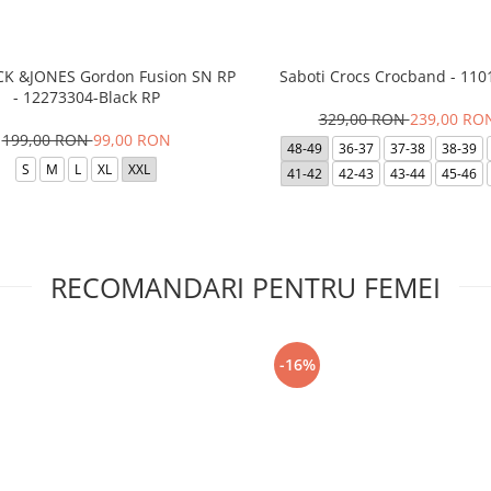
ACK &JONES Gordon Fusion SN RP
Saboti Crocs Crocband - 110
- 12273304-Black RP
329,00 RON
239,00 RO
199,00 RON
99,00 RON
48-49
36-37
37-38
38-39
S
M
L
XL
XXL
41-42
42-43
43-44
45-46
RECOMANDARI PENTRU FEMEI
-16%