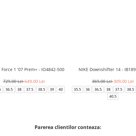
r Force 1 '07 Prem+ - IO4842-500
NIKE Downshifter 14 - IB18
729,00 Lei
649,00 Lei
369,00 Lei
309,00 Lei
6
36.5
38
37.5
38.5
39
40
35.5
36
36.5
38
37.5
38.5
40.5
Parerea clientilor conteaza: