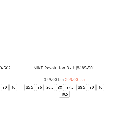
99-502
NIKE Revolution 8 - HJ8485-501
Saboti 
349,00 Lei
299,00 Lei
32
39
40
35.5
36
36.5
38
37.5
38.5
39
40
36-
40.5