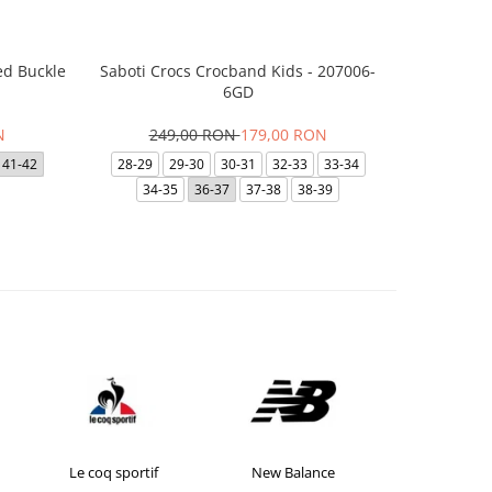
ed Buckle
Saboti Crocs Crocband Kids - 207006-
Skechers B
6GD
N
249,00 RON
179,00 RON
29
41-42
28-29
29-30
30-31
32-33
33-34
35
35.5
34-35
36-37
37-38
38-39
Le coq sportif
New Balance
NIKE