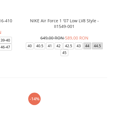
16-410
NIKE Air Force 1 '07 Low LV8 Style -
Saboti Cr
II1549-001
N
649,00 RON
589,00 RON
3
39-40
40
40.5
41
42
42.5
43
44
44.5
48-49
46-47
45
-14%
-24%