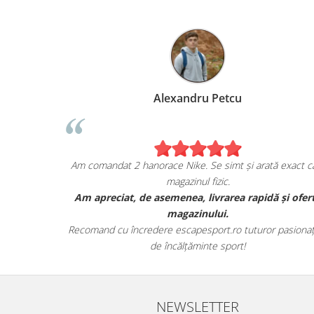
Alexandru Petcu
ea de pe
Am comandat 2 hanorace Nike. Se simt și arată exact ca
magazinul fizic.
i sunt cu
Am apreciat, de asemenea, livrarea rapidă și ofer
r.
magazinului.
te detaliile
Recomand cu încredere escapesport.ro tuturor pasionați
de încălțăminte sport!
NEWSLETTER