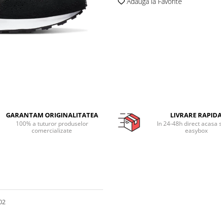
Adauga la Favorite
GARANTAM ORIGINALITATEA
LIVRARE RAPID
100% a tuturor produselor
In 24-48h direct acasa 
comercializate
easybox
02