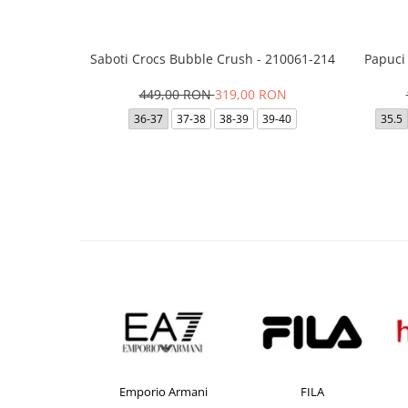
Saboti Crocs Bubble Crush - 210061-214
Papuci
449,00 RON
319,00 RON
36-37
37-38
38-39
39-40
35.5
esigual
Emporio Armani
FILA