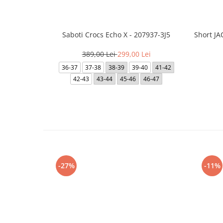
Saboti Crocs Echo X - 207937-3J5
Short J
389,00 Lei
299,00 Lei
36-37
37-38
38-39
39-40
41-42
42-43
43-44
45-46
46-47
-27%
-11%