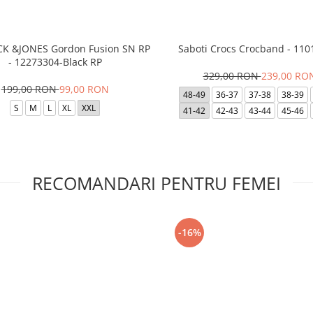
ACK &JONES Gordon Fusion SN RP
Saboti Crocs Crocband - 110
- 12273304-Black RP
329,00 RON
239,00 RO
199,00 RON
99,00 RON
48-49
36-37
37-38
38-39
S
M
L
XL
XXL
41-42
42-43
43-44
45-46
RECOMANDARI PENTRU FEMEI
-16%