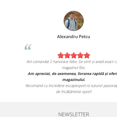
Alexandru Petcu
ea de pe
Am comandat 2 hanorace Nike. Se simt și arată exact ca
magazinul fizic.
i sunt cu
Am apreciat, de asemenea, livrarea rapidă și ofer
r.
magazinului.
te detaliile
Recomand cu încredere escapesport.ro tuturor pasionați
de încălțăminte sport!
NEWSLETTER