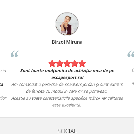
Birzoi Miruna
E
 în
Sunt foarte mulțumita de achiziția mea de pe
escapesport.ro!
m
ta
Am comandat o pereche de sneakers Jordan și sunt extrem
de fericita cu modul in care mi se potrivesc.
lor
Aceștia au toate caracteristicile specifice mărcii, iar calitatea
este excelentă.
SOCIAL