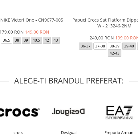
 NIKE Victori One - CN9677-005
Papuci Crocs Sat Platform Dipp
W - 213246-2NM
179,00 RON
149,00 RON
249,00 RON
199,00 RO
36.5
38
39
40.5
42
43
36-37
37-38
38-39
39-40
42-43
ALEGE-TI BRANDUL PREFERAT:
crocs
Desigual
Emporio Armani