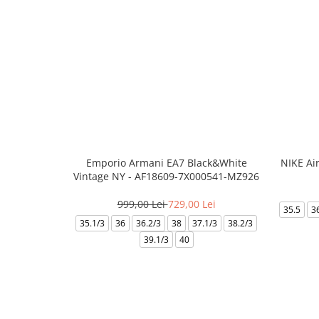
Emporio Armani EA7 Black&White
NIKE Ai
Vintage NY - AF18609-7X000541-MZ926
999,00 Lei
729,00 Lei
35.5
3
35.1/3
36
36.2/3
38
37.1/3
38.2/3
39.1/3
40