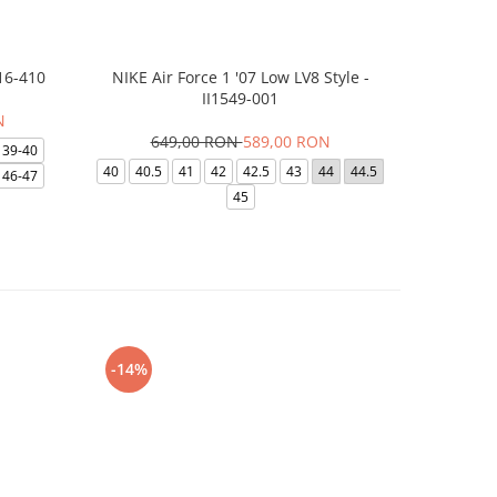
16-410
NIKE Air Force 1 '07 Low LV8 Style -
Saboti Cr
II1549-001
N
649,00 RON
589,00 RON
3
39-40
40
40.5
41
42
42.5
43
44
44.5
48-49
46-47
45
-14%
-24%