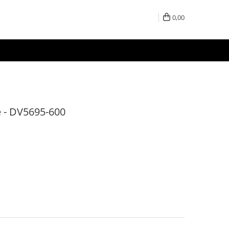
0,00
te - DV5695-600