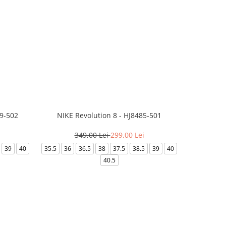
99-502
NIKE Revolution 8 - HJ8485-501
Saboti 
349,00 Lei
299,00 Lei
32
39
40
35.5
36
36.5
38
37.5
38.5
39
40
36-
40.5