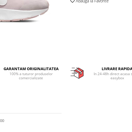
Adauga la Favorite
GARANTAM ORIGINALITATEA
LIVRARE RAPID
100% a tuturor produselor
In 24-48h direct acasa 
comercializate
easybox
600