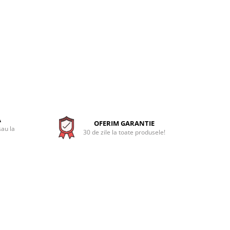
A
OFERIM GARANTIE
sau la
30 de zile la toate produsele!