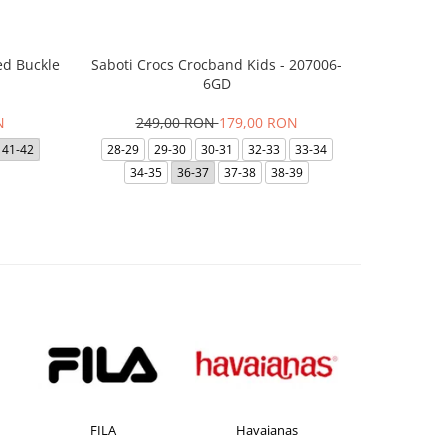
ed Buckle
Saboti Crocs Crocband Kids - 207006-
Skechers B
6GD
N
249,00 RON
179,00 RON
29
41-42
28-29
29-30
30-31
32-33
33-34
35
35.5
34-35
36-37
37-38
38-39
FILA
Havaianas
JACK &JO