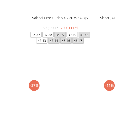
Saboti Crocs Echo X - 207937-3J5
Short J
389,00 Lei
299,00 Lei
36-37
37-38
38-39
39-40
41-42
42-43
43-44
45-46
46-47
-27%
-11%