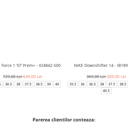
r Force 1 '07 Prem+ - IO4842-500
NIKE Downshifter 14 - IB18
729,00 Lei
649,00 Lei
369,00 Lei
309,00 Lei
6
36.5
38
37.5
38.5
39
40
35.5
36
36.5
38
37.5
38.5
40.5
Parerea clientilor conteaza: