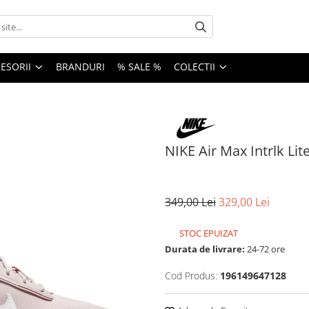
ESORII
BRANDURI
% SALE %
COLECTII
NIKE Air Max Intrlk Li
349,00 Lei
329,00 Lei
STOC EPUIZAT
Durata de livrare:
24-72 ore
Cod Produs:
196149647128