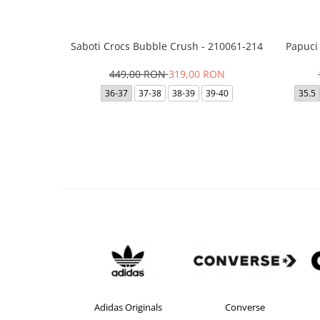
Saboti Crocs Bubble Crush - 210061-214
Papuci
449,00 RON
319,00 RON
36-37
37-38
38-39
39-40
35.5
didas
Adidas Originals
Converse