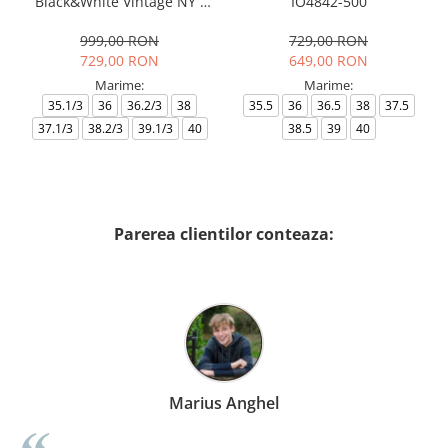
Black&White Vintage NY -
IO4842-500
AF18609-7X000541-MZ926
999,00 RON
729,00 RON
729,00 RON
649,00 RON
Marime:
Marime:
35.1/3
36
36.2/3
38
35.5
36
36.5
38
37.5
37.1/3
38.2/3
39.1/3
40
38.5
39
40
Parerea clientilor conteaza:
Marius Anghel