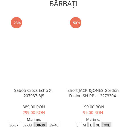
BĂRBAŢI
-23%
-50%
Saboti Crocs Echo X -
Short JACK &JONES Gordon
207937-3J5
Fusion SN RP - 12273304-
Black RP
389,00 RON
199,00 RON
299,00 RON
99,00 RON
Marime:
Marime:
36-37
37-38
38-39
39-40
S
M
L
XL
XXL