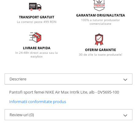
GARANTAM ORIGINALITATEA
TRANSPORT GRATUIT
100% a tuturor produselor
La comenzi peste 499 RON
comercializate
LIVRARE RAPIDA
OFERIM GARANTIE
In 24-48h direct acasa sau la
30 de zile la toate produsele!
easybox
Descriere
Pantofi sport femei NIKE Air Max Intrlk Lite, alb - DV5695-100
Informatii conformitate produs
Review-uri
(0)