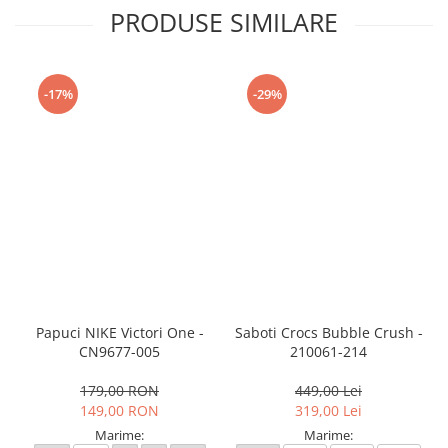
PRODUSE SIMILARE
-17%
-29%
Papuci NIKE Victori One -
Saboti Crocs Bubble Crush -
CN9677-005
210061-214
179,00 RON
449,00 Lei
149,00 RON
319,00 Lei
Marime:
Marime: