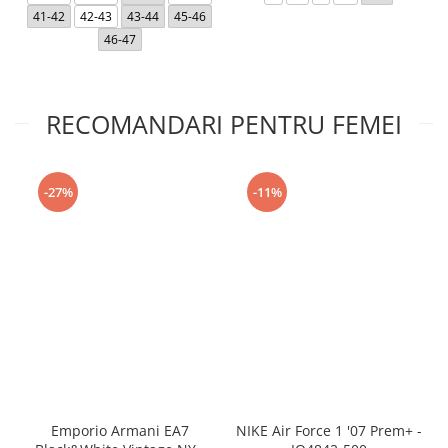
41-42
42-43
43-44
45-46
46-47
RECOMANDARI PENTRU FEMEI
-27%
-11%
Emporio Armani EA7
NIKE Air Force 1 '07 Prem+ -