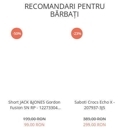
RECOMANDARI PENTRU
BĂRBAŢI
-50%
-23%
Short JACK &JONES Gordon
Saboti Crocs Echo X -
Fusion SN RP - 12273304-
207937-3J5
Black RP
199,00 RON
389,00 RON
99,00 RON
299,00 RON