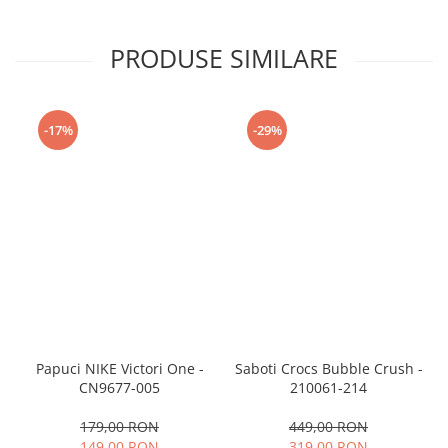
PRODUSE SIMILARE
-17%
-29%
Papuci NIKE Victori One -
Saboti Crocs Bubble Crush -
CN9677-005
210061-214
179,00 RON
449,00 RON
149,00 RON
319,00 RON