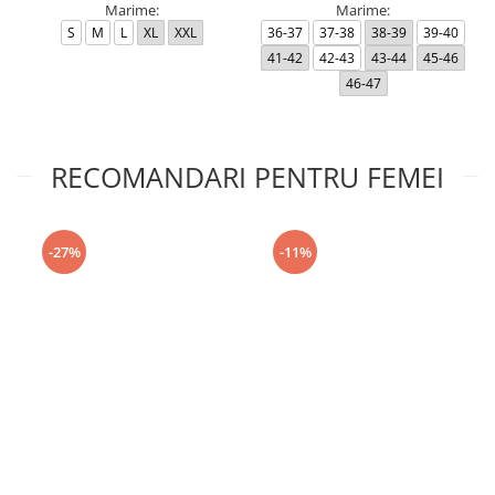
Marime:
Marime:
S
M
L
XL
XXL
36-37
37-38
38-39
39-40
41-42
42-43
43-44
45-46
46-47
RECOMANDARI PENTRU FEMEI
-27%
-11%