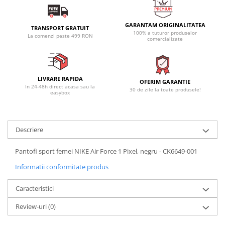
GARANTAM ORIGINALITATEA
TRANSPORT GRATUIT
100% a tuturor produselor
La comenzi peste 499 RON
comercializate
LIVRARE RAPIDA
OFERIM GARANTIE
In 24-48h direct acasa sau la
30 de zile la toate produsele!
easybox
Descriere
Pantofi sport femei NIKE Air Force 1 Pixel, negru - CK6649-001
Informatii conformitate produs
Caracteristici
Review-uri
(0)