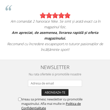
Am comandat 2 hanorace Nike. Se simt și arată exact ca în
magazinul fizic.
t
Am apreciat, de asemenea, livrarea rapidă și oferta
magazinului.
Recomand cu încredere escapesport.ro tuturor pasionaților de
încălțăminte sport!
NEWSLETTER
Nu rata ofertele si promotiile noastre
Vreau sa primesc newsletter cu promotiile
magazinului. Afla mai multe in
Politica de
Confidentialitate