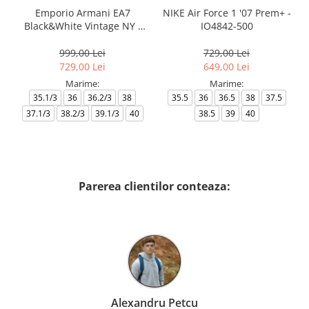
Emporio Armani EA7
NIKE Air Force 1 '07 Prem+ -
Black&White Vintage NY -
IO4842-500
AF18609-7X000541-MZ926
999,00 Lei
729,00 Lei
729,00 Lei
649,00 Lei
Marime:
Marime:
35.1/3
36
36.2/3
38
35.5
36
36.5
38
37.5
37.1/3
38.2/3
39.1/3
40
38.5
39
40
Parerea clientilor conteaza:
Alexandru Petcu