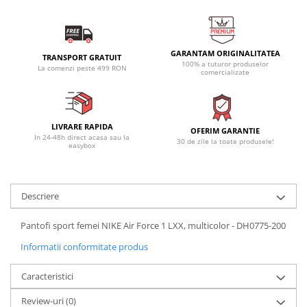
GARANTAM ORIGINALITATEA
TRANSPORT GRATUIT
100% a tuturor produselor
La comenzi peste 499 RON
comercializate
LIVRARE RAPIDA
OFERIM GARANTIE
In 24-48h direct acasa sau la
30 de zile la toate produsele!
easybox
Descriere
Pantofi sport femei NIKE Air Force 1 LXX, multicolor - DH0775-200
Informatii conformitate produs
Caracteristici
Review-uri
(0)