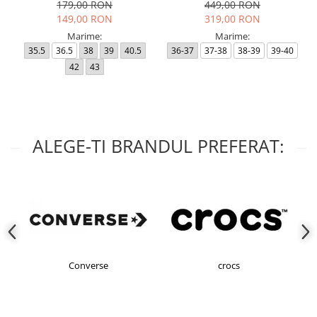
179,00 RON
449,00 RON
149,00 RON
319,00 RON
Marime:
Marime:
35.5
36.5
38
39
40.5
36-37
37-38
38-39
39-40
42
43
ALEGE-TI BRANDUL PREFERAT:
Converse
crocs