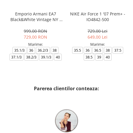
Emporio Armani EA7
NIKE Air Force 1 '07 Prem+ -
Black&White Vintage NY -
IO4842-500
AF18609-7X000541-MZ926
999,00 RON
729,00 Lei
729,00 RON
649,00 Lei
Marime:
Marime:
35.1/3
36
36.2/3
38
35.5
36
36.5
38
37.5
37.1/3
38.2/3
39.1/3
40
38.5
39
40
Parerea clientilor conteaza: