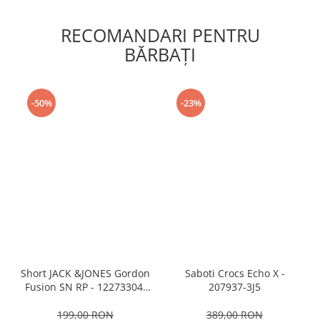
RECOMANDARI PENTRU
BĂRBAŢI
-50%
-23%
Short JACK &JONES Gordon
Saboti Crocs Echo X -
Fusion SN RP - 12273304-
207937-3J5
Black RP
199,00 RON
389,00 RON