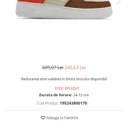
MINGI
MAIOURI
JACHETE ȘI GECI SPORT
PANTALONI SCURȚI
Graviton
crocs Jibbitz
CAMASI
VESTE
MAIOURI
Emporio Armani EA7
BLUGI
MAIOURI
BLUGI LUNGI
FULARE
Ultimate Kombat
BLUGI SCURTI
Black&White
SETURI CADOU
Classic Sneakers
MANUSI
Crusher
Core Identity
Visibility
Incaltaminte Pro Running
609,07 Lei
340,63 Lei
Ghete baschet
Reducerea este valabila in limita stocului disponibil
Ghete fotbal
STOC EPUIZAT
Geci de iarna
Durata de livrare:
24-72 ore
Jachete de primavara-toamna
Cod Produs:
195243800170
Shorturi de baie
Adauga la Favorite