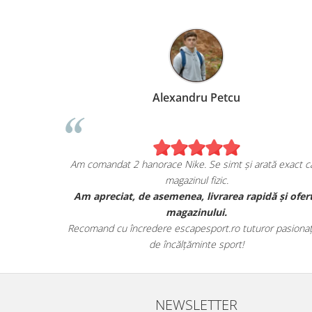
Alexandru Petcu
ea de pe
Am comandat 2 hanorace Nike. Se simt și arată exact ca
magazinul fizic.
i sunt cu
Am apreciat, de asemenea, livrarea rapidă și ofer
r.
magazinului.
te detaliile
Recomand cu încredere escapesport.ro tuturor pasionați
de încălțăminte sport!
NEWSLETTER