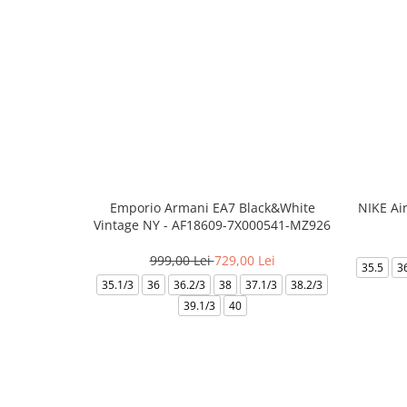
Emporio Armani EA7 Black&White
NIKE Ai
Vintage NY - AF18609-7X000541-MZ926
999,00 Lei
729,00 Lei
35.5
3
35.1/3
36
36.2/3
38
37.1/3
38.2/3
39.1/3
40