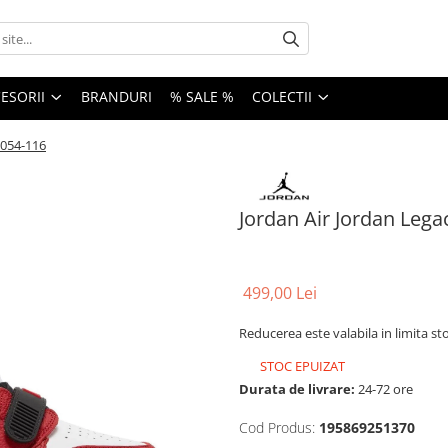
ESORII
BRANDURI
% SALE %
COLECTII
9054-116
Jordan Air Jordan Leg
499,00 Lei
Reducerea este valabila in limita st
STOC EPUIZAT
Durata de livrare:
24-72 ore
Cod Produs:
195869251370