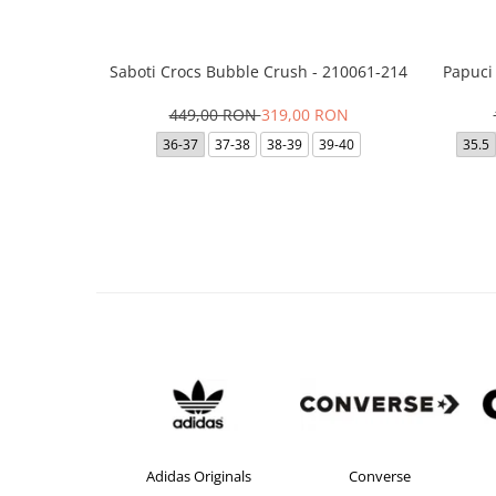
Saboti Crocs Bubble Crush - 210061-214
Papuci
449,00 RON
319,00 RON
36-37
37-38
38-39
39-40
35.5
Adidas
Adidas Originals
Converse