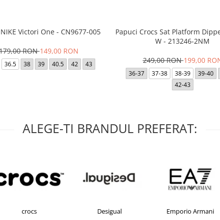
 NIKE Victori One - CN9677-005
Papuci Crocs Sat Platform Dipp
W - 213246-2NM
179,00 RON
149,00 RON
249,00 RON
199,00 RO
36.5
38
39
40.5
42
43
36-37
37-38
38-39
39-40
42-43
ALEGE-TI BRANDUL PREFERAT:
crocs
Desigual
Emporio Armani