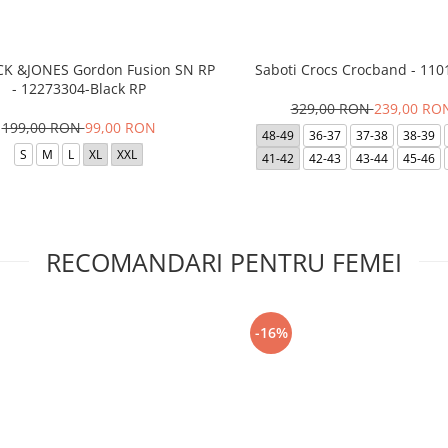
ACK &JONES Gordon Fusion SN RP
Saboti Crocs Crocband - 110
- 12273304-Black RP
329,00 RON
239,00 RO
199,00 RON
99,00 RON
48-49
36-37
37-38
38-39
S
M
L
XL
XXL
41-42
42-43
43-44
45-46
RECOMANDARI PENTRU FEMEI
-16%