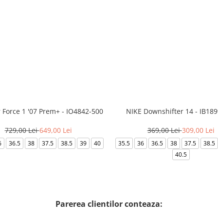
r Force 1 '07 Prem+ - IO4842-500
NIKE Downshifter 14 - IB18
729,00 Lei
649,00 Lei
369,00 Lei
309,00 Lei
6
36.5
38
37.5
38.5
39
40
35.5
36
36.5
38
37.5
38.5
40.5
Parerea clientilor conteaza: