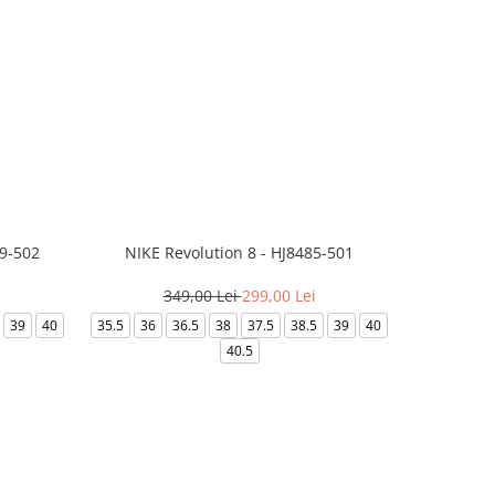
99-502
NIKE Revolution 8 - HJ8485-501
Saboti 
349,00 Lei
299,00 Lei
3
39
40
35.5
36
36.5
38
37.5
38.5
39
40
36-
40.5