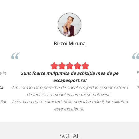
Birzoi Miruna
E
 în
Sunt foarte mulțumita de achiziția mea de pe
escapesport.ro!
m
ta
Am comandat o pereche de sneakers Jordan și sunt extrem
de fericita cu modul in care mi se potrivesc.
lor
Aceștia au toate caracteristicile specifice mărcii, iar calitatea
este excelentă.
SOCIAL