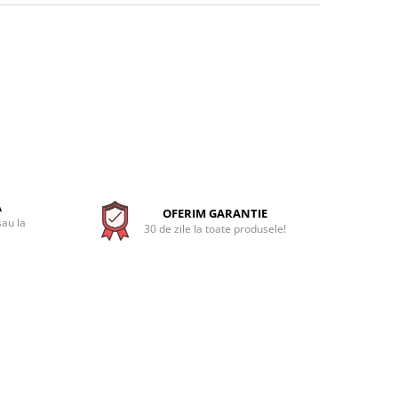
A
OFERIM GARANTIE
sau la
30 de zile la toate produsele!