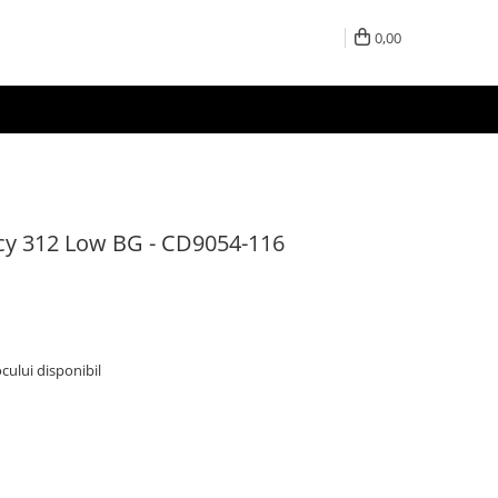
0,00
acy 312 Low BG - CD9054-116
ocului disponibil