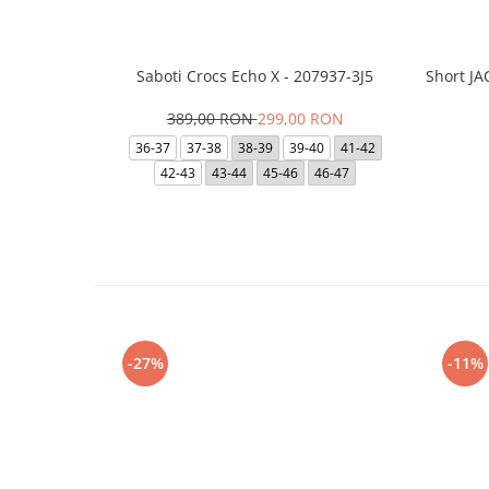
Saboti Crocs Echo X - 207937-3J5
Short J
389,00 RON
299,00 RON
36-37
37-38
38-39
39-40
41-42
42-43
43-44
45-46
46-47
-27%
-11%