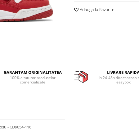
Adauga la Favorite
GARANTAM ORIGINALITATEA
LIVRARE RAPID
100% a tuturor produselor
In 24-48h direct acasa 
comercializate
easybox
rosu - CD9054-116