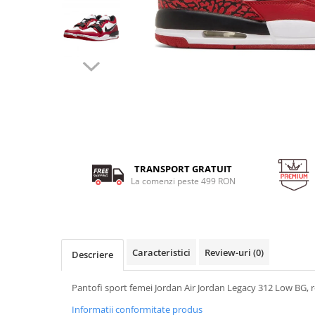
MINGI
MAIOURI
JACHETE ȘI GECI SPORT
PANTALONI SCURȚI
Graviton
crocs Jibbitz
CAMASI
VESTE
MAIOURI
Emporio Armani EA7
BLUGI
MAIOURI
BLUGI LUNGI
FULARE
Ultimate Kombat
BLUGI SCURTI
Black&White
SETURI CADOU
Classic Sneakers
MANUSI
Crusher
Core Identity
Visibility
Incaltaminte Pro Running
TRANSPORT GRATUIT
Ghete baschet
La comenzi peste 499 RON
Ghete fotbal
Geci de iarna
Jachete de primavara-toamna
Caracteristici
Review-uri
(0)
Descriere
Shorturi de baie
Pantofi sport femei Jordan Air Jordan Legacy 312 Low BG, 
Informatii conformitate produs